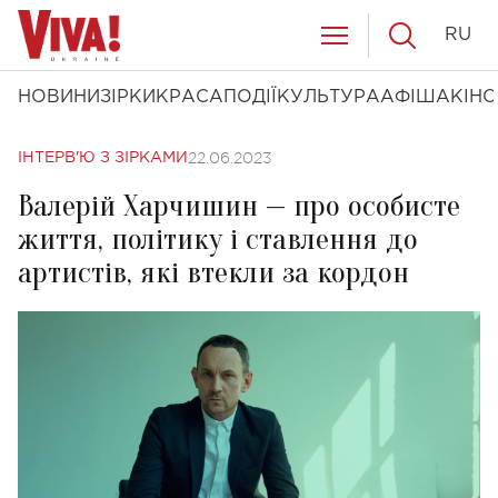
RU
НОВИНИ
ЗІРКИ
КРАСА
ПОДІЇ
КУЛЬТУРА
АФІША
КІНО
22.06.2023
ІНТЕРВ'Ю З ЗІРКАМИ
Валерій Харчишин — про особисте
життя, політику і ставлення до
артистів, які втекли за кордон