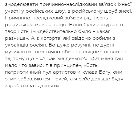
змоделювати причинно-наслідковий зв'язок їхньої
участі у російських шоу, в російському шоубізнесі.
Причинно-наслідковий зв'язок від пісень
російською мовою тощо. Вони були занурені в
творчість, їм «действительно было
–
какая
разница». А є когорта, які свідомо робили з
українців росіян. Бо дуже розумні, не дурні
музиканти і політично обізнані свідомо пішли на
те, тому що
–
«А как же деньги?», «От меня там
мало что зависит в принципе»,
«Есть
патриотичный пул артистов и, слава Богу, они
этим забавляются – окей, а я себе дальше буду
зарабатывать деньги»
.