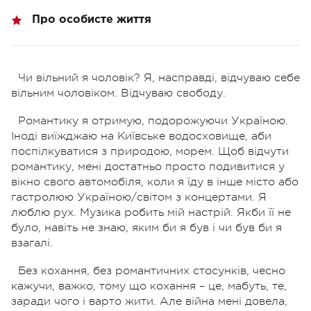
Про особисте життя
Чи вільний я чоловік? Я, насправді, відчуваю себе
вільним чоловіком. Відчуваю свободу.
Романтику я отримую, подорожуючи Україною.
Іноді виїжджаю на Київське водосховище, аби
поспілкуватися з природою, морем. Щоб відчути
романтику, мені достатньо просто подивитися у
вікно свого автомобіля, коли я їду в інше місто
або
гастролюю Україною/світом з концертами
. Я
люблю рух. Музика робить мій настрій. Якби її не
було, навіть не знаю, яким би я був і чи був би я
взагалі.
Без кохання, без романтичних стосунків, чесно
кажучи, важко, тому що кохання – це, мабуть, те,
заради чого і варто жити. Але війна мені довела,