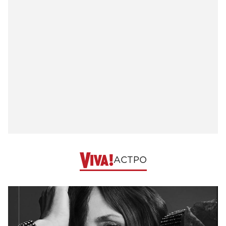
АСТРО