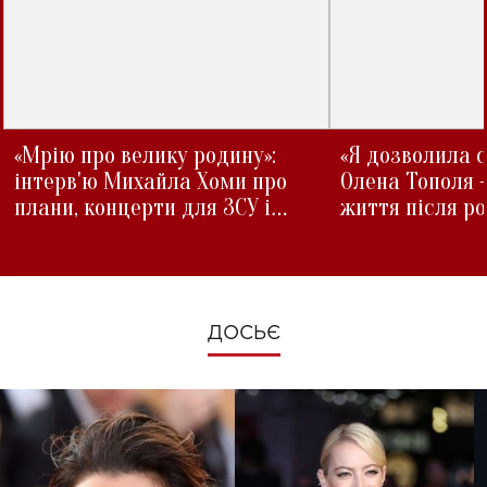
«Мрію про велику родину»:
«Я дозволила с
інтерв'ю Михайла Хоми про
Олена Тополя 
плани, концерти для ЗСУ і
життя після р
зміни під час війни
ДОСЬЄ