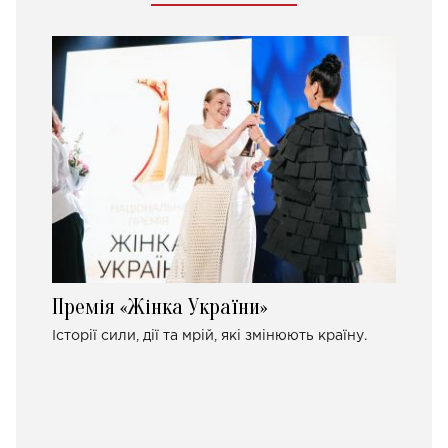
Премія «Жінка України»
Історії сили, дії та мрій, які змінюють країну.