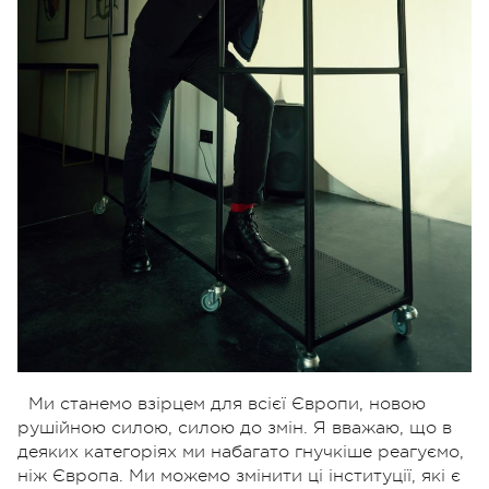
Ми станемо взірцем для всієї Європи, новою
рушійною силою, силою до змін. Я вважаю, що в
деяких категоріях ми набагато гнучкіше реагуємо,
ніж Європа. Ми можемо змінити ці інституції, які є