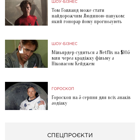
ШОУ-БІЗНЕС
Том Голланд може стати
найдорожчим Людиною-павуком:
який гонорар йому прогнозують
ШОУ-БІЗНЕС
Мільярдер судиться з Netflix на $105
млн через крадіжку фільму з
Ніколасом Кейджем
ГОРОСКОП
Гороскоп на 5 серпня для всіх знаків
зодіаку
СПЕЦПРОЄКТИ