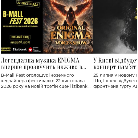
Легендарна музика ENIGMA
У Києві відбуде
вперше прозвучить наживо в
концерт пам'ят
Україні: де відбудеться концерт
Клименка: понад
B-Mall Fest оголошує іноземного
25 липня у новому o
виконають пісн
хедлайнера фестивалю: 22 листопада
Що, Інше» відбудеть
2026 року на новій третій сцені izibank
фронтмена гурту A
stage відбудеться українська прем'єра
Клименка. Це буде 
ENIGMA VOICES' ORIGINAL LIVE SHOW.
вечір, присвячений 
творчість стала си
справжньої любові д