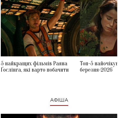
5 найкращих фільмів Раяна
Топ-5 найочіку
Ґослінга, які варто побачити
березня-2026
АФІША