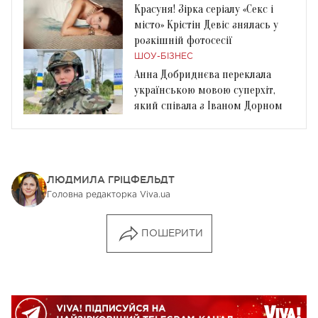
Красуня! Зірка серіалу «Секс і
місто» Крістін Девіс знялась у
розкішній фотосесії
ШОУ-БІЗНЕС
Анна Добриднєва переклала
українською мовою суперхіт,
який співала з Іваном Дорном
ЛЮДМИЛА ГРІЦФЕЛЬДТ
Головна редакторка Viva.ua
ПОШЕРИТИ