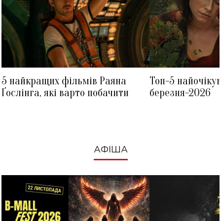
5 найкращих фільмів Раяна
Топ-5 найочіку
Ґослінга, які варто побачити
березня-2026
АФІША