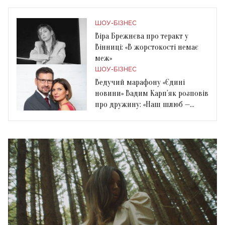
ШОУ-БІЗНЕС
Віра Брежнєва про теракт у
Вінниці: «В жорстокості немає
меж»
ШОУ-БІЗНЕС
Ведучий марафону «Єдині
новини» Вадим Карп’як розповів
про дружину: «Наш шлюб —
ідеальний»