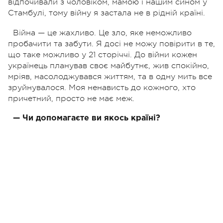
відпочивали з чоловіком, мамою і нашим сином у
Стамбулі, тому війну я застала не в рідній країні.
Війна — це жахливо. Це зло, яке неможливо
пробачити та забути. Я досі не можу повірити в те,
що таке можливо у 21 сторіччі. До війни кожен
українець планував своє майбутнє, жив спокійно,
мріяв, насолоджувався життям, та в одну мить все
зруйнувалося. Моя ненависть до кожного, хто
причетний, просто не має меж.
—
Чи допомагаєте ви якось країні?