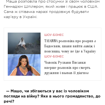
Маша розповіла про стосунки зі своїм чоловіком
Геннадієм Шпілером, який живе і працює в США.
Сама ж співачка наразі продовжує будувати
кар’єру в Україні.
ШОУ-БІЗНЕС
TAYANNA розповіла про розрив з
Бадоєвим, плани вийти заміж і
пояснила, чому не їде в Україну
ШОУ-БІЗНЕС
Чоловік Руслани Писанки
вперше розповів про смерть
дружини і назвав її діагноз
—
Машо, чи збігаються у вас із чоловіком
погляди на війну? Яке в нього громадянство, до
речі?