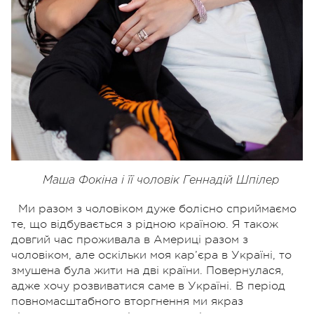
Маша Фокіна і її чоловік Геннадій Шпілер
Ми разом з чоловіком дуже болісно сприймаємо
те, що відбувається з рідною країною. Я також
довгий час проживала в Америці разом з
чоловіком, але оскільки моя кар’єра в Україні, то
змушена була жити на дві країни. Повернулася,
адже хочу розвиватися саме в Україні. В період
повномасштабного вторгнення ми якраз