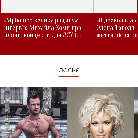
«Мрію про велику родину»:
«Я дозволила с
інтерв'ю Михайла Хоми про
Олена Тополя 
плани, концерти для ЗСУ і
життя після р
зміни під час війни
ДОСЬЄ