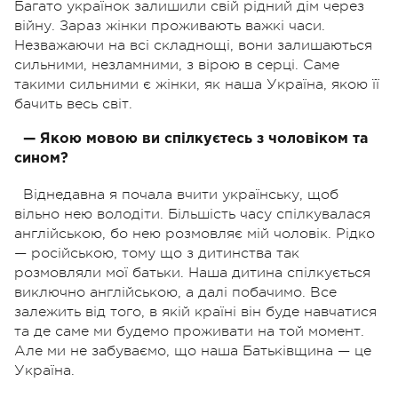
Багато українок залишили свій рідний дім через
війну. Зараз жінки проживають важкі часи.
Незважаючи на всі складнощі, вони залишаються
сильними, незламними, з вірою в серці. Саме
такими сильними є жінки, як наша Україна, якою її
бачить весь світ.
—
Якою мовою ви спілкуєтесь з чоловіком та
сином?
Віднедавна я почала вчити українську, щоб
вільно нею володіти. Більшість часу спілкувалася
англійською, бо нею розмовляє мій чоловік. Рідко
— російською, тому що з дитинства так
розмовляли мої батьки. Наша дитина спілкується
виключно англійською, а далі побачимо. Все
залежить від того, в якій країні він буде навчатися
та де саме ми будемо проживати на той момент.
Але ми не забуваємо, що наша Батьківщина — це
Україна.