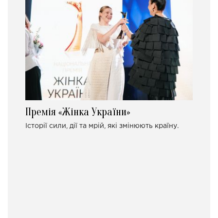
Премія «Жінка України»
Історії сили, дії та мрій, які змінюють країну.