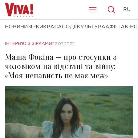
RU
НОВИНИ
ЗІРКИ
КРАСА
ПОДІЇ
КУЛЬТУРА
АФІША
КІНО
22.07.2022
ІНТЕРВ'Ю З ЗІРКАМИ
Маша Фокіна — про стосунки з
чоловіком на відстані та війну:
«Моя ненависть не має меж»