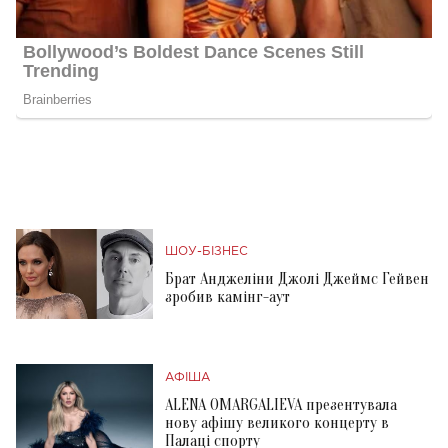
ШОУ-БІЗНЕС
Брат Анджеліни Джолі Джеймс Гейвен
зробив камінг-аут
АФІША
ALENA OMARGALIEVA презентувала
нову афішу великого концерту в
Палаці спорту