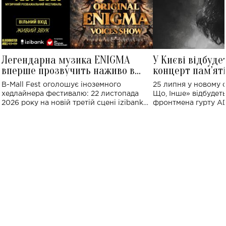
Легендарна музика ENIGMA
У Києві відбуде
вперше прозвучить наживо в
концерт пам'ят
Україні: де відбудеться концерт
Клименка: понад
B-Mall Fest оголошує іноземного
25 липня у новому o
виконають пісн
хедлайнера фестивалю: 22 листопада
Що, Інше» відбудеть
2026 року на новій третій сцені izibank
фронтмена гурту A
stage відбудеться українська прем'єра
Клименка. Це буде 
ENIGMA VOICES' ORIGINAL LIVE SHOW.
вечір, присвячений 
творчість стала си
справжньої любові д