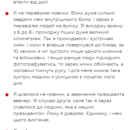
втекти від долі.
Я не перевіряю новини. Вони дуже сильно
завдали мені внутрішнього болю. І зараз я
перевіряю людей на вулиці. Я виходжу вранці
з 6 до 8 і проходжу пішки дуже великий
кілометраж. Так я прокидаюся і зустрічаю
киян. І коли я вперше повернувся до Києва, за
10 хвилин я міг зустріти лише одного киянина
та військових. І якщо раніше люди підходили
фотографуватись, то зараз жінки обіймають, а
чоловіки тиснуть руку. І для мене кожна така
зустріч людини з усмішкою є початок мого
дня.
Я дивлюся не новини, а звернення президента
ввечері. Я слухаю друга, саме так я зараз
ставлюся до людини, яка є нашим
президентом. Йому я довіряю. Єдиному. І мені
цього вистачає.