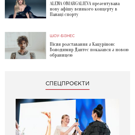
ALENA OMARGALIEVA презентувала
нову афішу великого концерту в
Палаці спорту
ШОУ-БІЗНЕС
Після розставання з Кацуріною:
Володимир Дантес показався з новою
обраницею
СПЕЦПРОЄКТИ