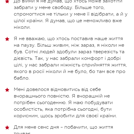
До війни я не думав, що хтось може захотіти
забрати у мене свободу. Більше того,
спромогтися не тільки у мене її відібрати, а й у
цілої країни. Я думав, що це неможливо вже
ніколи.
Я не вважаю, що хтось поставив наше життя
на паузу. Більш живим, ніж зараз, я ніколи не
був. Сотні людей здобули зараз тверезість та
дієвість. Так, у нас забрали комфорт і добрі
цілі, у нас забрали ніжність сприйняття життя,
якого в росії ніколи й не було, бо там все про
бабло.
Мені довелося відмовитись від себе
вчорашнього повністю. Я вчорашній не
потрібен сьогоденню. Я маю побудувати
особистість, яка потрібна сьогодні, бути
корисним, щось зробити для своєї країни.
Для мене сенс дня – побачити, що життя
триває.