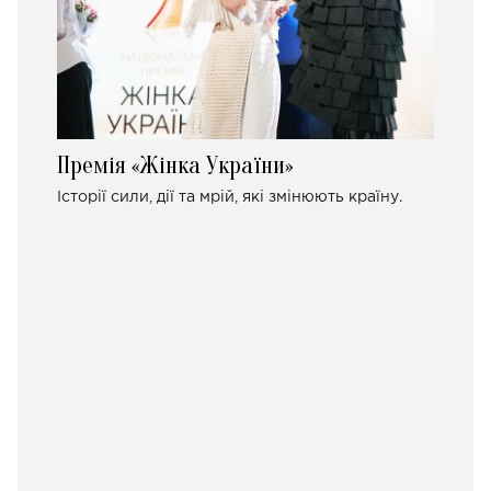
Премія «Жінка України»
Історії сили, дії та мрій, які змінюють країну.