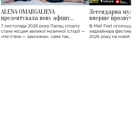
ALENA OMARGALIEVA
Легендарна му
презентувала нову афішу
вперше прозвуч
великого концерту в Палаці
Україні: де від
7 листопада 2026 року Палац спорту
B-Mall Fest оголош
спорту
стане місцем великої музичної історії —
хедлайнера фестива
«Не пʼяна — закохана», саме так
2026 року на новій т
символічно названо майбутній концерт
stage відбудеться у
ALENA OMARGALIEVA.
ENIGMA VOICES' OR