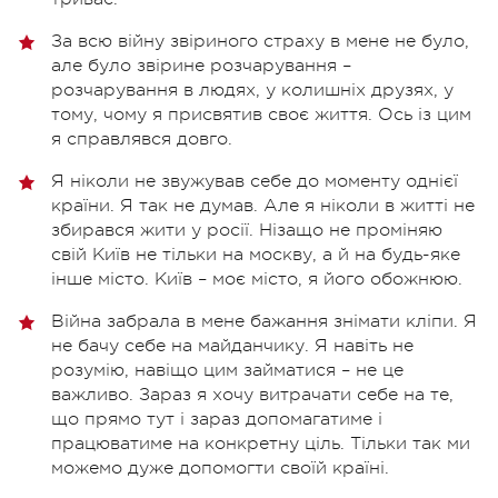
За всю війну звіриного страху в мене не було,
але було звірине розчарування –
розчарування в людях, у колишніх друзях, у
тому, чому я присвятив своє життя. Ось із цим
я справлявся довго.
Я ніколи не звужував себе до моменту однієї
країни. Я так не думав. Але я ніколи в житті не
збирався жити у росії. Нізащо не проміняю
свій Київ не тільки на москву, а й на будь-яке
інше місто. Київ – моє місто, я його обожнюю.
Війна забрала в мене бажання знімати кліпи. Я
не бачу себе на майданчику. Я навіть не
розумію, навіщо цим займатися – не це
важливо. Зараз я хочу витрачати себе на те,
що прямо тут і зараз допомагатиме і
працюватиме на конкретну ціль. Тільки так ми
можемо дуже допомогти своїй країні.