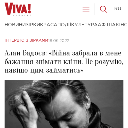
RU
НОВИНИ
ЗІРКИ
КРАСА
ПОДІЇ
КУЛЬТУРА
АФІША
КІНО
18.06.2022
ІНТЕРВ'Ю З ЗІРКАМИ
Алан Бадоєв: «Війна забрала в мене
бажання знімати кліпи. Не розумію,
навіщо цим займатись»