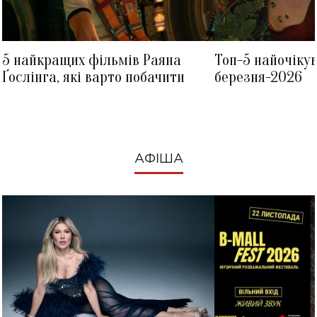
5 найкращих фільмів Раяна
Топ-5 найочіку
Ґослінга, які варто побачити
березня-2026
АФІША