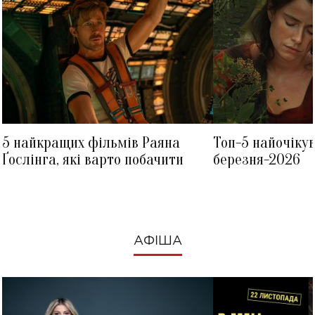
5 найкращих фільмів Раяна
Топ-5 найочіку
Ґослінга, які варто побачити
березня-2026
АФІША