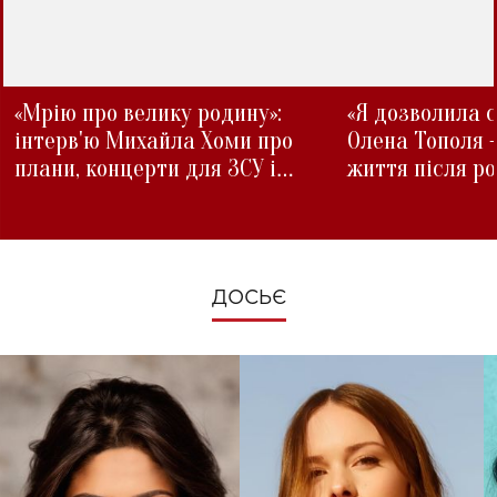
«Мрію про велику родину»:
«Я дозволила с
інтерв'ю Михайла Хоми про
Олена Тополя 
плани, концерти для ЗСУ і
життя після р
зміни під час війни
ДОСЬЄ