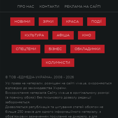
ПРО НАС
КОНТАКТИ
РЕКЛАМА НА САЙТІ
НОВИНИ
ЗІРКИ
КРАСА
ПОДІЇ
КУЛЬТУРА
АФІША
КІНО
СПЕЦТЕМИ
БІЗНЕС
ОБКЛАДИНКИ
КОЛУМНІСТИ
© ТОВ «ЕДІМЕДІА-УКРАЇНА», 2008 - 2026
Усі права на матеріали, розміщені на сайті viva.ua, охороняються
відповідно до законодавства України.
Використання матеріалів Сайту viva.ua в оригінальному розмірі
(в повному обсязі) без письмового дозволу редакції
забороняється.
Дозволяється републікація та цитування статей обсягом не
більше 250 знаків для одного інформаційного матеріалу, з
обов'язковим зазначенням посилання на джерело, а для