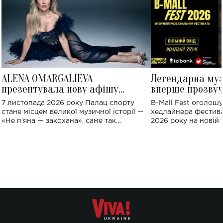
ALENA OMARGALIEVA
Легендарна му
презентувала нову афішу
вперше прозвуч
великого концерту в Палаці
Україні: де від
7 листопада 2026 року Палац спорту
B-Mall Fest оголош
спорту
стане місцем великої музичної історії —
хедлайнера фестива
«Не пʼяна — закохана», саме так
2026 року на новій т
символічно названо майбутній концерт
stage відбудеться у
ALENA OMARGALIEVA.
ENIGMA VOICES' OR