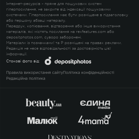
Інтернет-ресурсів – пряме для пошукових систем
гіперпосилання, не закрите від індексації пошуковими
системами. Гіперпосилання має бути розміщене в підзаголовку
або першому абзаці матеріалу.
Передрук, копіювання, відтворення або інше використання
матеріалів, які містять посилання на rexfeatures.com або
depositphotos.com, суворо заборонені.
Матеріали із позначками
!
та
P
розміщені на правах реклами.
Редакція не несе відповідальності за достовірність цієї
інформації.
Стокові фото від:
Правила використання сайту
Політика конфіденційності
Редакційна політика