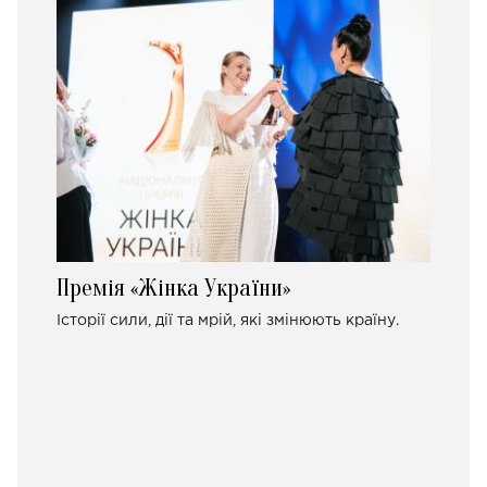
Премія «Жінка України»
Історії сили, дії та мрій, які змінюють країну.