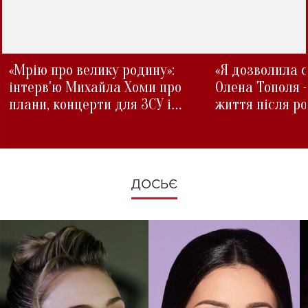
«Мрію про велику родину»:
«Я дозволила с
інтерв'ю Михайла Хоми про
Олена Тополя 
плани, концерти для ЗСУ і
життя після р
зміни під час війни
ДОСЬЄ