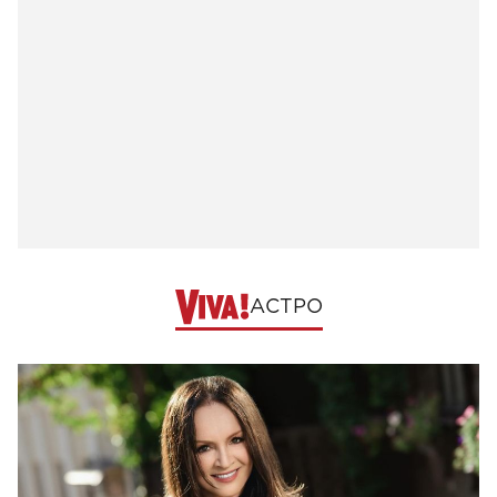
АСТРО