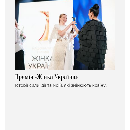
Премія «Жінка України»
Історії сили, дії та мрій, які змінюють країну.