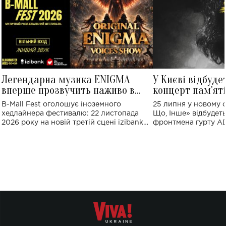
Легендарна музика ENIGMA
У Києві відбуде
вперше прозвучить наживо в
концерт пам'ят
Україні: де відбудеться концерт
Клименка: понад
B-Mall Fest оголошує іноземного
25 липня у новому o
виконають пісн
хедлайнера фестивалю: 22 листопада
Що, Інше» відбудеть
2026 року на новій третій сцені izibank
фронтмена гурту A
stage відбудеться українська прем'єра
Клименка. Це буде 
ENIGMA VOICES' ORIGINAL LIVE SHOW.
вечір, присвячений 
творчість стала си
справжньої любові д