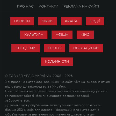
ПРО НАС
КОНТАКТИ
РЕКЛАМА НА САЙТІ
НОВИНИ
ЗІРКИ
КРАСА
ПОДІЇ
КУЛЬТУРА
АФІША
КІНО
СПЕЦТЕМИ
БІЗНЕС
ОБКЛАДИНКИ
КОЛУМНІСТИ
© ТОВ «ЕДІМЕДІА-УКРАЇНА», 2008 - 2026
Усі права на матеріали, розміщені на сайті viva.ua, охороняються
відповідно до законодавства України.
Використання матеріалів Сайту viva.ua в оригінальному розмірі
(в повному обсязі) без письмового дозволу редакції
забороняється.
Дозволяється републікація та цитування статей обсягом не
більше 250 знаків для одного інформаційного матеріалу, з
обов'язковим зазначенням посилання на джерело, а для