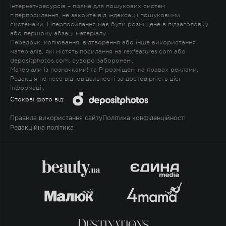
Інтернет-ресурсів – пряме для пошукових систем
гіперпосилання, не закрите від індексації пошуковими
системами. Гіперпосилання має бути розміщене в підзаголовку
або першому абзаці матеріалу.
Передрук, копіювання, відтворення або інше використання
матеріалів, які містять посилання на rexfeatures.com або
depositphotos.com, суворо заборонені.
Матеріали із позначками
!
та
P
розміщені на правах реклами.
Редакція не несе відповідальності за достовірність цієї
інформації.
Стокові фото від:
Правила використання сайту
Політика конфіденційності
Редакційна політика