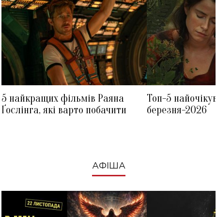
5 найкращих фільмів Раяна
Топ-5 найочіку
Ґослінга, які варто побачити
березня-2026
АФІША