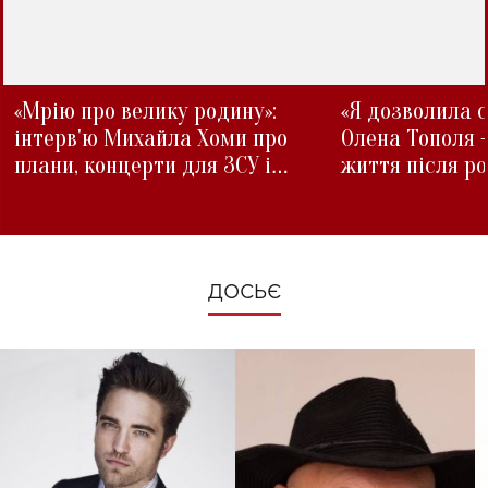
«Мрію про велику родину»:
«Я дозволила с
інтерв'ю Михайла Хоми про
Олена Тополя 
плани, концерти для ЗСУ і
життя після р
зміни під час війни
ДОСЬЄ