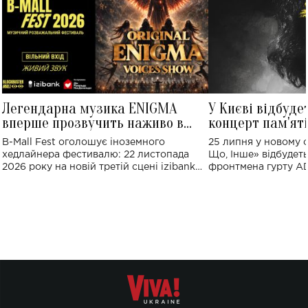
Легендарна музика ENIGMA
У Києві відбуде
вперше прозвучить наживо в
концерт пам'ят
Україні: де відбудеться концерт
Клименка: понад
B-Mall Fest оголошує іноземного
25 липня у новому o
виконають пісн
хедлайнера фестивалю: 22 листопада
Що, Інше» відбудеть
2026 року на новій третій сцені izibank
фронтмена гурту A
stage відбудеться українська прем'єра
Клименка. Це буде 
ENIGMA VOICES' ORIGINAL LIVE SHOW.
вечір, присвячений 
творчість стала си
справжньої любові д