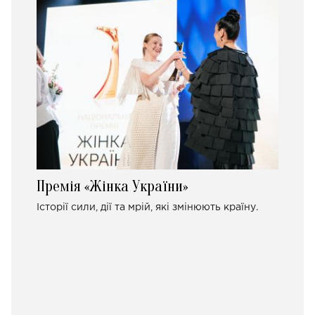
Премія «Жінка України»
Історії сили, дії та мрій, які змінюють країну.