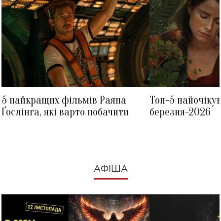
5 найкращих фільмів Раяна
Топ-5 найочіку
Ґослінга, які варто побачити
березня-2026
АФІША