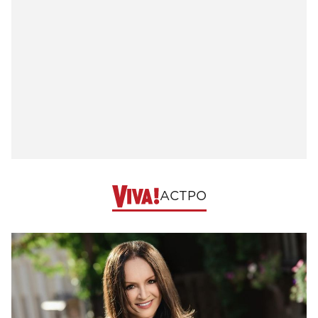
АСТРО