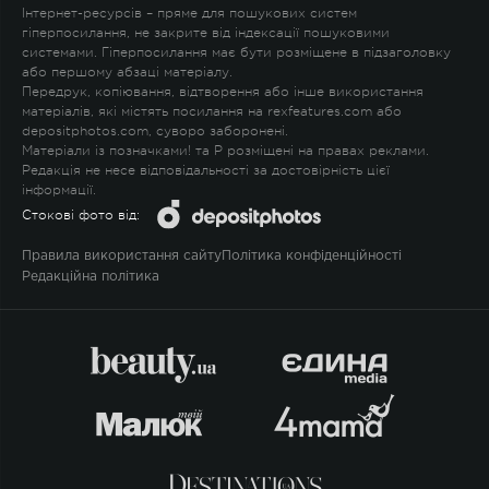
Інтернет-ресурсів – пряме для пошукових систем
гіперпосилання, не закрите від індексації пошуковими
системами. Гіперпосилання має бути розміщене в підзаголовку
або першому абзаці матеріалу.
Передрук, копіювання, відтворення або інше використання
матеріалів, які містять посилання на rexfeatures.com або
depositphotos.com, суворо заборонені.
Матеріали із позначками
!
та
P
розміщені на правах реклами.
Редакція не несе відповідальності за достовірність цієї
інформації.
Стокові фото від:
Правила використання сайту
Політика конфіденційності
Редакційна політика