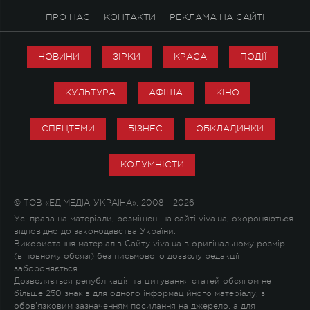
ПРО НАС
КОНТАКТИ
РЕКЛАМА НА САЙТІ
НОВИНИ
ЗІРКИ
КРАСА
ПОДІЇ
КУЛЬТУРА
АФІША
КІНО
СПЕЦТЕМИ
БІЗНЕС
ОБКЛАДИНКИ
КОЛУМНІСТИ
© ТОВ «ЕДІМЕДІА-УКРАЇНА», 2008 - 2026
Усі права на матеріали, розміщені на сайті viva.ua, охороняються
відповідно до законодавства України.
Використання матеріалів Сайту viva.ua в оригінальному розмірі
(в повному обсязі) без письмового дозволу редакції
забороняється.
Дозволяється републікація та цитування статей обсягом не
більше 250 знаків для одного інформаційного матеріалу, з
обов'язковим зазначенням посилання на джерело, а для