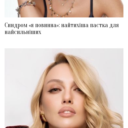
Синдром «я повинна»: найтихіша пастка для
найсильніших