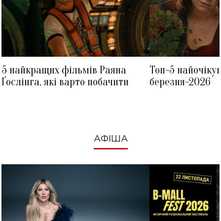
5 найкращих фільмів Раяна
Топ-5 найочіку
Ґослінга, які варто побачити
березня-2026
АФІША