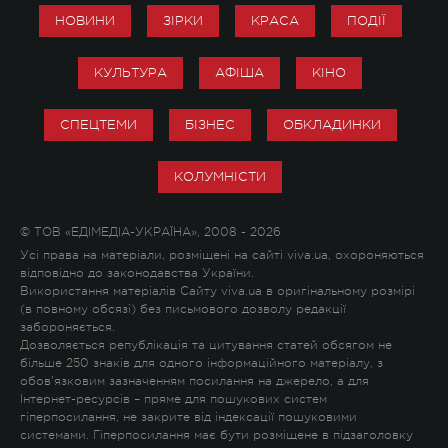
НОВИНИ
ЗІРКИ
КРАСА
ПОДІЇ
КУЛЬТУРА
АФІША
КІНО
СПЕЦТЕМИ
БІЗНЕС
ОБКЛАДИНКИ
КОЛУМНІСТИ
© ТОВ «ЕДІМЕДІА-УКРАЇНА», 2008 - 2026
Усі права на матеріали, розміщені на сайті viva.ua, охороняються
відповідно до законодавства України.
Використання матеріалів Сайту viva.ua в оригінальному розмірі
(в повному обсязі) без письмового дозволу редакції
забороняється.
Дозволяється републікація та цитування статей обсягом не
більше 250 знаків для одного інформаційного матеріалу, з
обов'язковим зазначенням посилання на джерело, а для
Інтернет-ресурсів – пряме для пошукових систем
гіперпосилання, не закрите від індексації пошуковими
системами. Гіперпосилання має бути розміщене в підзаголовку