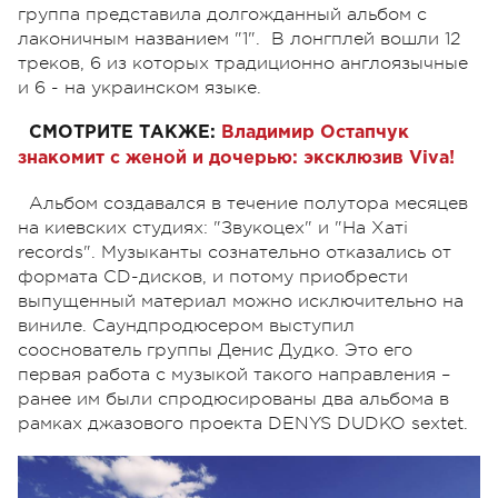
группа представила долгожданный альбом с
лаконичным названием "1". В лонгплей вошли 12
треков, 6 из которых традиционно англоязычные
и 6 - на украинском языке.
СМОТРИТЕ ТАКЖЕ:
Владимир Остапчук
знакомит с женой и дочерью: эксклюзив Viva!
Альбом создавался в течение полутора месяцев
на киевских студиях: "Звукоцех" и "На Хаті
records". Музыканты сознательно отказались от
формата CD-дисков, и потому приобрести
выпущенный материал можно исключительно на
виниле. Саундпродюсером выступил
сооснователь группы Денис Дудко. Это его
первая работа с музыкой такого направления –
ранее им были спродюсированы два альбома в
рамках джазового проекта DENYS DUDKO sextet.