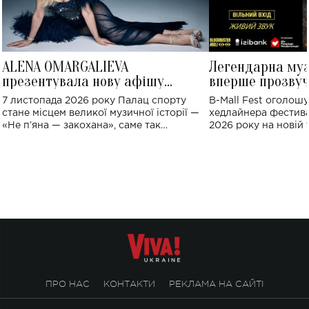
ALENA OMARGALIEVA
Легендарна му
презентувала нову афішу
вперше прозвуч
великого концерту в Палаці
Україні: де від
7 листопада 2026 року Палац спорту
B-Mall Fest оголош
спорту
стане місцем великої музичної історії —
хедлайнера фестива
«Не пʼяна — закохана», саме так
2026 року на новій т
символічно названо майбутній концерт
stage відбудеться у
ALENA OMARGALIEVA.
ENIGMA VOICES' OR
ПРО НАС
КОНТАКТИ
РЕКЛАМА НА САЙТІ