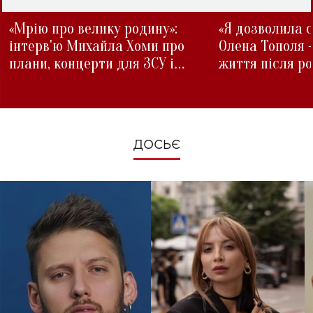
«Мрію про велику родину»:
«Я дозволила с
інтерв'ю Михайла Хоми про
Олена Тополя 
плани, концерти для ЗСУ і
життя після р
зміни під час війни
ДОСЬЄ