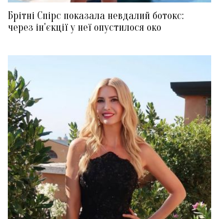
Брітні Спірс показала невдалий ботокс:
через ін'єкції у неї опустилося око