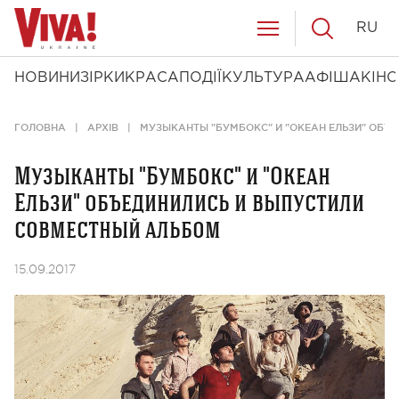
RU
НОВИНИ
ЗІРКИ
КРАСА
ПОДІЇ
КУЛЬТУРА
АФІША
КІНО
ГОЛОВНА
АРХІВ
МУЗЫКАНТЫ "БУМБОКС" И "ОКЕАН ЕЛЬЗИ" ОБЪ
Музыканты "Бумбокс" и "Океан
Ельзи" объединились и выпустили
совместный альбом
15.09.2017