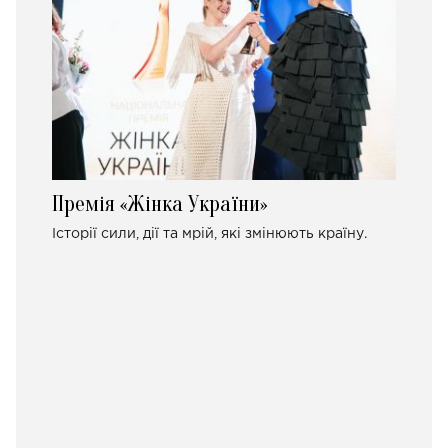
Премія «Жінка України»
Історії сили, дії та мрій, які змінюють країну.