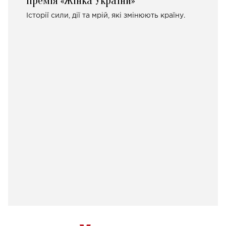
Премія «Жінка України»
Історії сили, дії та мрій, які змінюють країну.