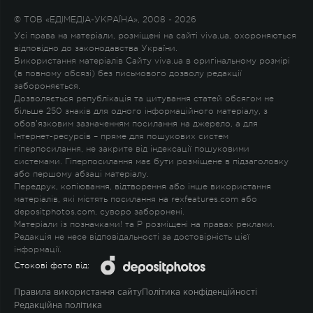
© ТОВ «ЕДІМЕДІА-УКРАЇНА», 2008 - 2026
Усі права на матеріали, розміщені на сайті viva.ua, охороняються
відповідно до законодавства України.
Використання матеріалів Сайту viva.ua в оригінальному розмірі
(в повному обсязі) без письмового дозволу редакції
забороняється.
Дозволяється републікація та цитування статей обсягом не
більше 250 знаків для одного інформаційного матеріалу, з
обов'язковим зазначенням посилання на джерело, а для
Інтернет-ресурсів – пряме для пошукових систем
гіперпосилання, не закрите від індексації пошуковими
системами. Гіперпосилання має бути розміщене в підзаголовку
або першому абзаці матеріалу.
Передрук, копіювання, відтворення або інше використання
матеріалів, які містять посилання на rexfeatures.com або
depositphotos.com, суворо заборонені.
Матеріали із позначками
!
та
P
розміщені на правах реклами.
Редакція не несе відповідальності за достовірність цієї
інформації.
Стокові фото від:
Правила використання сайту
Політика конфіденційності
Редакційна політика