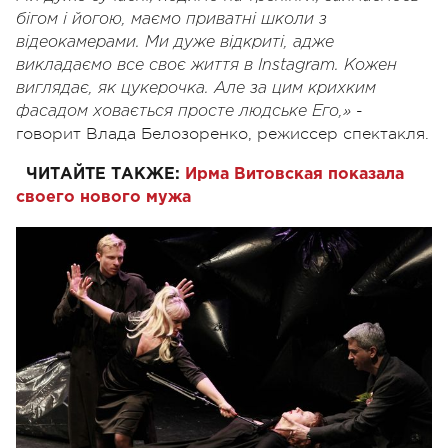
бігом і йогою, маємо приватні школи з
відеокамерами. Ми дуже відкриті, адже
викладаємо все своє життя в Instagram
. Кожен
виглядає, як цукерочка. Але за цим крихким
-
фасадом ховається просте людське Его,»
говорит Влада Белозоренко, режиссер спектакля.
ЧИТАЙТЕ ТАКЖЕ:
Ирма Витовская показала
своего нового мужа