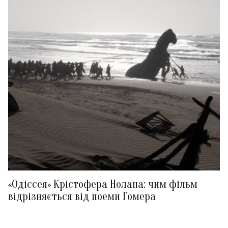
«Одіссея» Крістофера Нолана: чим фільм
відрізняється від поеми Гомера