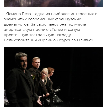
Ясмина Реза – одна из наиболее интересных и
знаменитых современных французских
драматургов. За свою пьесу она получила
американскую премию «Тони» и самую
престижную театральную награду
Великобритании «Премию Лоуренса Оливье».