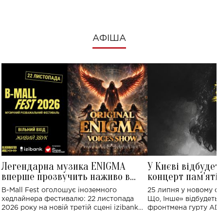
АФІША
Легендарна музика ENIGMA
У Києві відбуде
вперше прозвучить наживо в
концерт пам'ят
Україні: де відбудеться концерт
Клименка: понад
B-Mall Fest оголошує іноземного
25 липня у новому o
виконають пісн
хедлайнера фестивалю: 22 листопада
Що, Інше» відбудеть
2026 року на новій третій сцені izibank
фронтмена гурту A
stage відбудеться українська прем'єра
Клименка. Це буде 