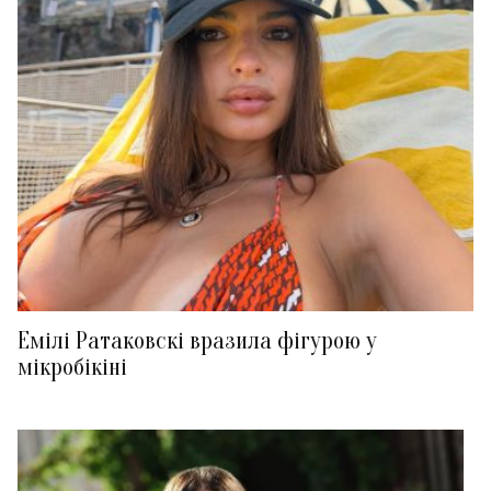
Емілі Ратаковскі вразила фігурою у
мікробікіні