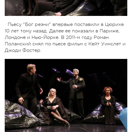
Пьесу "Бог резни" впервые поставили в Цюрихе
10 лет тому назад. Далее ее показали в Париже,
Лондоне и Нью-Йорке. В 2011-м году Роман
Поланский снял по пьесе фильм с Кейт Уинслет и
Джоди Фостер.