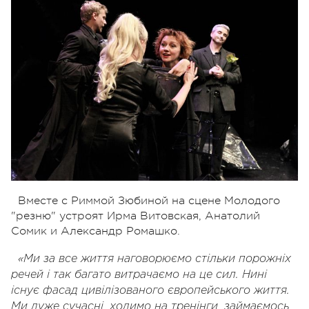
Вместе с Риммой Зюбиной на сцене Молодого
"резню" устроят Ирма Витовская, Анатолий
Сомик и Александр Ромашко.
«Ми за все життя наговорюємо стільки порожніх
речей і так багато витрачаємо на це сил. Нині
існує фасад цивілізованого європейського життя.
Ми дуже сучасні, ходимо на тренінги, займаємось