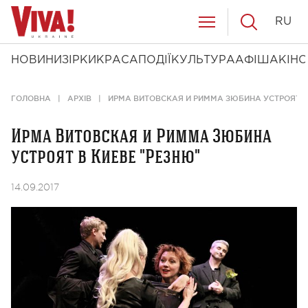
RU
НОВИНИ
ЗІРКИ
КРАСА
ПОДІЇ
КУЛЬТУРА
АФІША
КІНО
ГОЛОВНА
АРХІВ
ИРМА ВИТОВСКАЯ И РИММА ЗЮБИНА УСТРОЯТ В
Ирма Витовская и Римма Зюбина
устроят в Киеве "Резню"
14.09.2017