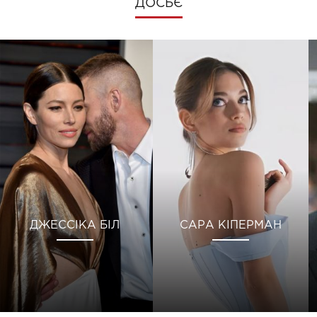
ДОСЬЄ
ДЖЕССІКА БІЛ
САРА КІПЕРМАН