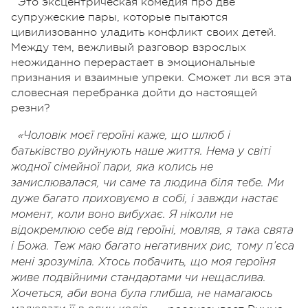
Это эксцентрическая комедия про две
супружеские пары, которые пытаются
цивилизованно уладить конфликт своих детей.
Между тем, вежливый разговор взрослых
неожиданно перерастает в эмоциональные
признания и взаимные упреки. Сможет ли вся эта
словесная перебранка дойти до настоящей
резни?
«Чоловік моєї героїні каже, що шлюб і
батьківство руйнують наше життя. Нема у світі
жодної сімейної пари, яка колись не
замислювалася, чи саме та людина біля тебе. Ми
дуже багато приховуємо в собі, і завжди настає
момент, коли воно вибухає. Я ніколи не
відокремлюю себе від героїні, мовляв, я така свята
і Божа. Теж маю багато негативних рис, тому п’
єса
мені зрозуміла. Хтось побачить, що моя героїня
живе подвійними стандартами чи нещаслива.
Хочеться, аби вона була глибша, не намагаюсь