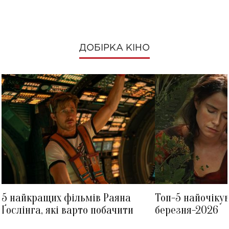
ДОБІРКА КІНО
5 найкращих фільмів Раяна
Топ-5 найочіку
Ґослінга, які варто побачити
березня-2026