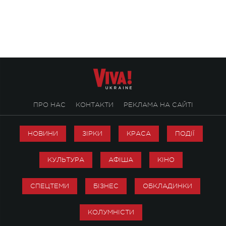
ENIGMA VOICES' ORIGINAL LIVE SHOW.
вечір, присвячений 
творчість стала си
справжньої любові д
ПРО НАС
КОНТАКТИ
РЕКЛАМА НА САЙТІ
НОВИНИ
ЗІРКИ
КРАСА
ПОДІЇ
КУЛЬТУРА
АФІША
КІНО
СПЕЦТЕМИ
БІЗНЕС
ОБКЛАДИНКИ
КОЛУМНІСТИ