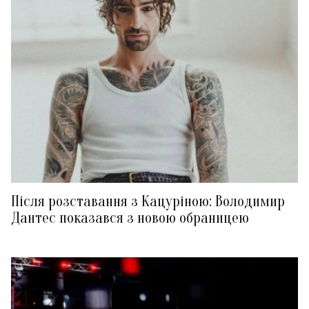
Після розставання з Кацуріною: Володимир
Дантес показався з новою обраницею