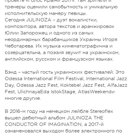
проекте «Голос Країни 2017». Там зрители и
тренеры оценили самобытность и уникальную
исполнительскую манеру певицы.
Сегодня JULINOZA – дуэт вокалистки,
композитора, автора текстов и аранжировок
Юлии Запорожец и одного из самых
неординарных барабанщиков Украины Игоря
Чеботарева. Их музыка кинематографична и
созерцательна, а поэзия звучит на украинском,
английском, русском и французском языках.
Бэнд – частый гость украинских фестивалей. Это
Odessa International Film Festival, International Jazz
Day, Odessa Jazz Fest, Koktebel Jazz Fest, AlfaJazz
Fest, UlichnayaEda IstokStage, AtlasWeekendи
многие другие.
В 2016-м году на немецком лейбле Stereoflex
вышел дебютный альбом JULINOZA THE
CONDUCTOR OF IMAGINATION, а 2017-й
ознаменовался выходом более электронного по