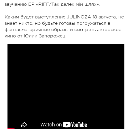
звучанию EP «RIFF/Так далек мій шлях».
Каким будет выступление JULINOZA 18 августа, не
знает никто, но будьте готовы погружаться в
фантасмагоричные образы и смотреть авторское
кино от Юлии Запорожец.