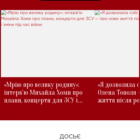
«Мрію про велику родину»:
«Я дозволила с
інтерв'ю Михайла Хоми про
Олена Тополя 
плани, концерти для ЗСУ і
життя після р
зміни під час війни
ДОСЬЄ