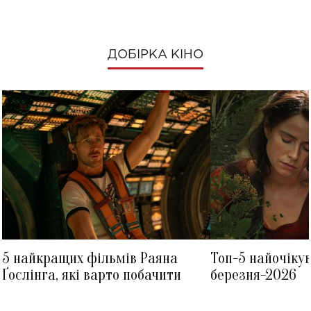
ДОБІРКА КІНО
5 найкращих фільмів Раяна
Топ-5 найочіку
Ґослінга, які варто побачити
березня-2026