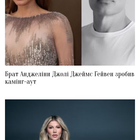
Брат Анджеліни Джолі Джеймс Гейвен зробив
камінг-аут