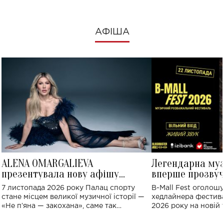
АФІША
ALENA OMARGALIEVA
Легендарна му
презентувала нову афішу
вперше прозвуч
великого концерту в Палаці
Україні: де від
7 листопада 2026 року Палац спорту
B-Mall Fest оголош
спорту
стане місцем великої музичної історії —
хедлайнера фестива
«Не пʼяна — закохана», саме так
2026 року на новій т
символічно названо майбутній концерт
stage відбудеться у