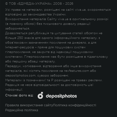
© ТОВ «ЕДІМЕДІА-УКРАЇНА», 2008 - 2026
Усі права на матеріали, розміщені на сайті viva.ua, охороняються
відповідно до законодавства України.
Використання матеріалів Сайту viva.ua в оригінальному розмірі
(в повному обсязі) без письмового дозволу редакції
забороняється.
Дозволяється републікація та цитування статей обсягом не
більше 250 знаків для одного інформаційного матеріалу, з
обов'язковим зазначенням посилання на джерело, а для
Інтернет-ресурсів – пряме для пошукових систем
гіперпосилання, не закрите від індексації пошуковими
системами. Гіперпосилання має бути розміщене в підзаголовку
або першому абзаці матеріалу.
Передрук, копіювання, відтворення або інше використання
матеріалів, які містять посилання на rexfeatures.com або
depositphotos.com, суворо заборонені.
Матеріали із позначками
!
та
P
розміщені на правах реклами.
Редакція не несе відповідальності за достовірність цієї
інформації.
Стокові фото від:
Правила використання сайту
Політика конфіденційності
Редакційна політика