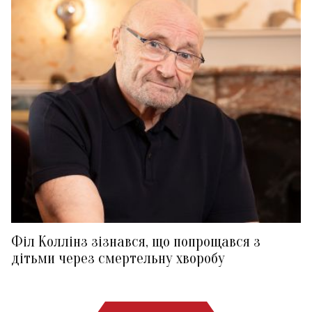
Філ Коллінз зізнався, що попрощався з
дітьми через смертельну хворобу