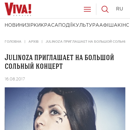
RU
НОВИНИ
ЗІРКИ
КРАСА
ПОДІЇ
КУЛЬТУРА
АФІША
КІНО
ГОЛОВНА
АРХІВ
JULINOZA ПРИГЛАШАЕТ НА БОЛЬШОЙ СОЛЬНЫЙ
Julinoza приглашает на большой
сольный концерт
16.08.2017