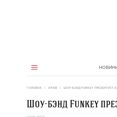
НОВИН
ГОЛОВНА
АРХІВ
ШОУ-БЭНД FUNKEY ПРЕЗЕНТУЕТ 
Шоу-бэнд Funkey пре