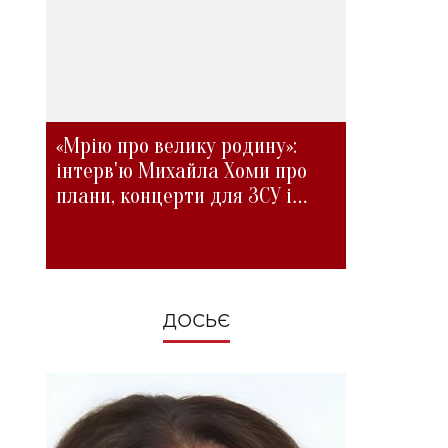
«Мрію про велику родину»:
інтерв'ю Михайла Хоми про
плани, концерти для ЗСУ і
зміни під час війни
ДОСЬЄ