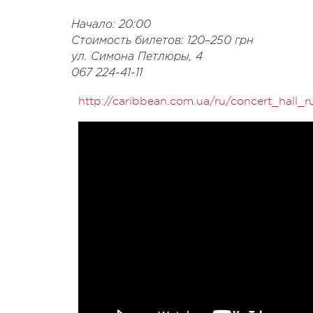
Начало: 20:00
Стоимость билетов: 120–250 грн
ул. Симона Петлюры, 4
067 224-41-11
http://caribbean.com.ua/ru/concert_hall_