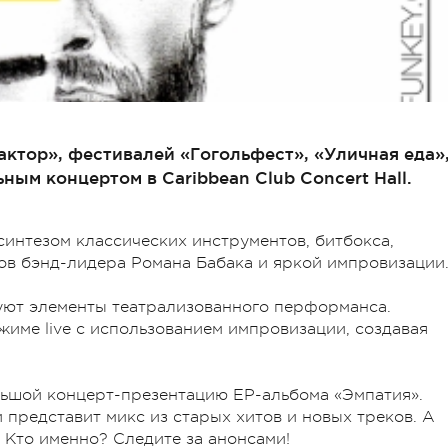
ктор», фестивалей «Гогольфест», «Уличная еда»
ным концертом в Caribbean Club Concert Hall.
интезом классических инструментов, битбокса,
ов бэнд-лидера Романа Бабака и яркой импровизации
уют элементы театрализованного перформанса.
жиме live с использованием импровизации, создавая
льшой концерт-презентацию EP-альбома «Эмпатия».
 представит микс из старых хитов и новых треков. А
. Кто именно? Следите за анонсами!