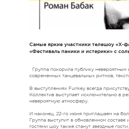
Самые яркие участники телешоу «Х-фа
«Фестиваль паники и истерики» с соль
Группа покорила публику невероятным с
современных танцевальных ритмов, текст
В выступлениях Funkey всегда присутств
Коллектив выступает исключительно в ре
невероятную атмосферу.
И наконец, 22-го июня приглашаем на бо
Группа выступит в обновленном составе и
гостями шоу также станут звездные гости