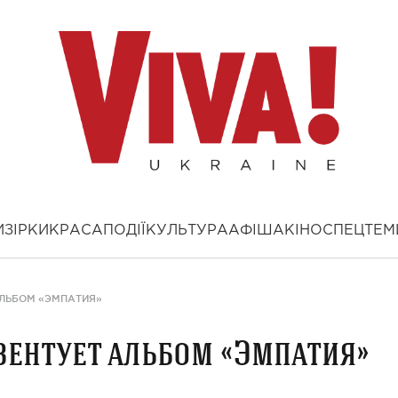
И
ЗІРКИ
КРАСА
ПОДІЇ
КУЛЬТУРА
АФІША
КІНО
СПЕЦТЕМ
АЛЬБОМ «ЭМПАТИЯ»
зентует альбом «Эмпатия»