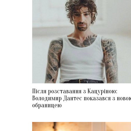
Після розставання з Кацуріною:
Володимир Дантес показався з ново
обраницею