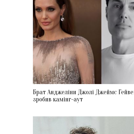
Брат Анджеліни Джолі Джеймс Гейве
зробив камінг-аут