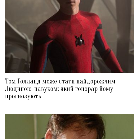
Том Голланд може стати найдорожчим
Людиною-павуком: який гонорар йому
прогнозують