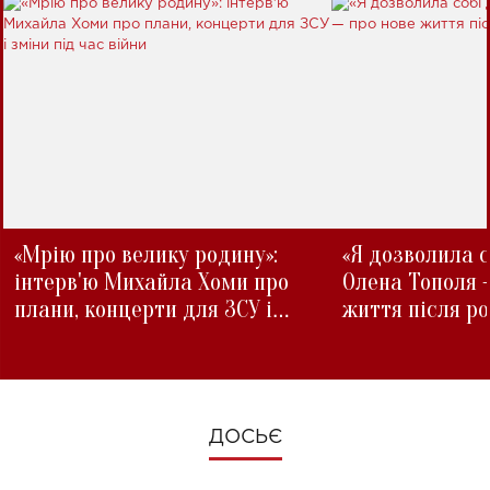
«Мрію про велику родину»:
«Я дозволила с
інтерв'ю Михайла Хоми про
Олена Тополя 
плани, концерти для ЗСУ і
життя після р
зміни під час війни
ДОСЬЄ