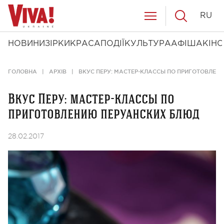
RU
НОВИНИ
ЗІРКИ
КРАСА
ПОДІЇ
КУЛЬТУРА
АФІША
КІНО
ГОЛОВНА
АРХІВ
ВКУС ПЕРУ: МАСТЕР-КЛАССЫ ПО ПРИГОТОВЛЕН
Вкус Перу: мастер-классы по
приготовлению перуанских блюд
28.02.2017