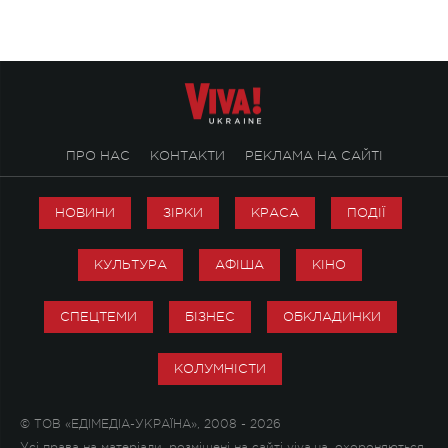
ПРО НАС
КОНТАКТИ
РЕКЛАМА НА САЙТІ
НОВИНИ
ЗІРКИ
КРАСА
ПОДІЇ
КУЛЬТУРА
АФІША
КІНО
СПЕЦТЕМИ
БІЗНЕС
ОБКЛАДИНКИ
КОЛУМНІСТИ
© ТОВ «ЕДІМЕДІА-УКРАЇНА», 2008 - 2026
Усі права на матеріали, розміщені на сайті viva.ua, охороняються