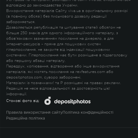
відповідно до законодавства України.
Використання матеріалів Сайту viva.ua в оригінальному розмірі
(в повному обсязі) без письмового дозволу редакції
забороняється.
Дозволяється републікація та цитування статей обсягом не
більше 250 знаків для одного інформаційного матеріалу, з
обов'язковим зазначенням посилання на джерело, а для
Інтернет-ресурсів – пряме для пошукових систем
гіперпосилання, не закрите від індексації пошуковими
системами. Гіперпосилання має бути розміщене в підзаголовку
або першому абзаці матеріалу.
Передрук, копіювання, відтворення або інше використання
матеріалів, які містять посилання на rexfeatures.com або
depositphotos.com, суворо заборонені.
Матеріали із позначками
!
та
P
розміщені на правах реклами.
Редакція не несе відповідальності за достовірність цієї
інформації.
Стокові фото від:
Правила використання сайту
Політика конфіденційності
Редакційна політика