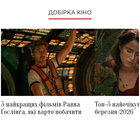
ДОБІРКА КІНО
5 найкращих фільмів Раяна
Топ-5 найочіку
Ґослінга, які варто побачити
березня-2026