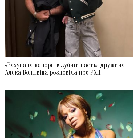
«Рахувала калорії в зубній пасті»: дружина
Алека Болдвіна розповіла про РХП