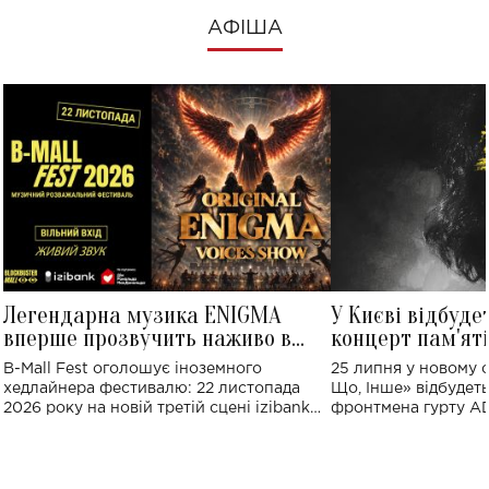
АФІША
Легендарна музика ENIGMA
У Києві відбуде
вперше прозвучить наживо в
концерт пам'ят
Україні: де відбудеться концерт
Клименка: понад
B-Mall Fest оголошує іноземного
25 липня у новому o
виконають пісн
хедлайнера фестивалю: 22 листопада
Що, Інше» відбудеть
2026 року на новій третій сцені izibank
фронтмена гурту A
stage відбудеться українська прем'єра
Клименка. Це буде 
ENIGMA VOICES' ORIGINAL LIVE SHOW.
вечір, присвячений 
творчість стала си
справжньої любові д