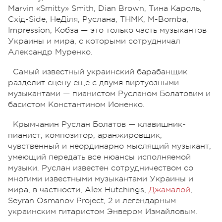
Marvin «Smitty» Smith, Dian Brown, Тина Кароль,
Схід-Side, НеДіля, Руслана, ТНМК, M-Bomba,
Impression, Кобза — это только часть музыкантов
Украины и мира, с которыми сотрудничал
Александр Муренко.
Самый известный украинский барабанщик
разделит сцену еще с двумя виртуозными
музыкантами — пианистом Русланом Болатовим и
басистом Константином Ионенко.
Крымчанин Руслан Болатов — клавишник-
пианист, композитор, аранжировщик,
чувственный и неординарно мыслящий музыкант,
умеющий передать все нюансы исполняемой
музыки. Руслан известен сотрудничеством со
многими известными музыкантами Украины и
мира, в частности, Alex Hutchings,
Джамалой
,
Seyran Osmanov Project, 2 и легендарным
украинским гитаристом Энвером Измайловым.