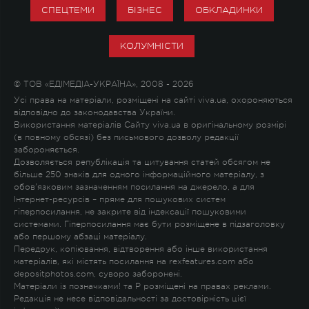
СПЕЦТЕМИ
БІЗНЕС
ОБКЛАДИНКИ
КОЛУМНІСТИ
© ТОВ «ЕДІМЕДІА-УКРАЇНА», 2008 - 2026
Усі права на матеріали, розміщені на сайті viva.ua, охороняються
відповідно до законодавства України.
Використання матеріалів Сайту viva.ua в оригінальному розмірі
(в повному обсязі) без письмового дозволу редакції
забороняється.
Дозволяється републікація та цитування статей обсягом не
більше 250 знаків для одного інформаційного матеріалу, з
обов'язковим зазначенням посилання на джерело, а для
Інтернет-ресурсів – пряме для пошукових систем
гіперпосилання, не закрите від індексації пошуковими
системами. Гіперпосилання має бути розміщене в підзаголовку
або першому абзаці матеріалу.
Передрук, копіювання, відтворення або інше використання
матеріалів, які містять посилання на rexfeatures.com або
depositphotos.com, суворо заборонені.
Матеріали із позначками
!
та
P
розміщені на правах реклами.
Редакція не несе відповідальності за достовірність цієї