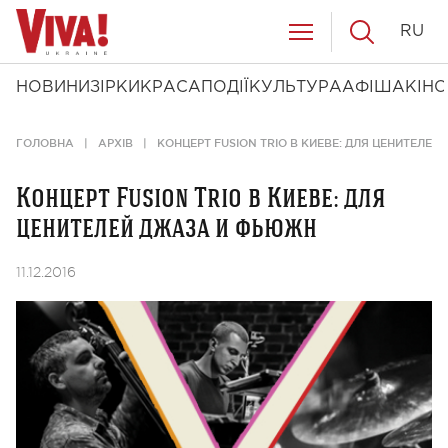
RU
НОВИНИ
ЗІРКИ
КРАСА
ПОДІЇ
КУЛЬТУРА
АФІША
КІНО
ГОЛОВНА
АРХІВ
КОНЦЕРТ FUSION TRIO В КИЕВЕ: ДЛЯ ЦЕНИТЕЛЕ
Концерт Fusion Trio в Киеве: для
ценителей джаза и фьюжн
11.12.2016