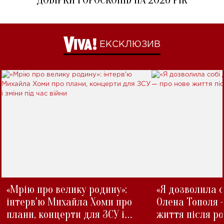
ДОБІРКИ ГОРОСКОПІВ НА 2026 РІК
ЕКСКЛЮЗИВ
«Мрію про велику родину»:
«Я дозволила с
інтерв'ю Михайла Хоми про
Олена Тополя 
плани, концерти для ЗСУ і
життя після р