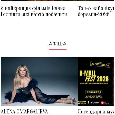
5 найкращих фільмів Раяна
Топ-5 найочіку
Ґослінга, які варто побачити
березня-2026
АФІША
ALENA OMARGALIEVA
Легендарна му