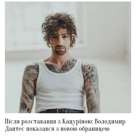
Після розставання з Кацуріною: Володимир
Дантес показався з новою обраницею