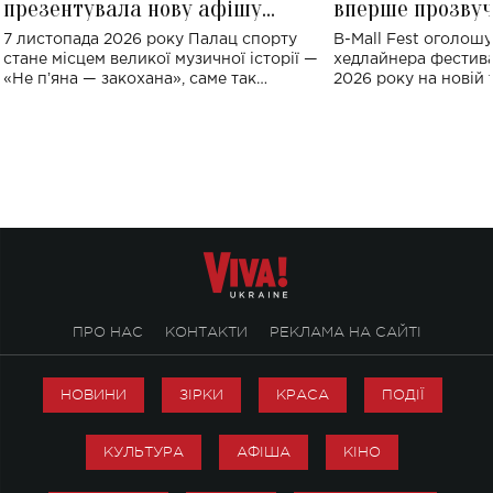
презентувала нову афішу
вперше прозвуч
великого концерту в Палаці
Україні: де від
7 листопада 2026 року Палац спорту
B-Mall Fest оголош
спорту
стане місцем великої музичної історії —
хедлайнера фестива
«Не пʼяна — закохана», саме так
2026 року на новій т
символічно названо майбутній концерт
stage відбудеться у
ALENA OMARGALIEVA.
ENIGMA VOICES' OR
ПРО НАС
КОНТАКТИ
РЕКЛАМА НА САЙТІ
НОВИНИ
ЗІРКИ
КРАСА
ПОДІЇ
КУЛЬТУРА
АФІША
КІНО