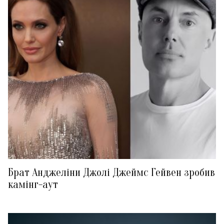
Брат Анджеліни Джолі Джеймс Гейвен зробив
камінг-аут