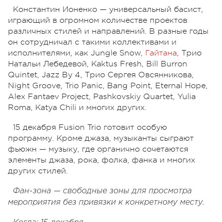
Константин Ионенко — универсальный басист,
играющий в огромном количестве проектов
различных стилей и направлений. В разные годы
он сотрудничал с такими коллективами и
исполнителями, как Jungle Snow,
Гайтана
, Трио
Натальи Лебедевой, Kaktus Fresh, Bill Burron
Quintet, Jazz By 4, Трио Сергея Овсянникова,
Night Groove, Trio Panic, Bang Point, Eternal Hope,
Alex Fantaev Project, Pashkovskiy Quartet, Yulia
Roma, Katya Chili и многих других.
15 декабря Fusion Trio готовит особую
программу. Кроме джаза, музыканты сыграют
фьюжн — музыку, где органично сочетаются
элементы джаза, рока, фолка, фанка и многих
других стилей.
Фан-зона — свободные зоны для просмотра
мероприятия без привязки к конкретному месту.