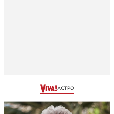
АСТРО