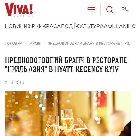
RU
НОВИНИ
ЗІРКИ
КРАСА
ПОДІЇ
КУЛЬТУРА
АФІША
КІНО
ГОЛОВНА
АРХІВ
ПРЕДНОВОГОДНИЙ БРАНЧ В РЕСТОРАНЕ "ГРИЛЬ А
Предновогодний бранч в ресторане
"Гриль Азия" в Hyatt Regency Kyiv
22.11.2016