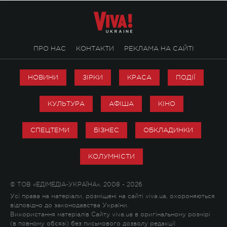
ПРО НАС
КОНТАКТИ
РЕКЛАМА НА САЙТІ
НОВИНИ
ЗІРКИ
КРАСА
ПОДІЇ
КУЛЬТУРА
АФІША
КІНО
СПЕЦТЕМИ
БІЗНЕС
ОБКЛАДИНКИ
КОЛУМНІСТИ
© ТОВ «ЕДІМЕДІА-УКРАЇНА», 2008 - 2026
Усі права на матеріали, розміщені на сайті viva.ua, охороняються
відповідно до законодавства України.
Використання матеріалів Сайту viva.ua в оригінальному розмірі
(в повному обсязі) без письмового дозволу редакції