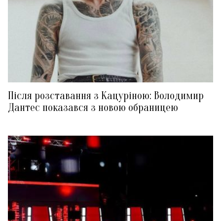
Після розставання з Кацуріною: Володимир
Дантес показався з новою обраницею