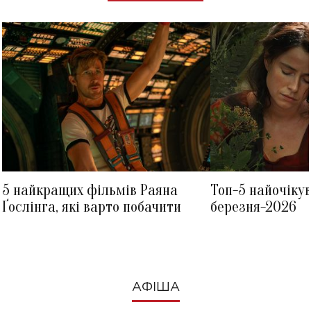
5 найкращих фільмів Раяна
Топ-5 найочіку
Ґослінга, які варто побачити
березня-2026
АФІША