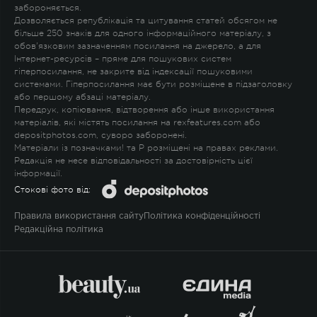
забороняється.
Дозволяється републікація та цитування статей обсягом не
більше 250 знаків для одного інформаційного матеріалу, з
обов'язковим зазначенням посилання на джерело, а для
Інтернет-ресурсів – пряме для пошукових систем
гіперпосилання, не закрите від індексації пошуковими
системами. Гіперпосилання має бути розміщене в підзаголовку
або першому абзаці матеріалу.
Передрук, копіювання, відтворення або інше використання
матеріалів, які містять посилання на rexfeatures.com або
depositphotos.com, суворо заборонені.
Матеріали із позначками
!
та
P
розміщені на правах реклами.
Редакція не несе відповідальності за достовірність цієї
інформації.
Стокові фото від:
Правила використання сайту
Політика конфіденційності
Редакційна політика