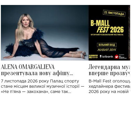
ALENA OMARGALIEVA
Легендарна му
презентувала нову афішу
вперше прозвуч
великого концерту в Палаці
Україні: де від
7 листопада 2026 року Палац спорту
B-Mall Fest оголош
спорту
стане місцем великої музичної історії —
хедлайнера фестива
«Не пʼяна — закохана», саме так
2026 року на новій т
символічно названо майбутній концерт
stage відбудеться у
ALENA OMARGALIEVA.
ENIGMA VOICES' OR