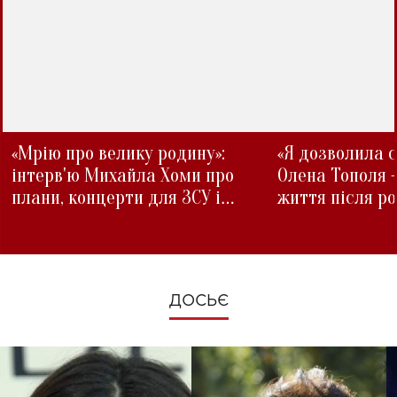
«Мрію про велику родину»:
«Я дозволила с
інтерв'ю Михайла Хоми про
Олена Тополя 
плани, концерти для ЗСУ і
життя після р
зміни під час війни
ДОСЬЄ