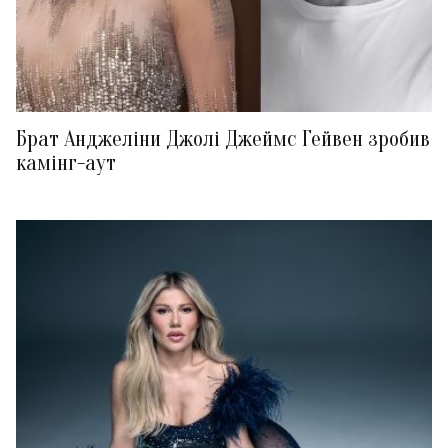
Брат Анджеліни Джолі Джеймс Гейвен зробив
камінг-аут