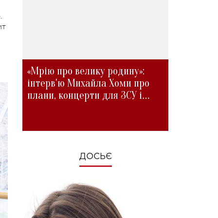
.
ит
«Мрію про велику родину»:
інтерв'ю Михайла Хоми про
плани, концерти для ЗСУ і
зміни під час війни
ДОСЬЄ