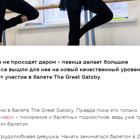
 не проходят даром – певица делает большие
ассе вышли для нее на новый качественный уровен
 участие в балете The Great Gatsby.
ю в балете The Great Gatsby. Правда пока это только
невич
– покорение и балетных подмостков, ведь уже т
им балетом.
трудолюбивая девушка. Начать заниматься балетом в 2