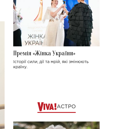
Премія «Жінка України»
Історії сили, дії та мрій, які змінюють
країну.
АСТРО