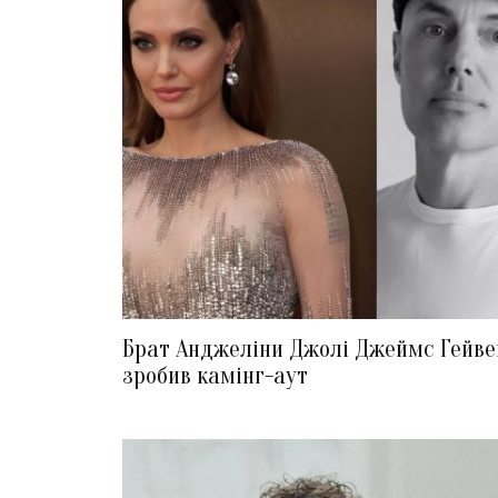
Брат Анджеліни Джолі Джеймс Гейве
зробив камінг-аут