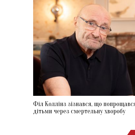
Філ Коллінз зізнався, що попрощавс
дітьми через смертельну хворобу