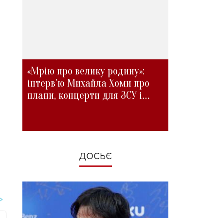
«Мрію про велику родину»:
інтерв'ю Михайла Хоми про
плани, концерти для ЗСУ і
зміни під час війни
ДОСЬЄ