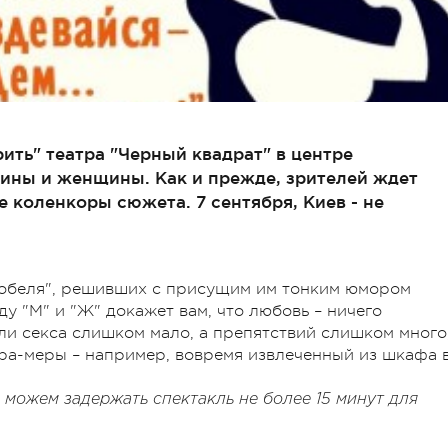
рить" театра "Черный квадрат" в центре
ины и женщины. Как и прежде, зрителей ждет
коленкоры сюжета. 7 сентября, Киев - не
 Кобеля", решивших с присущим им тонким юмором
у "М" и "Ж" докажет вам, что любовь – ничего
сли секса слишком мало, а препятствий слишком много
тра-меры – например, вовремя извлеченный из шкафа 
о можем задержать спектакль не более 15 минут для