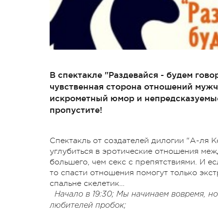
В спектакле "Раздевайся - будем гово
чувственная сторона отношений мужч
искрометный юмор и непредсказуемые 
пропустите!
Спектакль от создателей дилогии "А-ля
углубиться в эротические отношения межд
большего, чем секс с препятствиями. И е
то спасти отношения помогут только экс
спальне скелетик…
Начало в 19:30; Мы начинаем вовремя, н
любителей пробок;