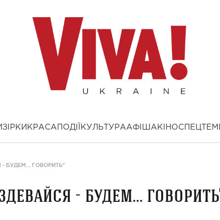
И
ЗІРКИ
КРАСА
ПОДІЇ
КУЛЬТУРА
АФІША
КІНО
СПЕЦТЕМ
- БУДЕМ... ГОВОРИТЬ"
здевайся - будем... говорить