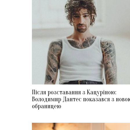
Після розставання з Кацуріною:
Володимир Дантес показався з ново
обраницею