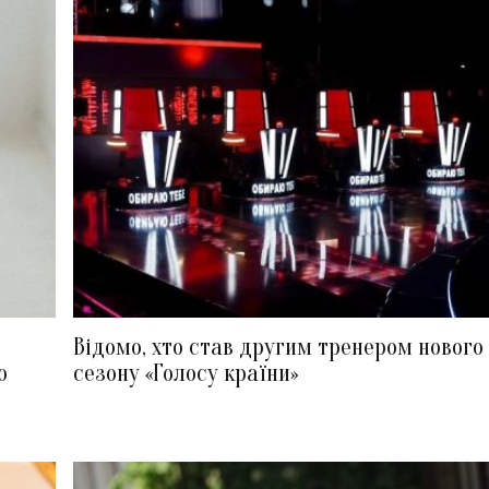
Відомо, хто став другим тренером нового
ю
сезону «Голосу країни»