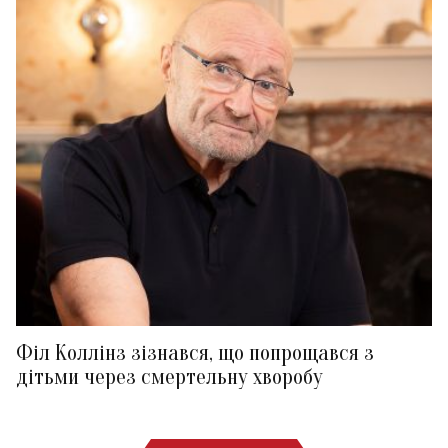
Філ Коллінз зізнався, що попрощався з
дітьми через смертельну хворобу