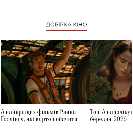
ДОБІРКА КІНО
5 найкращих фільмів Раяна
Топ-5 найочіку
Ґослінга, які варто побачити
березня-2026