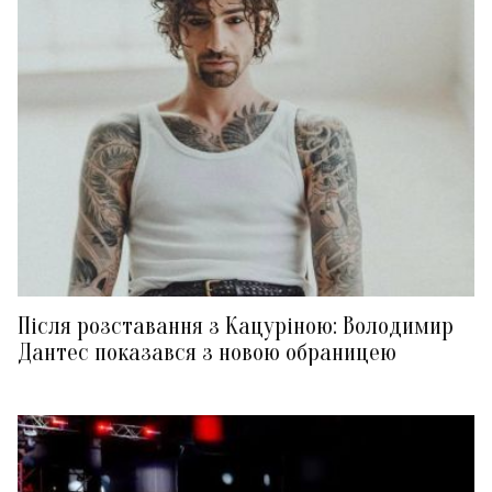
Після розставання з Кацуріною: Володимир
Дантес показався з новою обраницею