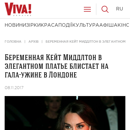
RU
НОВИНИ
ЗІРКИ
КРАСА
ПОДІЇ
КУЛЬТУРА
АФІША
КІНО
ГОЛОВНА
АРХІВ
БЕРЕМЕННАЯ КЕЙТ МИДДЛТОН В ЭЛЕГАНТНОМ П
Беременная Кейт Миддлтон в
элегантном платье блистает на
гала-ужине в Лондоне
08.11.2017