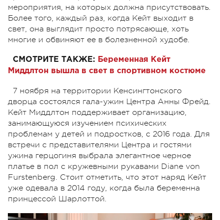
мероприятия, на которых должна присутствовать.
Более того, каждый раз, когда Кейт выходит в
свет, она выглядит просто потрясающе, хоть
многие и обвиняют ее в болезненной худобе.
СМОТРИТЕ ТАКЖЕ:
Беременная Кейт
Миддлтон вышла в свет в спортивном костюме
7 ноября на территории Кенсингтонского
дворца состоялся гала-ужин Центра Анны Фрейд.
Кейт Миддлтон поддерживает организацию,
занимающуюся изучением психических
проблемам у детей и подростков, с 2016 года. Для
встречи с представителями Центра и гостями
ужина герцогиня выбрала элегантное черное
платье в пол с кружевными рукавами Diane von
Furstenberg. Стоит отметить, что этот наряд Кейт
уже одевала в 2014 году, когда была беременна
принцессой Шарлоттой.