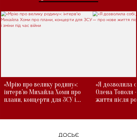
«Мрію про велику родину»:
«Я дозволила с
інтерв'ю Михайла Хоми про
Олена Тополя 
плани, концерти для ЗСУ і
життя після р
зміни під час війни
ДОСЬЄ