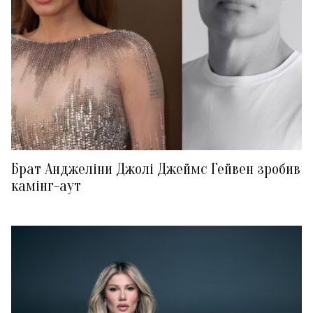
Брат Анджеліни Джолі Джеймс Гейвен зробив
камінг-аут