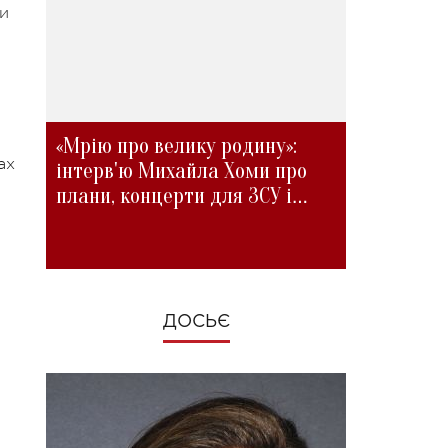
жи
«Мрію про велику родину»:
ах
інтерв'ю Михайла Хоми про
плани, концерти для ЗСУ і
зміни під час війни
ДОСЬЄ