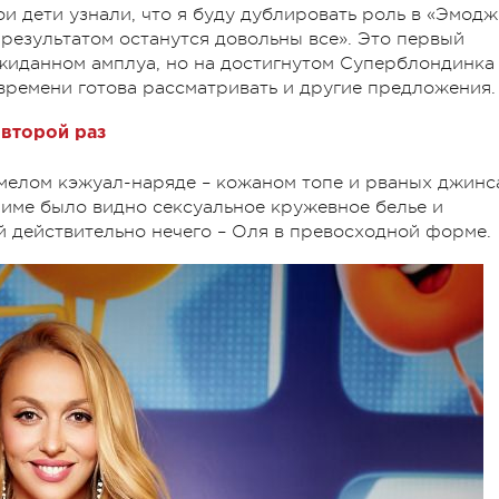
ои дети узнали, что я буду дублировать роль в «Эмод
о результатом останутся довольны все». Это первый
жиданном амплуа, но на достигнутом Суперблондинка
 времени готова рассматривать и другие предложения.
второй раз
мелом кэжуал-наряде – кожаном топе и рваных джинс
ниме было видно сексуальное кружевное белье и
ей действительно нечего – Оля в превосходной форме.