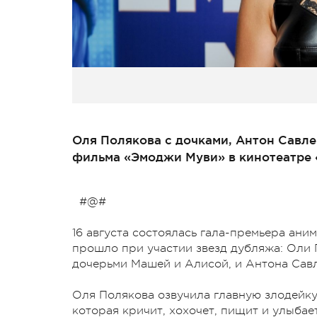
Оля Полякова с дочками, Антон Савле
фильма «Эмоджи Муви» в кинотеатре 
#@#
16 августа состоялась гала-премьера ан
прошло при участии звезд дубляжа: Оли 
дочерьми Машей и Алисой, и Антона Савл
Оля Полякова озвучила главную злодейк
которая кричит, хохочет, пищит и улыбает