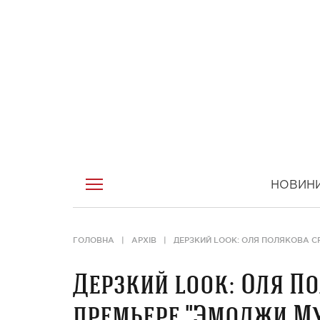
НОВИН
ГОЛОВНА
АРХІВ
ДЕРЗКИЙ LOOK: ОЛЯ ПОЛЯКОВА С
Дерзкий look: Оля П
премьере "Эмоджи М