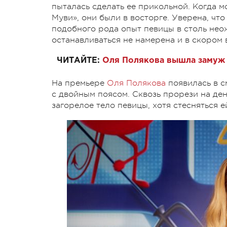
пыталась сделать ее прикольной. Когда м
Муви», они были в восторге. Уверена, чт
подобного рода опыт певицы в столь нео
останавливаться не намерена и в скором
ЧИТАЙТЕ:
Оля Полякова вышла замуж 
На премьере
Оля Полякова
появилась в с
с двойным поясом. Сквозь прорези на де
загорелое тело певицы, хотя стесняться 