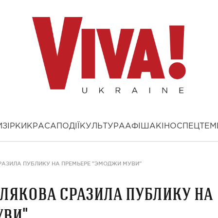
И
ЗІРКИ
КРАСА
ПОДІЇ
КУЛЬТУРА
АФІША
КІНО
СПЕЦТЕМ
РАЗИЛА ПУБЛИКУ НА ПРЕМЬЕРЕ "ЭМОДЖИ МУВИ"
олякова сразила публику на
уви"