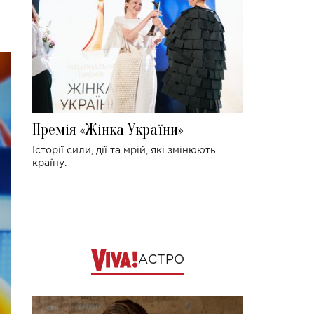
Премія «Жінка України»
Історії сили, дії та мрій, які змінюють
країну.
АСТРО