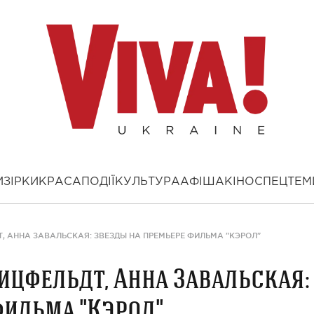
И
ЗІРКИ
КРАСА
ПОДІЇ
КУЛЬТУРА
АФІША
КІНО
СПЕЦТЕМ
, АННА ЗАВАЛЬСКАЯ: ЗВЕЗДЫ НА ПРЕМЬЕРЕ ФИЛЬМА "КЭРОЛ"
ицфельдт, Анна Завальская:
фильма "Кэрол"