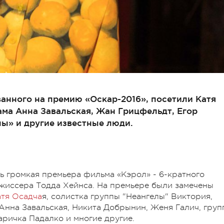
анного на премию «Оскар-2016», посетили Катя
ма Анна Завальская, Жан Грицфельдт, Егор
ы» и другие известные люди.
сь громкая премьера фильма «Кэрол» - 6-кратного
жиссера Тодда Хейнса. На премьере были замечены
атя Осадча
я, солистка группы "Неангелы" Виктория,
Анна Завальская, Никита Добрынин, Женя Галич, груп
Маричка Падалко и многие другие.