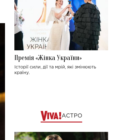
Премія «Жінка України»
Історії сили, дії та мрій, які змінюють
країну.
АСТРО