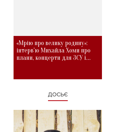
«Мрію про велику родину»:
інтерв'ю Михайла Хоми про
плани, концерти для ЗСУ і
зміни під час війни
ДОСЬЄ