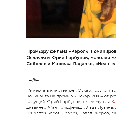
Премьеру фильма «Кэрол», номиниров
Осадчая и Юрий Горбунов, молодая ма
Соболев и Маричка Падалко, «Неангел
#@#
9 марта в кинотеатре «Оскар» состояла
номинанта на премию «Оскар-2016» от ре
ведущий Юрий Горбунов, телеведущая
К
дизайнер Жан Грицфельдт, Лада Лузина, 
Brunettes Shoot Blondes, Павел Зибров, 