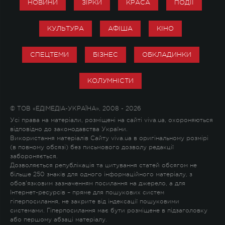
НОВИНИ
ЗІРКИ
КРАСА
ПОДІЇ
КУЛЬТУРА
АФІША
КІНО
СПЕЦТЕМИ
БІЗНЕС
ОБКЛАДИНКИ
КОЛУМНІСТИ
© ТОВ «ЕДІМЕДІА-УКРАЇНА», 2008 - 2026
Усі права на матеріали, розміщені на сайті viva.ua, охороняються
відповідно до законодавства України.
Використання матеріалів Сайту viva.ua в оригінальному розмірі
(в повному обсязі) без письмового дозволу редакції
забороняється.
Дозволяється републікація та цитування статей обсягом не
більше 250 знаків для одного інформаційного матеріалу, з
обов'язковим зазначенням посилання на джерело, а для
Інтернет-ресурсів – пряме для пошукових систем
гіперпосилання, не закрите від індексації пошуковими
системами. Гіперпосилання має бути розміщене в підзаголовку
або першому абзаці матеріалу.