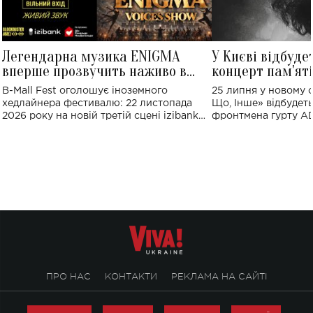
Легендарна музика ENIGMA
У Києві відбуде
вперше прозвучить наживо в
концерт пам'ят
Україні: де відбудеться концерт
Клименка: понад
B-Mall Fest оголошує іноземного
25 липня у новому o
виконають пісн
хедлайнера фестивалю: 22 листопада
Що, Інше» відбудеть
2026 року на новій третій сцені izibank
фронтмена гурту A
stage відбудеться українська прем'єра
Клименка. Це буде 
ENIGMA VOICES' ORIGINAL LIVE SHOW.
вечір, присвячений 
творчість стала си
справжньої любові д
ПРО НАС
КОНТАКТИ
РЕКЛАМА НА САЙТІ