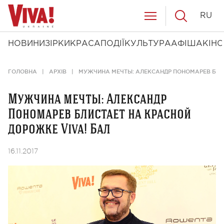
RU
НОВИНИ
ЗІРКИ
КРАСА
ПОДІЇ
КУЛЬТУРА
АФІША
КІНО
ГОЛОВНА
АРХІВ
МУЖЧИНА МЕЧТЫ: АЛЕКСАНДР ПОНОМАРЕВ БЛИС
Мужчина мечты: Александр
Пономарев блистает на красной
дорожке Viva! Бал
16.11.2017