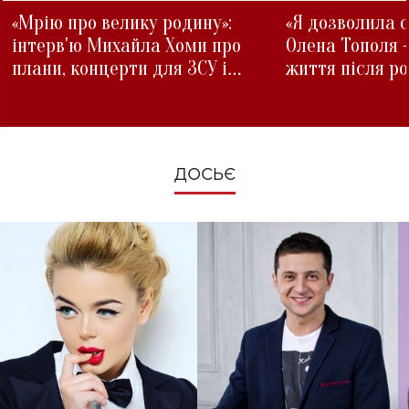
«Мрію про велику родину»:
«Я дозволила с
інтерв'ю Михайла Хоми про
Олена Тополя 
плани, концерти для ЗСУ і
життя після р
зміни під час війни
ДОСЬЄ