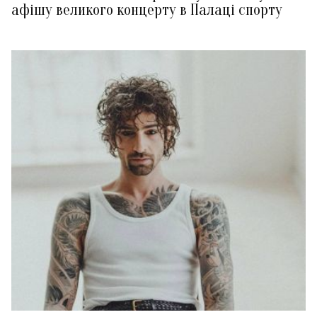
афішу великого концерту в Палаці спорту