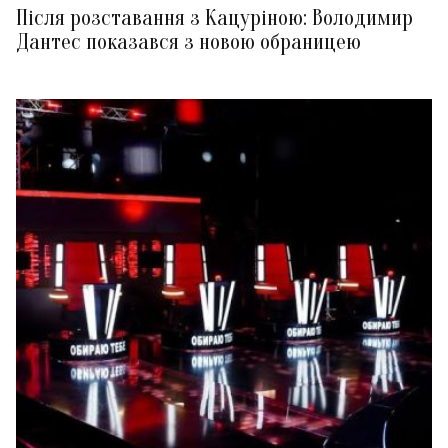
Після розставання з Кацуріною: Володимир
Дантес показався з новою обраницею