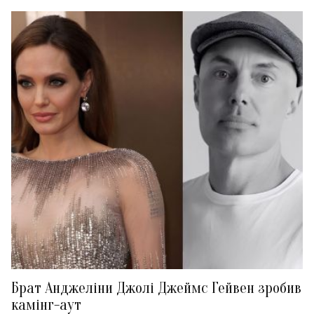
Брат Анджеліни Джолі Джеймс Гейвен зробив
камінг-аут