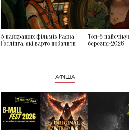
5 найкращих фільмів Раяна
Топ-5 найочіку
Ґослінга, які варто побачити
березня-2026
АФІША