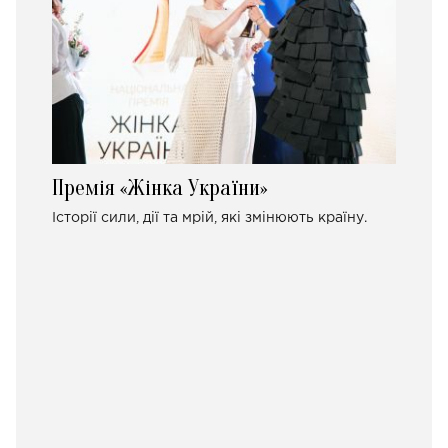
Премія «Жінка України»
Історії сили, дії та мрій, які змінюють країну.