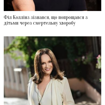
Філ Коллінз зізнався, що попрощався з
дітьми через смертельну хворобу