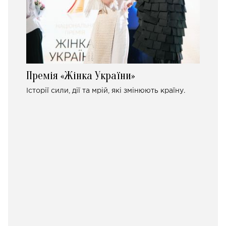
Премія «Жінка України»
Історії сили, дії та мрій, які змінюють країну.