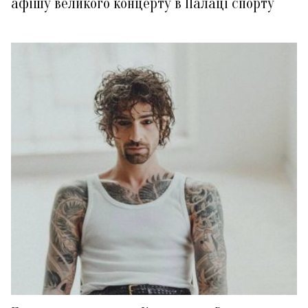
афішу великого концерту в Палаці спорту