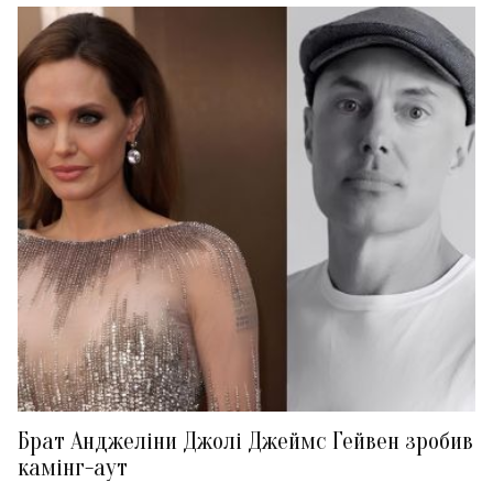
Брат Анджеліни Джолі Джеймс Гейвен зробив
камінг-аут