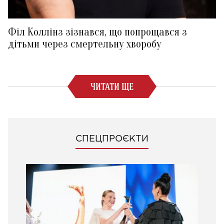
Філ Коллінз зізнався, що попрощався з
дітьми через смертельну хворобу
ЧИТАТИ ЩЕ
СПЕЦПРОЄКТИ