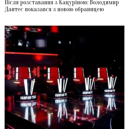
Після розставання з Кацуріною: Володимир
Дантес показався з новою обраницею