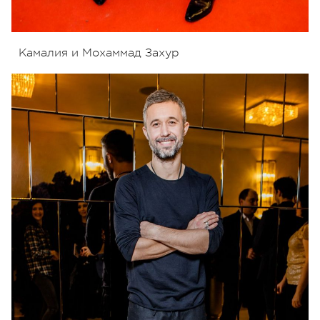
Камалия и Мохаммад Захур