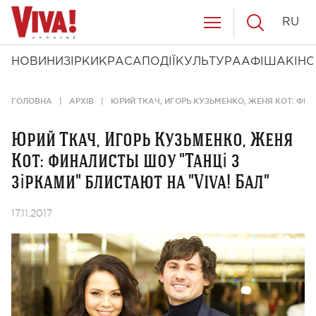
RU
НОВИНИ
ЗІРКИ
КРАСА
ПОДІЇ
КУЛЬТУРА
АФІША
КІНО
ГОЛОВНА
АРХІВ
ЮРИЙ ТКАЧ, ИГОРЬ КУЗЬМЕНКО, ЖЕНЯ КОТ: ФИН
Юрий Ткач, Игорь Кузьменко, Женя
Кот: финалисты шоу "Танці з
зірками" блистают на "Viva! Бал"
17.11.2017