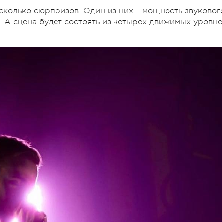
сколько сюрпризов. Один из них – мощность звуковог
. А сцена будет состоять из четырех движимых уровне