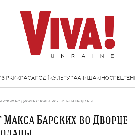
И
ЗІРКИ
КРАСА
ПОДІЇ
КУЛЬТУРА
АФІША
КІНО
СПЕЦТЕМ
БАРСКИХ ВО ДВОРЦЕ СПОРТА ВСЕ БИЛЕТЫ ПРОДАНЫ
т Макса Барских во Дворце
роданы