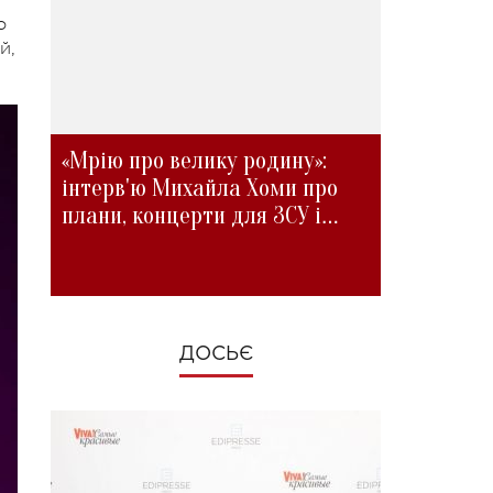
о
й,
«Мрію про велику родину»:
інтерв'ю Михайла Хоми про
плани, концерти для ЗСУ і
зміни під час війни
ДОСЬЄ