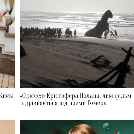
Києві
«Одіссея» Крістофера Нолана: чим фільм
відрізняється від поеми Гомера