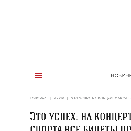
НОВИН
ГОЛОВНА
АРХІВ
ЭТО УСПЕХ: НА КОНЦЕРТ МАКСА 
Это успех: на концер
спорта все билеты п