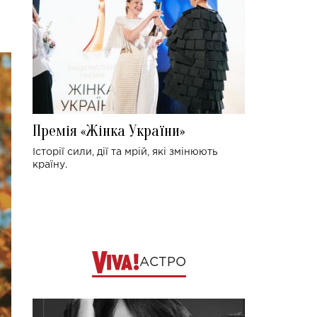
Премія «Жінка України»
Історії сили, дії та мрій, які змінюють
країну.
АСТРО