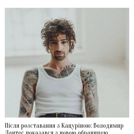
Після розставання з Кацуріною: Володимир
Дантес показався з новою обраницею