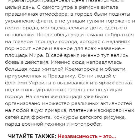
Краматорск праздновал День Независимости
целый день. С самого утра в регионе витала
праздничная атмосфера: в городе были подняты
украинские флаги, а по улицам гуляли горожане и
гости города, молодежь, семьи и дети, одетые в
вышиванки. После обеда люди начали собираться
на главной площади города, которая с недавних
пор носит новое и важное для всех название –
площадь Мира. В своё время именно тут велись
боевые действия. Именно сюда направлялась
большая хода жителей Краматорска и области,
приуроченная к Празднику. Сотни людей с
флагами Украины в вышиванках и в ярких венках
под мотивы украинских песен шли по улицам
города. На самой же площади уже было
организовано множество различных активностей
на любой вкус: ярмарка, плетение маскировочных
сетей для фронта, конкурсы детского рисунка,
парад военной техники и мотопробег.
ЧИТАЙТЕ ТАКЖЕ:
Независимость – это…