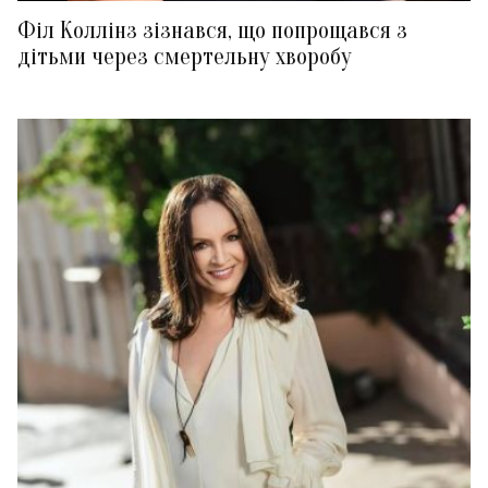
Філ Коллінз зізнався, що попрощався з
дітьми через смертельну хворобу