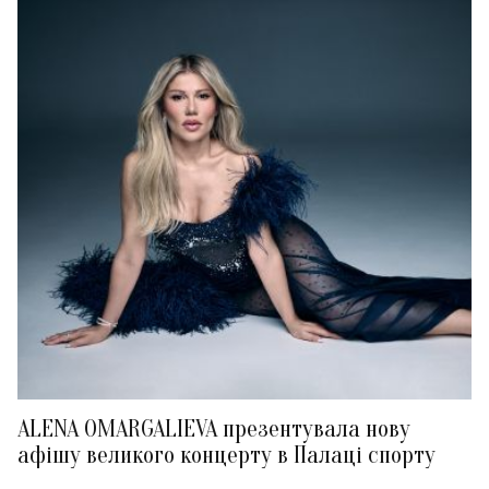
ALENA OMARGALIEVA презентувала нову
афішу великого концерту в Палаці спорту