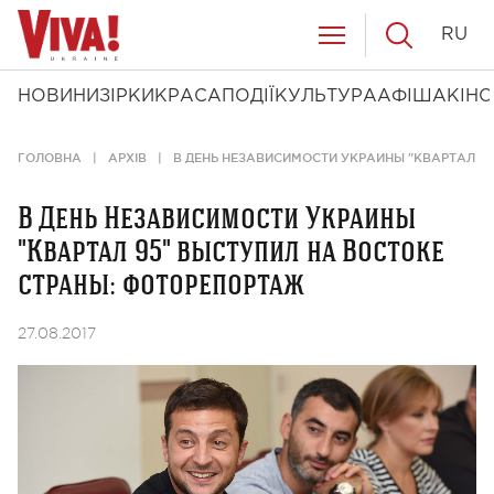
RU
НОВИНИ
ЗІРКИ
КРАСА
ПОДІЇ
КУЛЬТУРА
АФІША
КІНО
ГОЛОВНА
АРХІВ
В ДЕНЬ НЕЗАВИСИМОСТИ УКРАИНЫ "КВАРТАЛ 9
В День Независимости Украины
"Квартал 95" выступил на Востоке
страны: фоторепортаж
27.08.2017