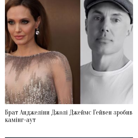
Брат Анджеліни Джолі Джеймс Гейвен зробив
камінг-аут