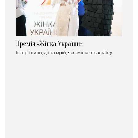
Премія «Жінка України»
Історії сили, дії та мрій, які змінюють країну.