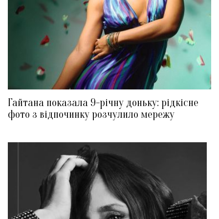
Гайтана показала 9-річну доньку: рідкісне
фото з відпочинку розчулило мережу