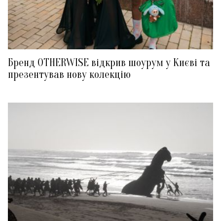
Бренд OTHERWISE відкрив шоурум у Києві та
презентував нову колекцію