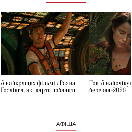
5 найкращих фільмів Раяна
Топ-5 найочіку
Ґослінга, які варто побачити
березня-2026
АФІША