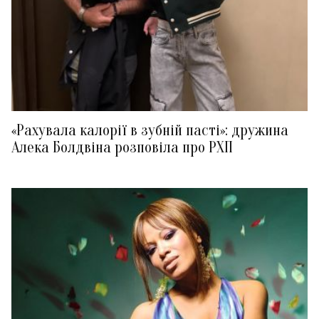
«Рахувала калорії в зубній пасті»: дружина
Алека Болдвіна розповіла про РХП