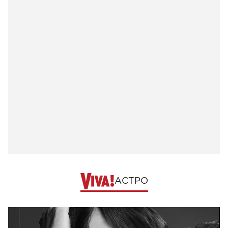
АСТРО