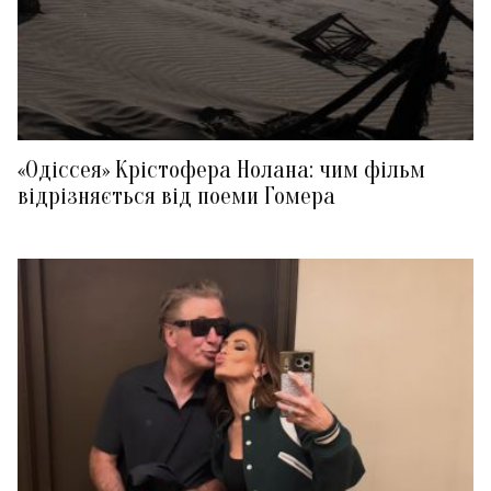
«Одіссея» Крістофера Нолана: чим фільм
відрізняється від поеми Гомера