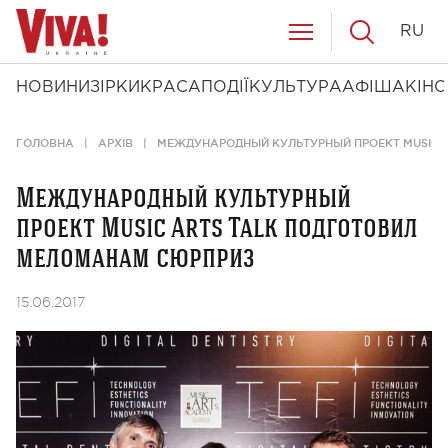
RU
НОВИНИ
ЗІРКИ
КРАСА
ПОДІЇ
КУЛЬТУРА
АФІША
КІНО
ГОЛОВНА
АРХІВ
МЕЖДУНАРОДНЫЙ КУЛЬТУРНЫЙ ПРОЕКТ MUSIC 
Международный культурный
проект Music Arts Talk подготовил
меломанам сюрприз
15.06.2017