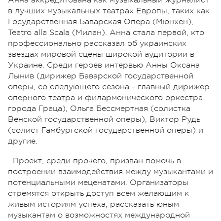
Анна аккредитована как музыкальный журналист
в лучших музыкальных театрах Европы, таких как
Государственная Баварская Опера (Мюнхен),
Teаtro alla Scala (Милан). Анна стала первой, кто
профессионально рассказал об украинских
звездах мировой сцены широкой аудитории в
Украине. Среди героев интервью Анны Оксана
Лынив (дирижер Баварской государственной
оперы, со следующего сезона - главный дирижер
оперного театра и филармонического оркестра
города Граца), Ольга Бессмертная (солистка
Венской государственной оперы), Виктор Рудь
(солист Гамбургской государственной оперы) и
другие.
Проект, среди прочего, призван помочь в
построении взаимодействия между музыкантами и
потенциальными меценатами. Организаторы
стремятся открыть доступ всем желающим к
живым историям успеха, рассказать юным
музыкантам о возможностях международной