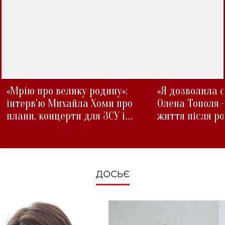
«Мрію про велику родину»:
«Я дозволила с
інтерв'ю Михайла Хоми про
Олена Тополя 
плани, концерти для ЗСУ і
життя після р
зміни під час війни
ДОСЬЄ