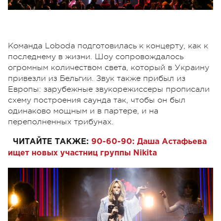
Команда Loboda подготовилась к концерту, как к
последнему в жизни. Шоу сопровождалось
огромным количеством света, который в Украину
привезли из Бельгии. Звук также прибыл из
Европы: зарубежные звукорежиссеры прописали
схему построения саунда так, чтобы он был
одинаково мощным и в партере, и на
переполненных трибунах.
ЧИТАЙТЕ ТАКЖЕ:
90-60-90: Даша Астафьева
ищет новых участниц группы Nikita