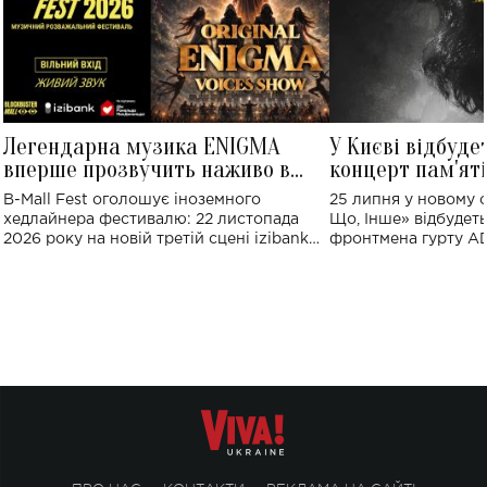
Легендарна музика ENIGMA
У Києві відбуде
вперше прозвучить наживо в
концерт пам'ят
Україні: де відбудеться концерт
Клименка: понад
B-Mall Fest оголошує іноземного
25 липня у новому o
виконають пісн
хедлайнера фестивалю: 22 листопада
Що, Інше» відбудеть
2026 року на новій третій сцені izibank
фронтмена гурту A
stage відбудеться українська прем'єра
Клименка. Це буде 
ENIGMA VOICES' ORIGINAL LIVE SHOW.
вечір, присвячений 
творчість стала си
справжньої любові д