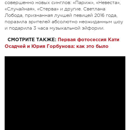
совершенно новых синглов: «Париж», «Невеста»,
«Случайная», «Стерва» и другие. Светлана
Лобода, признанная лучшей певицей 2016 года,
поразила зрителей абсолютно неожиданным шоу
и подарила 3 часа музыкальной эйфории.
СМОТРИТЕ ТАКЖЕ:
Первая фотосессия Кати
Осадчей и Юрия Горбунова: как это было