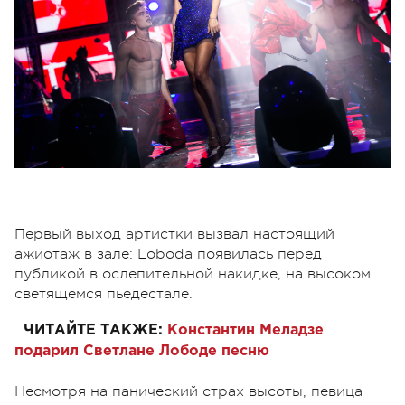
Первый выход артистки вызвал настоящий
ажиотаж в зале: Loboda появилась перед
публикой в ослепительной накидке, на высоком
светящемся пьедестале.
ЧИТАЙТЕ ТАКЖЕ:
Константин Меладзе
подарил Светлане Лободе песню
Несмотря на панический страх высоты, певица