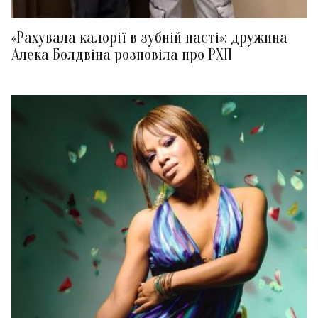
«Рахувала калорії в зубній пасті»: дружина
Алека Болдвіна розповіла про РХП