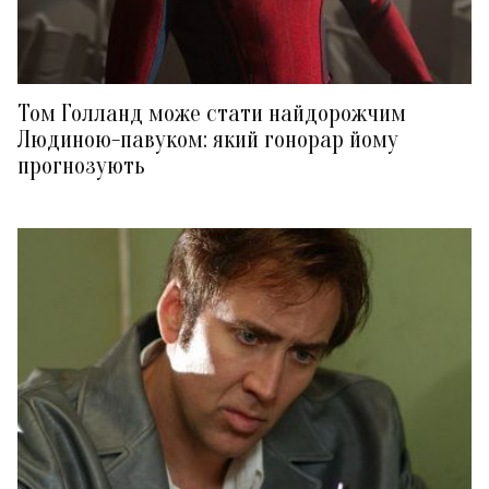
Том Голланд може стати найдорожчим
Людиною-павуком: який гонорар йому
прогнозують