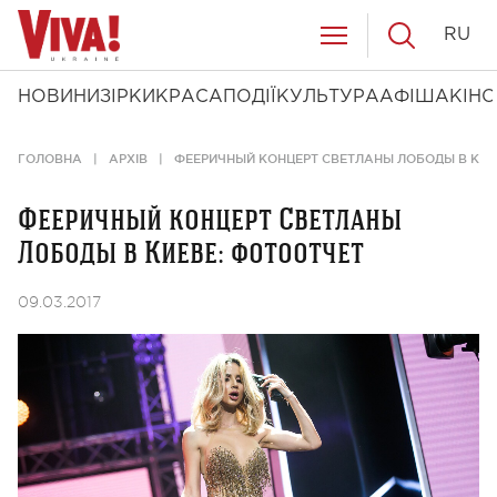
RU
НОВИНИ
ЗІРКИ
КРАСА
ПОДІЇ
КУЛЬТУРА
АФІША
КІНО
ГОЛОВНА
АРХІВ
ФЕЕРИЧНЫЙ КОНЦЕРТ СВЕТЛАНЫ ЛОБОДЫ В КИЕ
Фееричный концерт Светланы
Лободы в Киеве: фотоотчет
09.03.2017