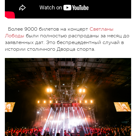
Более 9000 билетов на концерт
Светланы
Лободы
были полностью распроданы за месяц до
заявленных дат. Это беспрецедентный случай в
истории столичного Дворца спорта.