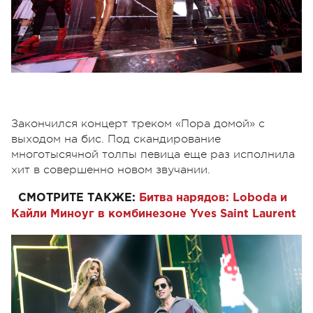
Закончился концерт треком «Пора домой» с
выходом на бис. Под скандирование
многотысячной толпы певица еще раз исполнила
хит в совершенно новом звучании.
СМОТРИТЕ ТАКЖЕ:
Битва нарядов: Loboda и
Кайли Миноуг в комбинезоне Yves Saint Laurent