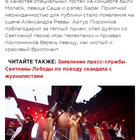
В качестве специальных гостей на концерте были
Monatik, певица Саша и рэпер Gadar. Приятной
неожиданностью для публики стало появление на
сцене Александра Реввы. Артур Пирожков
поблагодарил за теплый прием, спел дуэтом со
Светланой песню «Как Челентано» и призвал
поклонников беречь певицу, как чистый и
красивый бриллиант.
ЧИТАЙТЕ ТАКЖЕ:
Заявление пресс-службы
Светланы Лободы по поводу скандала с
журналистами