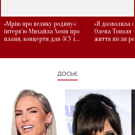
«Мрію про велику родину»:
«Я дозволила с
інтерв'ю Михайла Хоми про
Олена Тополя 
плани, концерти для ЗСУ і
життя після р
зміни під час війни
ДОСЬЄ