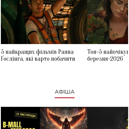
5 найкращих фільмів Раяна
Топ-5 найочіку
Ґослінга, які варто побачити
березня-2026
АФІША