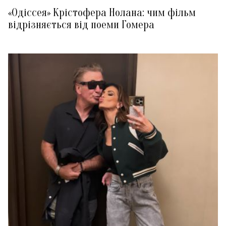
«Одіссея» Крістофера Нолана: чим фільм
відрізняється від поеми Гомера