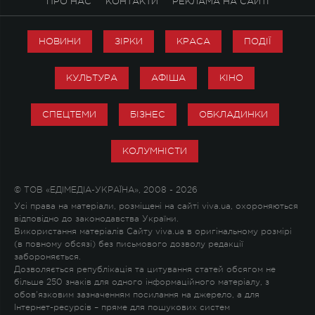
ПРО НАС
КОНТАКТИ
РЕКЛАМА НА САЙТІ
НОВИНИ
ЗІРКИ
КРАСА
ПОДІЇ
КУЛЬТУРА
АФІША
КІНО
СПЕЦТЕМИ
БІЗНЕС
ОБКЛАДИНКИ
КОЛУМНІСТИ
© ТОВ «ЕДІМЕДІА-УКРАЇНА», 2008 - 2026
Усі права на матеріали, розміщені на сайті viva.ua, охороняються
відповідно до законодавства України.
Використання матеріалів Сайту viva.ua в оригінальному розмірі
(в повному обсязі) без письмового дозволу редакції
забороняється.
Дозволяється републікація та цитування статей обсягом не
більше 250 знаків для одного інформаційного матеріалу, з
обов'язковим зазначенням посилання на джерело, а для
Інтернет-ресурсів – пряме для пошукових систем