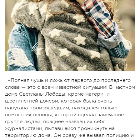
«Полная чушь и ложь от первого до последнего
слова
—
это о всем известной ситуации! В частном
доме Светланы Лободы, кроме матери и
шестилетней дочери, которая была очень
напугана произошедшим, находился только
помощник певицы, который сделал замечание
группе людей, позднее назвавших себя
журналистами, пытавшейся проникнуть на
территорию дома. Он сразу же вызвал полицию и