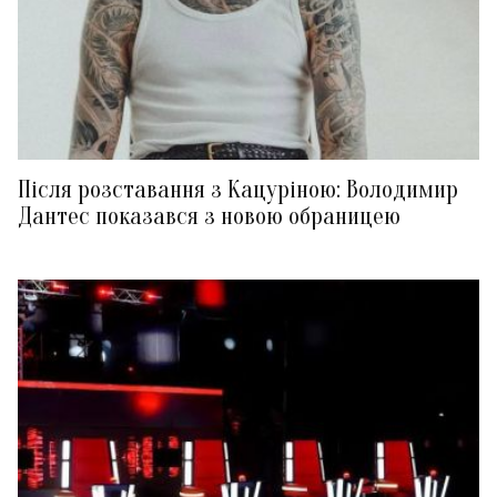
Після розставання з Кацуріною: Володимир
Дантес показався з новою обраницею