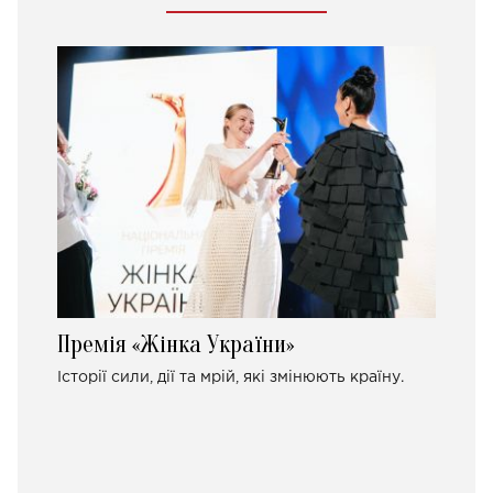
Премія «Жінка України»
Історії сили, дії та мрій, які змінюють країну.