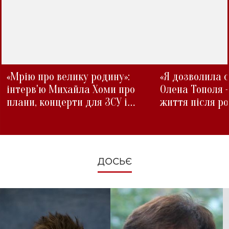
«Мрію про велику родину»:
«Я дозволила с
інтерв'ю Михайла Хоми про
Олена Тополя 
плани, концерти для ЗСУ і
життя після р
зміни під час війни
ДОСЬЄ