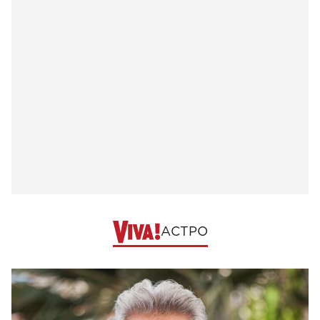
АСТРО