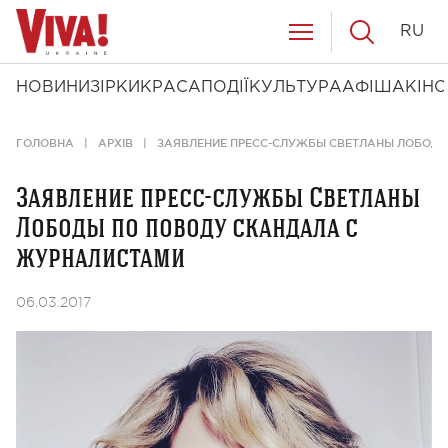
RU
НОВИНИ
ЗІРКИ
КРАСА
ПОДІЇ
КУЛЬТУРА
АФІША
КІНО
ГОЛОВНА
АРХІВ
ЗАЯВЛЕНИЕ ПРЕСС-СЛУЖБЫ СВЕТЛАНЫ ЛОБОДЫ
Заявление пресс-службы Светланы
Лободы по поводу скандала с
журналистами
06.03.2017