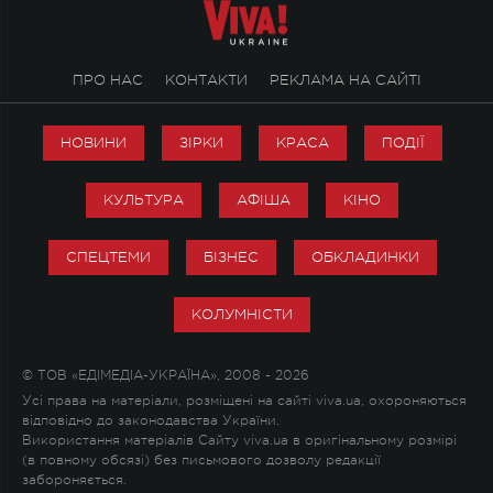
ПРО НАС
КОНТАКТИ
РЕКЛАМА НА САЙТІ
НОВИНИ
ЗІРКИ
КРАСА
ПОДІЇ
КУЛЬТУРА
АФІША
КІНО
СПЕЦТЕМИ
БІЗНЕС
ОБКЛАДИНКИ
КОЛУМНІСТИ
© ТОВ «ЕДІМЕДІА-УКРАЇНА», 2008 - 2026
Усі права на матеріали, розміщені на сайті viva.ua, охороняються
відповідно до законодавства України.
Використання матеріалів Сайту viva.ua в оригінальному розмірі
(в повному обсязі) без письмового дозволу редакції
забороняється.