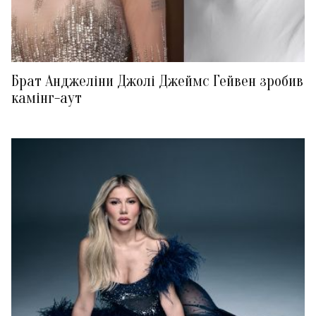
Брат Анджеліни Джолі Джеймс Гейвен зробив
камінг-аут