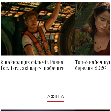
5 найкращих фільмів Раяна
Топ-5 найочіку
Ґослінга, які варто побачити
березня-2026
АФІША