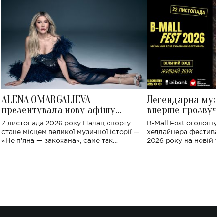
ALENA OMARGALIEVA
Легендарна му
презентувала нову афішу
вперше прозвуч
великого концерту в Палаці
Україні: де від
7 листопада 2026 року Палац спорту
B-Mall Fest оголош
спорту
стане місцем великої музичної історії —
хедлайнера фестива
«Не пʼяна — закохана», саме так
2026 року на новій т
символічно названо майбутній концерт
stage відбудеться у
ALENA OMARGALIEVA.
ENIGMA VOICES' OR