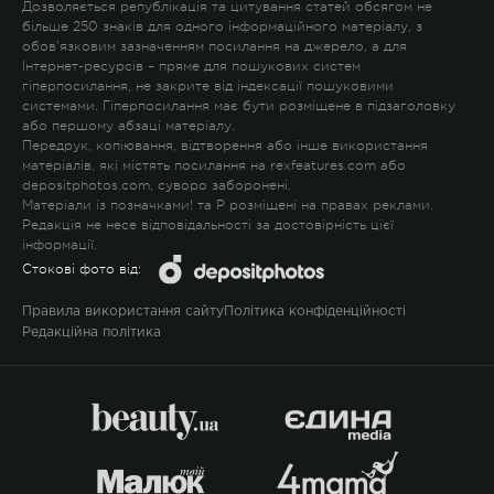
Дозволяється републікація та цитування статей обсягом не
більше 250 знаків для одного інформаційного матеріалу, з
обов'язковим зазначенням посилання на джерело, а для
Інтернет-ресурсів – пряме для пошукових систем
гіперпосилання, не закрите від індексації пошуковими
системами. Гіперпосилання має бути розміщене в підзаголовку
або першому абзаці матеріалу.
Передрук, копіювання, відтворення або інше використання
матеріалів, які містять посилання на rexfeatures.com або
depositphotos.com, суворо заборонені.
Матеріали із позначками
!
та
P
розміщені на правах реклами.
Редакція не несе відповідальності за достовірність цієї
інформації.
Стокові фото від:
Правила використання сайту
Політика конфіденційності
Редакційна політика