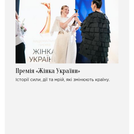
Премія «Жінка України»
Історії сили, дії та мрій, які змінюють країну.