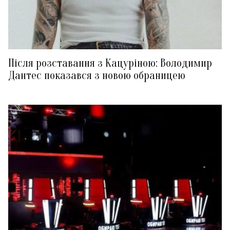
Після розставання з Кацуріною: Володимир
Дантес показався з новою обраницею