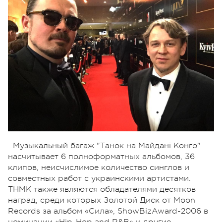
Музыкальный багаж "Танок на Майдані Конґо"
насчитывает 6 полноформатных альбомов, 36
клипов, неисчислимое количество синглов и
совместных работ с украинскими артистами.
ТНМК также являются обладателями десятков
наград, среди которых Золотой Диск от Moon
Records за альбом «Сила», ShowBizAward-2006 в