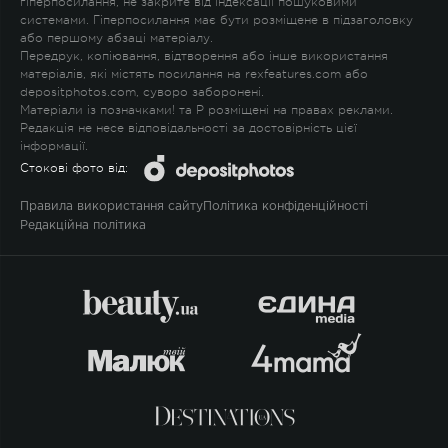
гіперпосилання, не закрите від індексації пошуковими
системами. Гіперпосилання має бути розміщене в підзаголовку
або першому абзаці матеріалу.
Передрук, копіювання, відтворення або інше використання
матеріалів, які містять посилання на rexfeatures.com або
depositphotos.com, суворо заборонені.
Матеріали із позначками
!
та
P
розміщені на правах реклами.
Редакція не несе відповідальності за достовірність цієї
інформації.
Стокові фото від:
Правила використання сайту
Політика конфіденційності
Редакційна політика