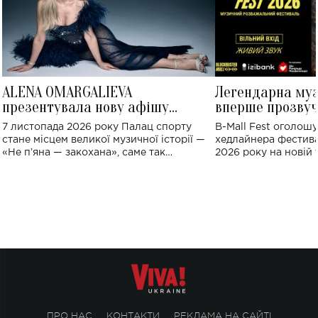
ALENA OMARGALIEVA
Легендарна му
презентувала нову афішу
вперше прозвуч
великого концерту в Палаці
Україні: де від
7 листопада 2026 року Палац спорту
B-Mall Fest оголош
спорту
стане місцем великої музичної історії —
хедлайнера фестива
«Не пʼяна — закохана», саме так
2026 року на новій т
символічно названо майбутній концерт
stage відбудеться у
ALENA OMARGALIEVA.
ENIGMA VOICES' OR
ПРО НАС
КОНТАКТИ
РЕКЛАМА НА САЙТІ