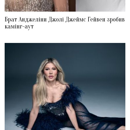
Брат Анджеліни Джолі Джеймс Гейвен зробив
камінг-аут