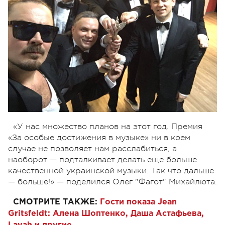
«У нас множество планов на этот год. Премия
«За особые достижения в музыке» ни в коем
случае не позволяет нам расслабиться, а
наоборот
—
подталкивает делать еще больше
качественной украинской музыки. Так что дальше
—
больше!»
—
поделился Олег "Фагот" Михайлюта.
СМОТРИТЕ ТАКЖЕ:
Гости показа Jean
Gritsfeldt: Алена Шоптенко, Даша Астафьева,