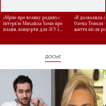
«Мрію про велику родину»:
«Я дозволила с
інтерв'ю Михайла Хоми про
Олена Тополя 
плани, концерти для ЗСУ і
життя після р
зміни під час війни
ДОСЬЄ