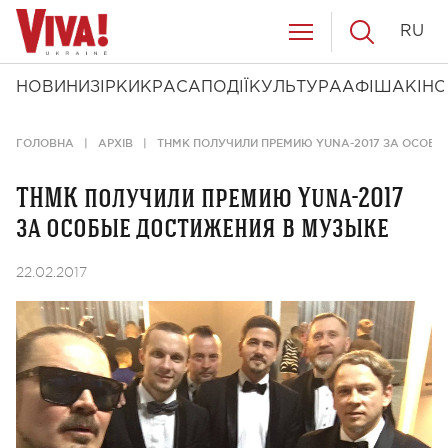
RU
НОВИНИ
ЗІРКИ
КРАСА
ПОДІЇ
КУЛЬТУРА
АФІША
КІНО
ГОЛОВНА
АРХІВ
ТНМК ПОЛУЧИЛИ ПРЕМИЮ YUNA-2017 ЗА ОСОБЫ
ТНМК получили премию Yuna-2017
за особые достижения в музыке
22.02.2017