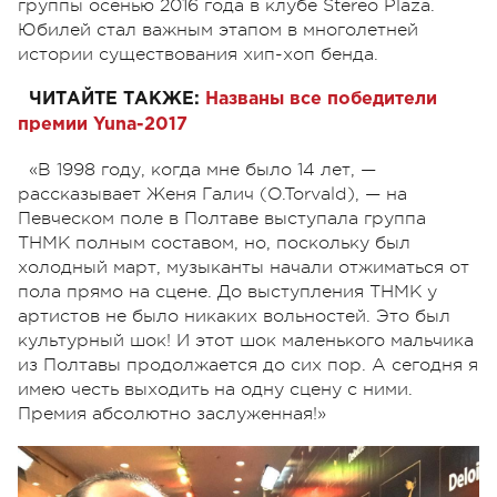
группы осенью 2016 года в клубе Stereo Plaza.
Юбилей стал важным этапом в многолетней
истории существования хип-хоп бенда.
ЧИТАЙТЕ ТАКЖЕ:
Названы все победители
премии Yuna-2017
«В 1998 году, когда мне было 14 лет,
—
рассказывает Женя Галич (O.Torvald),
—
на
Пeвчeском полe в Полтаве выступала группа
ТНМК полным составом, но, поскольку был
холодный март, музыканты начали отжиматься от
пола прямо на сцене. До выступления ТНМК у
артистов не было никаких вольностей. Это был
культурный шок! И этот шок маленького мальчика
из Полтавы продолжается до сих пор. А сегодня я
имею честь выходить на одну сцену с ними.
Премия абсолютно заслуженная!»