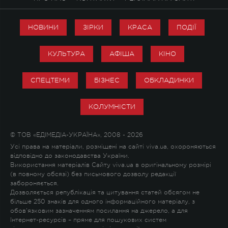
НОВИНИ
ЗІРКИ
КРАСА
ПОДІЇ
КУЛЬТУРА
АФІША
КІНО
СПЕЦТЕМИ
БІЗНЕС
ОБКЛАДИНКИ
КОЛУМНІСТИ
© ТОВ «ЕДІМЕДІА-УКРАЇНА», 2008 - 2026
Усі права на матеріали, розміщені на сайті viva.ua, охороняються
відповідно до законодавства України.
Використання матеріалів Сайту viva.ua в оригінальному розмірі
(в повному обсязі) без письмового дозволу редакції
забороняється.
Дозволяється републікація та цитування статей обсягом не
більше 250 знаків для одного інформаційного матеріалу, з
обов'язковим зазначенням посилання на джерело, а для
Інтернет-ресурсів – пряме для пошукових систем