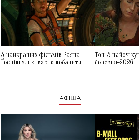
5 найкращих фільмів Раяна
Топ-5 найочіку
Ґослінга, які варто побачити
березня-2026
АФІША