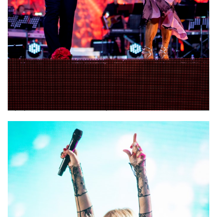
Злата Огневич и Янис Стибелис
Фестиваль в этом году длится 4 дня. Первые три
концерта уже позади – предлагаем вам фотоотчет
с них. А финальный гала-концерт с участием
Максима Галкина, Сосо Павлиашвили, Владимира
Винокура, Лолиты, Александра Буйнова и других
звезд состоится сегодня. Увидеть его можно в
эфире телеканала «Интер» в 20:30.