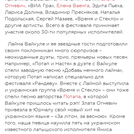
Огневич
, «ВИА Гра»,
Елена Ваенга
, Эдита Пьеха,
Лариса Долина, Владимир Пресняков, Наталья
Подольская, Сергей Мазаев, «Время и Стекло» и
другие артисты. Всего в фестивале принимает
участие около 30-ти популярных исполнителей.
Лайма Вайкуле и ее звездные гости подготовили
своим поклонникам много сюрпризов –
неожиданные дуэты, трио, премьеры новых песен.
Например, «Потап и Настя» в дуэте с Вайкуле
спели заводную песню «Добавь немного лайма»,
которую Потап написал специально для
фестиваля «Рандеву». Вместе с Лаймой выступила
и украинская группа «Время и Стекло» – они тоже
спели песню авторства
Потапа
, в которой
Вайкуле пришлось читать рэп! Злата Огневич
привезла в Юрмалу свой новый хит на
украинском языке – «За літом, за весною». Кроме
того, наша певица научила петь на украинском
известного латышского исполнителя Яниса