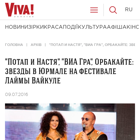
RU
НОВИНИ
ЗІРКИ
КРАСА
ПОДІЇ
КУЛЬТУРА
АФІША
КІНО
ГОЛОВНА
АРХІВ
"ПОТАП И НАСТЯ", "ВИА ГРА", ОРБАКАЙТЕ: ЗВ
"Потап и Настя", "ВИА Гра", Орбакайте:
звезды в Юрмале на фестивале
Лаймы Вайкуле
09.07.2016