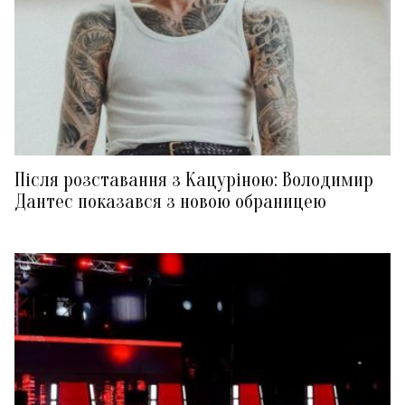
Після розставання з Кацуріною: Володимир
Дантес показався з новою обраницею