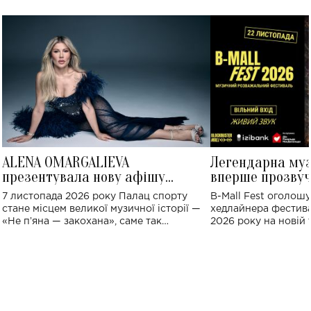
ALENA OMARGALIEVA
Легендарна му
презентувала нову афішу
вперше прозвуч
великого концерту в Палаці
Україні: де від
7 листопада 2026 року Палац спорту
B-Mall Fest оголош
спорту
стане місцем великої музичної історії —
хедлайнера фестива
«Не пʼяна — закохана», саме так
2026 року на новій т
символічно названо майбутній концерт
stage відбудеться у
ALENA OMARGALIEVA.
ENIGMA VOICES' OR