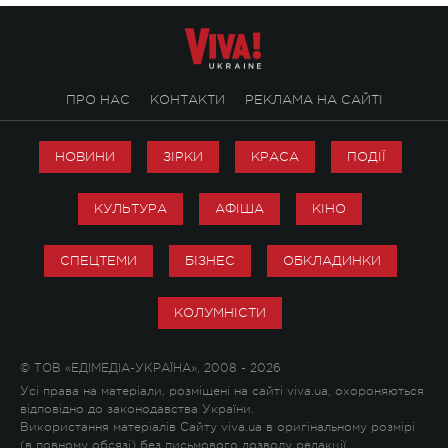
ПРО НАС
КОНТАКТИ
РЕКЛАМА НА САЙТІ
НОВИНИ
ЗІРКИ
КРАСА
ПОДІЇ
КУЛЬТУРА
АФІША
КІНО
СПЕЦТЕМИ
БІЗНЕС
ОБКЛАДИНКИ
КОЛУМНІСТИ
© ТОВ «ЕДІМЕДІА-УКРАЇНА», 2008 - 2026
Усі права на матеріали, розміщені на сайті viva.ua, охороняються
відповідно до законодавства України.
Використання матеріалів Сайту viva.ua в оригінальному розмірі
(в повному обсязі) без письмового дозволу редакції