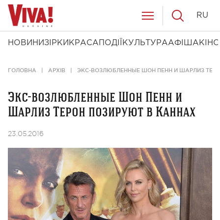
RU
НОВИНИ
ЗІРКИ
КРАСА
ПОДІЇ
КУЛЬТУРА
АФІША
КІНО
ГОЛОВНА
АРХІВ
ЭКС-ВОЗЛЮБЛЕННЫЕ ШОН ПЕНН И ШАРЛИЗ ТЕР
Экс-возлюбленные Шон Пенн и
Шарлиз Терон позируют в Каннах
23.05.2016