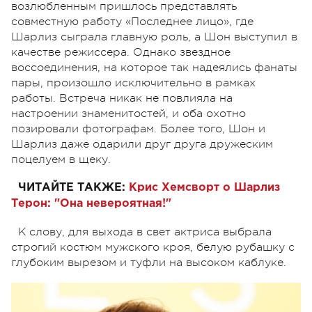
возлюбленным пришлось представлять
совместную работу «Последнее лицо», где
Шарлиз сыграла главную роль, а Шон выступил в
качестве режиссера. Однако звездное
воссоединения, на которое так надеялись фанаты
пары, произошло исключительно в рамках
работы. Встреча никак не повлияла на
настроении знаменитостей, и оба охотно
позировали фотографам. Более того, Шон и
Шарлиз даже одарили друг друга дружеским
поцелуем в щеку.
ЧИТАЙТЕ ТАКЖЕ:
Крис Хемсворт о Шарлиз
Терон: "Она невероятная!"
К слову, для выхода в свет актриса выбрала
строгий костюм мужского кроя, белую рубашку с
глубоким вырезом и туфли на высоком каблуке.