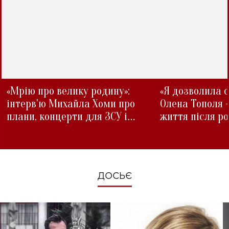
«Мрію про велику родину»:
«Я дозволила с
інтерв'ю Михайла Хоми про
Олена Тополя 
плани, концерти для ЗСУ і
життя після р
зміни під час війни
ДОСЬЄ