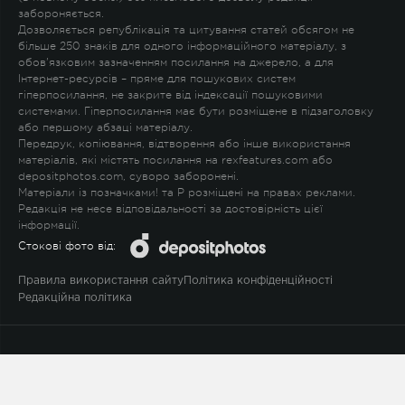
забороняється.
Дозволяється републікація та цитування статей обсягом не
більше 250 знаків для одного інформаційного матеріалу, з
обов'язковим зазначенням посилання на джерело, а для
Інтернет-ресурсів – пряме для пошукових систем
гіперпосилання, не закрите від індексації пошуковими
системами. Гіперпосилання має бути розміщене в підзаголовку
або першому абзаці матеріалу.
Передрук, копіювання, відтворення або інше використання
матеріалів, які містять посилання на rexfeatures.com або
depositphotos.com, суворо заборонені.
Матеріали із позначками
!
та
P
розміщені на правах реклами.
Редакція не несе відповідальності за достовірність цієї
інформації.
Стокові фото від:
Правила використання сайту
Політика конфіденційності
Редакційна політика