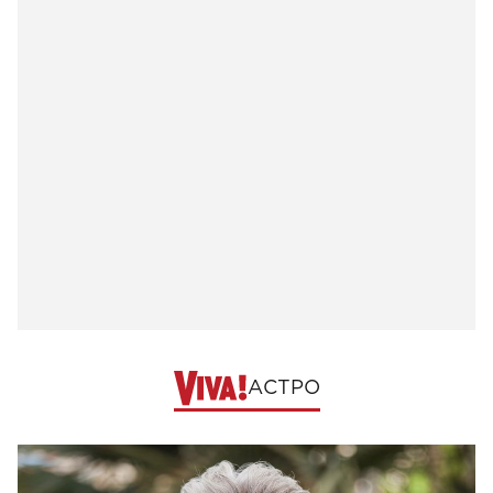
АСТРО