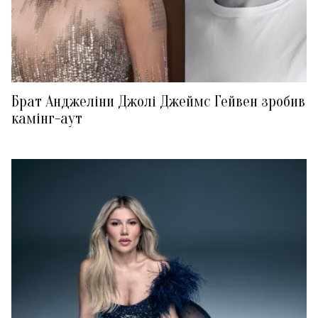
Брат Анджеліни Джолі Джеймс Гейвен зробив
камінг-аут