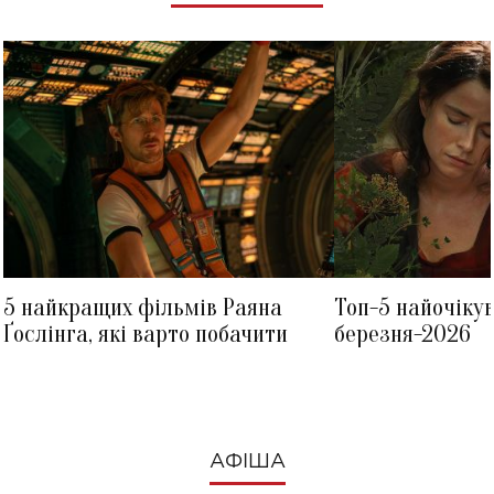
5 найкращих фільмів Раяна
Топ-5 найочіку
Ґослінга, які варто побачити
березня-2026
АФІША