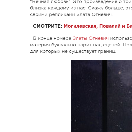
"Вечная любовь". Это произведение о той
близка каждому из нас. Скажу больше, это
своими репликами Злата Огневич.
СМОТРИТЕ:
Могилевская, Повалий и Б
В конце номера
Златы Огневич
использо
материя буквально парит над сценой. По
для которых не существует границ.