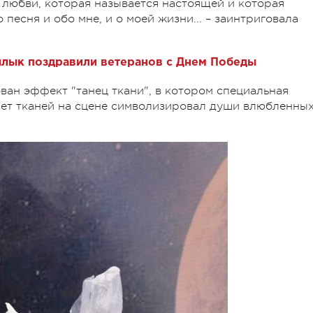
 любви, которая называется настоящей и которая
 песня и обо мне, и о моей жизни... – заинтриговала
илык поздравили ветеранов с Днем Победы
ван эффект "танец ткани", в котором специальная
лет тканей на сцене символизировал души влюбленных