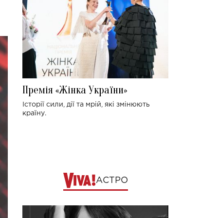
Премія «Жінка України»
Історії сили, дії та мрій, які змінюють
країну.
АСТРО