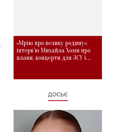
«Мрію про велику родину»:
,
інтерв'ю Михайла Хоми про
плани, концерти для ЗСУ і
зміни під час війни
ДОСЬЄ