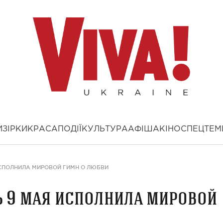
И
ЗІРКИ
КРАСА
ПОДІЇ
КУЛЬТУРА
АФІША
КІНО
СПЕЦТЕМ
ИСПОЛНИЛА МИРОВОЙ ГИМН О ЛЮБВИ
ть 9 мая исполнила мировой