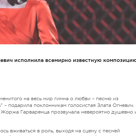
невич исполнила всемирно известную композици
менитого на весь мир гимна о любви – песню из
" – подарила поклонникам голосистая Злата Огневич.
 Жоржа Гарваренца прозвучала невероятно душевно 
ось вживаться в роль, выходя на сцену с песней