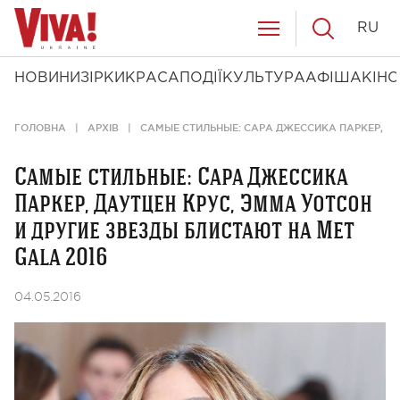
RU
НОВИНИ
ЗІРКИ
КРАСА
ПОДІЇ
КУЛЬТУРА
АФІША
КІНО
ГОЛОВНА
АРХІВ
САМЫЕ СТИЛЬНЫЕ: САРА ДЖЕССИКА ПАРКЕР, ДА
Самые стильные: Сара Джессика
Паркер, Даутцен Крус, Эмма Уотсон
и другие звезды блистают на Met
Gala 2016
04.05.2016