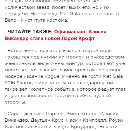
взгляды миллионов зрителей не только
количеством звезд, посетивших его, но и их
нарядами. Не зря ведь Met Gala также называют
Балом Института костюма.
ЧИТАЙТЕ ТАКЖЕ:
Официально: Алисия
Викандер стала новой Ларой Крофт
Естественно, все что связано с миром моды,
находится под чутким контролем и руководством
женщины-легенды Анны Винтур, которая вот уже
много лет возглавляет самое престижное в мире
модное издание Vogue. Именно ее гости Met Gala
2016 благодарили за то, что она подарила им
такое великолепное событие, которое радует глаз
и дает возможность проявить себя с лучшей
стороны.
Сара Джессика Паркер, Эмма Уотсон, Алисия
Викандер, Даутцен Крус, Наоми Кэмпбелл, Роузи
Хантингтон-Уайтли, Синди Кроуфорд...Все эти