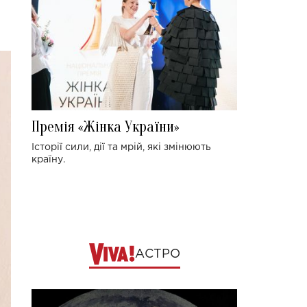
Премія «Жінка України»
Історії сили, дії та мрій, які змінюють
країну.
АСТРО