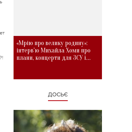
ь
ет
«Мрію про велику родину»:
інтерв'ю Михайла Хоми про
плани, концерти для ЗСУ і
?!
зміни під час війни
ДОСЬЄ