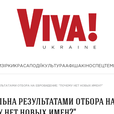
И
ЗІРКИ
КРАСА
ПОДІЇ
КУЛЬТУРА
АФІША
КІНО
СПЕЦТЕМ
ЛЬТАТАМИ ОТБОРА НА ЕВРОВИДЕНИЕ: "ПОЧЕМУ НЕТ НОВЫХ ИМЕН?"
ьна результатами отбора н
у нет новых имен?"