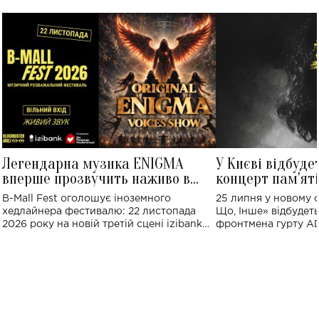
Легендарна музика ENIGMA
У Києві відбуде
вперше прозвучить наживо в
концерт пам'ят
Україні: де відбудеться концерт
Клименка: понад
B-Mall Fest оголошує іноземного
25 липня у новому o
виконають пісн
хедлайнера фестивалю: 22 листопада
Що, Інше» відбудеть
2026 року на новій третій сцені izibank
фронтмена гурту A
stage відбудеться українська прем'єра
Клименка. Це буде 
ENIGMA VOICES' ORIGINAL LIVE SHOW.
вечір, присвячений 
творчість стала си
справжньої любові д