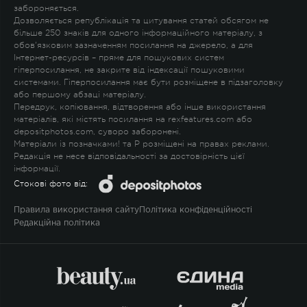
забороняється.
Дозволяється републікація та цитування статей обсягом не
більше 250 знаків для одного інформаційного матеріалу, з
обов'язковим зазначенням посилання на джерело, а для
Інтернет-ресурсів – пряме для пошукових систем
гіперпосилання, не закрите від індексації пошуковими
системами. Гіперпосилання має бути розміщене в підзаголовку
або першому абзаці матеріалу.
Передрук, копіювання, відтворення або інше використання
матеріалів, які містять посилання на rexfeatures.com або
depositphotos.com, суворо заборонені.
Матеріали із позначками
!
та
P
розміщені на правах реклами.
Редакція не несе відповідальності за достовірність цієї
інформації.
Стокові фото від:
Правила використання сайту
Політика конфіденційності
Редакційна політика