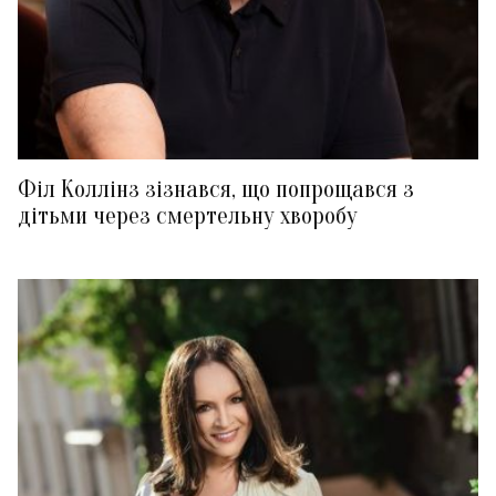
Філ Коллінз зізнався, що попрощався з
дітьми через смертельну хворобу