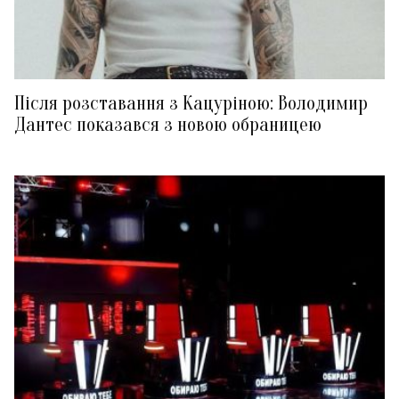
Після розставання з Кацуріною: Володимир
Дантес показався з новою обраницею