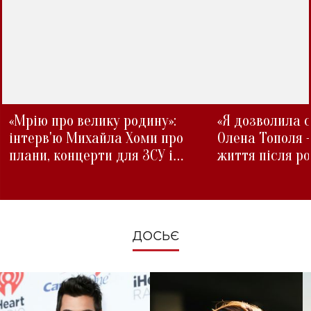
«Мрію про велику родину»:
«Я дозволила с
інтерв'ю Михайла Хоми про
Олена Тополя 
плани, концерти для ЗСУ і
життя після р
зміни під час війни
ДОСЬЄ