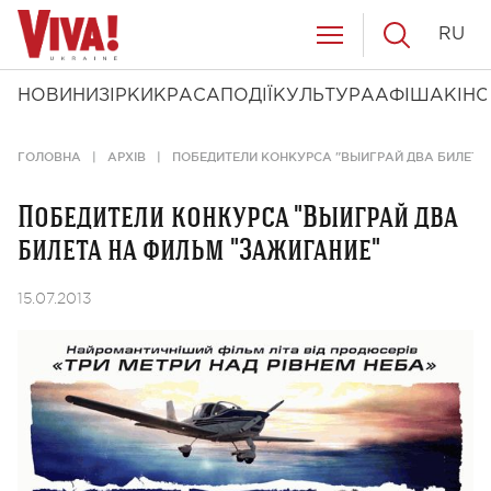
RU
НОВИНИ
ЗІРКИ
КРАСА
ПОДІЇ
КУЛЬТУРА
АФІША
КІНО
ГОЛОВНА
АРХІВ
ПОБЕДИТЕЛИ КОНКУРСА "ВЫИГРАЙ ДВА БИЛЕТА
Победители конкурса "Выиграй два
билета на фильм "Зажигание"
15.07.2013