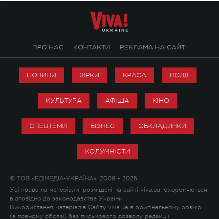
ПРО НАС
КОНТАКТИ
РЕКЛАМА НА САЙТІ
НОВИНИ
ЗІРКИ
КРАСА
ПОДІЇ
КУЛЬТУРА
АФІША
КІНО
СПЕЦТЕМИ
БІЗНЕС
ОБКЛАДИНКИ
КОЛУМНІСТИ
© ТОВ «ЕДІМЕДІА-УКРАЇНА», 2008 - 2026
Усі права на матеріали, розміщені на сайті viva.ua, охороняються
відповідно до законодавства України.
Використання матеріалів Сайту viva.ua в оригінальному розмірі
(в повному обсязі) без письмового дозволу редакції