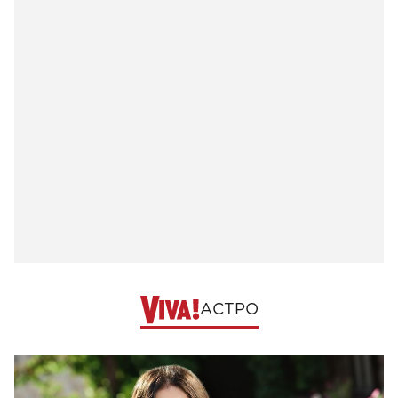
АСТРО