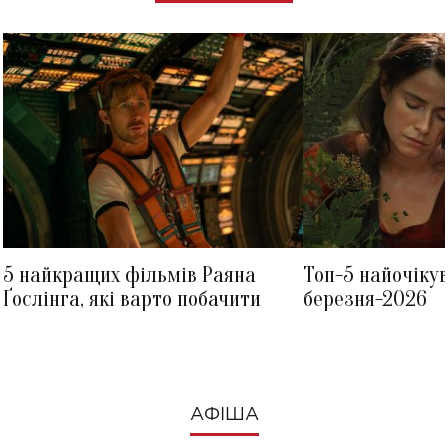
5 найкращих фільмів Раяна
Топ-5 найочіку
Ґослінга, які варто побачити
березня-2026
АФІША