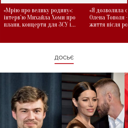
«Мрію про велику родину»:
«Я дозволила с
інтерв'ю Михайла Хоми про
Олена Тополя 
плани, концерти для ЗСУ і
життя після р
зміни під час війни
ДОСЬЄ