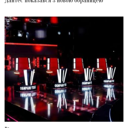
Дантес показався з новою обраницею