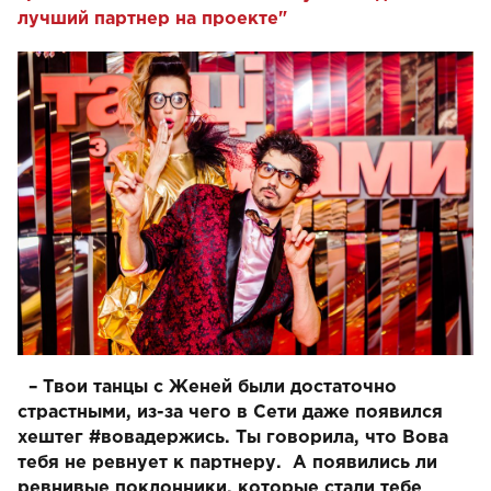
лучший партнер на проекте"
– Твои танцы с Женей были достаточно
страстными, из-за чего в Сети даже появился
хештег #вовадержись. Ты говорила, что Вова
тебя не ревнует к партнеру. А появились ли
ревнивые поклонники, которые стали тебе