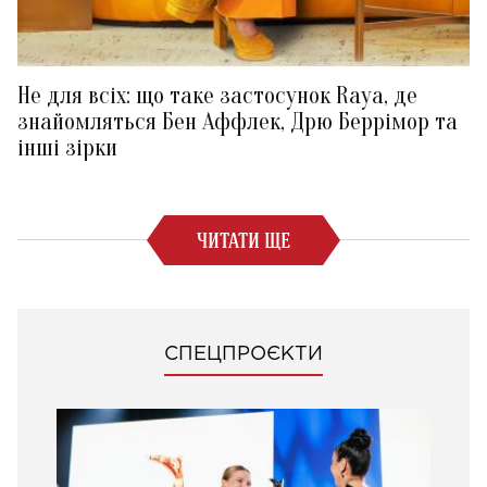
Не для всіх: що таке застосунок Raya, де
знайомляться Бен Аффлек, Дрю Беррімор та
інші зірки
ЧИТАТИ ЩЕ
СПЕЦПРОЄКТИ