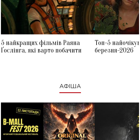
5 найкращих фільмів Раяна
Топ-5 найочіку
Ґослінга, які варто побачити
березня-2026
АФІША