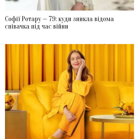
Софії Ротару — 79: куди зникла відома
співачка під час війни