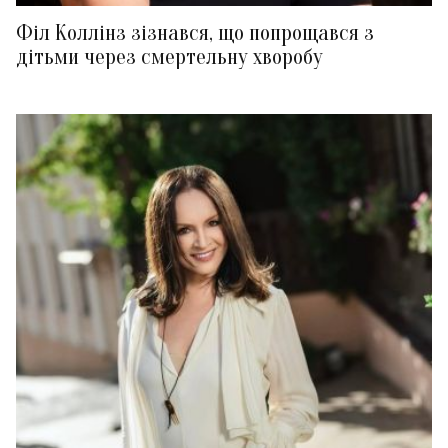
Філ Коллінз зізнався, що попрощався з
дітьми через смертельну хворобу