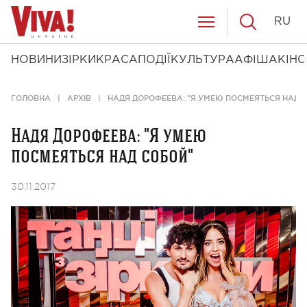
RU
НОВИНИ
ЗІРКИ
КРАСА
ПОДІЇ
КУЛЬТУРА
АФІША
КІНО
ГОЛОВНА
АРХІВ
НАДЯ ДОРОФЕЕВА: "Я УМЕЮ ПОСМЕЯТЬСЯ НАД 
Надя Дорофеева: "Я умею
посмеяться над собой"
30.11.2017