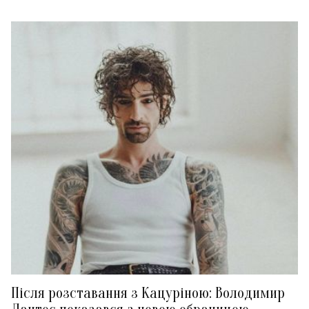
Після розставання з Кацуріною: Володимир