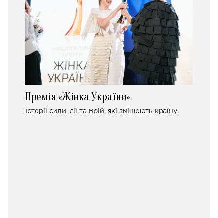
Премія «Жінка України»
Історії сили, дії та мрій, які змінюють країну.