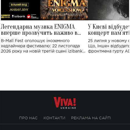
Легендарна музика ENIGMA
У Києві відбуде
вперше прозвучить наживо в
концерт пам'ят
Україні: де відбудеться концерт
Клименка: понад
B-Mall Fest оголошує іноземного
25 липня у новому o
виконають пісн
хедлайнера фестивалю: 22 листопада
Що, Інше» відбудеть
2026 року на новій третій сцені izibank
фронтмена гурту A
stage відбудеться українська прем'єра
Клименка. Це буде 
ENIGMA VOICES' ORIGINAL LIVE SHOW.
вечір, присвячений 
творчість стала си
справжньої любові д
ПРО НАС
КОНТАКТИ
РЕКЛАМА НА САЙТІ