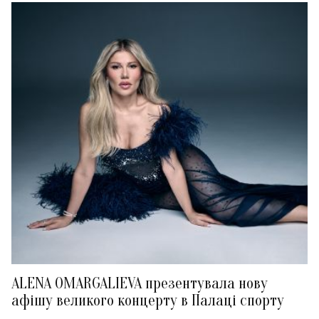
ALENA OMARGALIEVA презентувала нову
афішу великого концерту в Палаці спорту