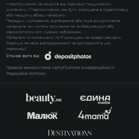
гіперпосилання, не закрите від індексації пошуковими
системами. Гіперпосилання має бути розміщене в підзаголовку
або першому абзаці матеріалу.
Передрук, копіювання, відтворення або інше використання
матеріалів, які містять посилання на rexfeatures.com або
depositphotos.com, суворо заборонені.
Матеріали із позначками
!
та
P
розміщені на правах реклами.
Редакція не несе відповідальності за достовірність цієї
інформації.
Стокові фото від:
Правила використання сайту
Політика конфіденційності
Редакційна політика