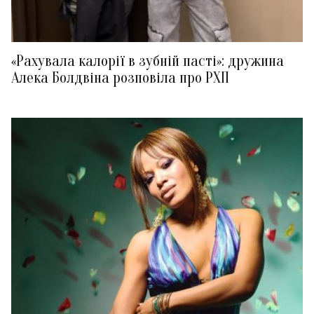
«Рахувала калорії в зубній пасті»: дружина
Алека Болдвіна розповіла про РХП