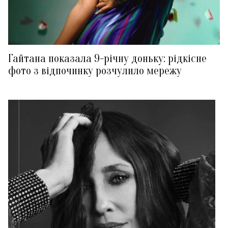
Гайтана показала 9-річну доньку: рідкісне
фото з відпочинку розчулило мережу