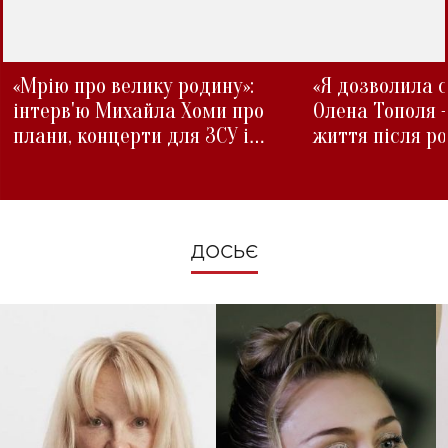
«Мрію про велику родину»:
«Я дозволила с
інтерв'ю Михайла Хоми про
Олена Тополя 
плани, концерти для ЗСУ і
життя після р
зміни під час війни
ДОСЬЄ