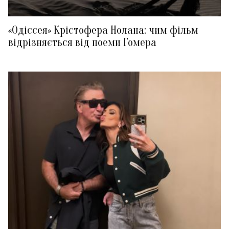
«Одіссея» Крістофера Нолана: чим фільм
відрізняється від поеми Гомера