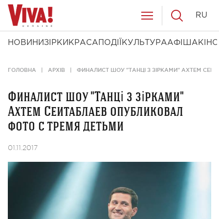
RU
НОВИНИ
ЗІРКИ
КРАСА
ПОДІЇ
КУЛЬТУРА
АФІША
КІНО
ГОЛОВНА
АРХІВ
ФИНАЛИСТ ШОУ "ТАНЦІ З ЗІРКАМИ" АХТЕМ СЕИ
Финалист шоу "Танці з зірками"
Ахтем Сеитаблаев опубликовал
фото с тремя детьми
01.11.2017