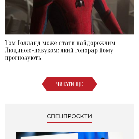
Том Голланд може стати найдорожчим
Людиною-павуком: який гонорар йому
прогнозують
ЧИТАТИ ЩЕ
СПЕЦПРОЄКТИ