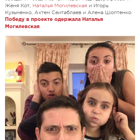
Женя Кот,
Наталья Могилевская
и Игорь
Кузьменко, Ахтем Сеитаблаев и Алена Шоптенко.
Победу в проекте одержала Наталья
.
Могилевская