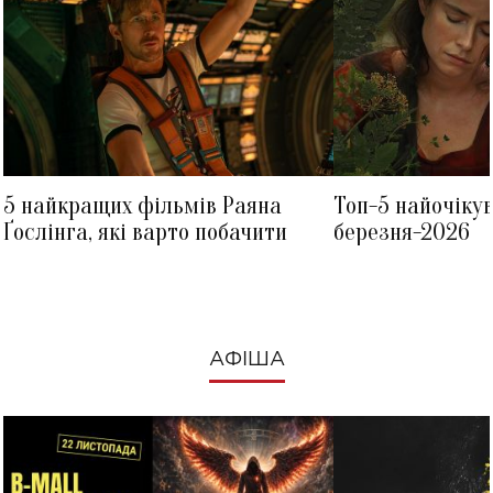
5 найкращих фільмів Раяна
Топ-5 найочіку
Ґослінга, які варто побачити
березня-2026
АФІША