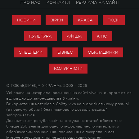
ПРО НАС
КОНТАКТИ
РЕКЛАМА НА САЙТІ
НОВИНИ
ЗІРКИ
КРАСА
ПОДІЇ
КУЛЬТУРА
АФІША
КІНО
СПЕЦТЕМИ
БІЗНЕС
ОБКЛАДИНКИ
КОЛУМНІСТИ
© ТОВ «ЕДІМЕДІА-УКРАЇНА», 2008 - 2026
Усі права на матеріали, розміщені на сайті viva.ua, охороняються
відповідно до законодавства України.
Використання матеріалів Сайту viva.ua в оригінальному розмірі
(в повному обсязі) без письмового дозволу редакції
забороняється.
Дозволяється републікація та цитування статей обсягом не
більше 250 знаків для одного інформаційного матеріалу, з
обов'язковим зазначенням посилання на джерело, а для
Інтернет-ресурсів – пряме для пошукових систем