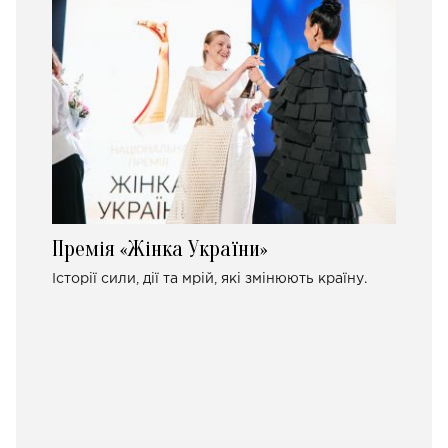
Премія «Жінка України»
Історії сили, дії та мрій, які змінюють країну.