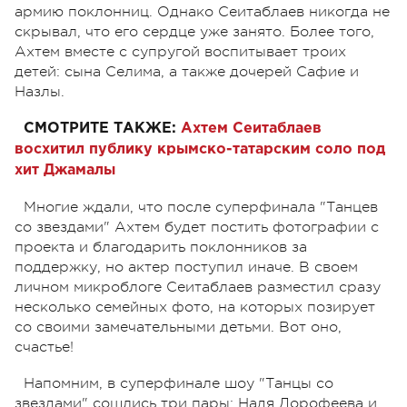
армию поклонниц. Однако Сеитаблаев никогда не
скрывал, что его сердце уже занято. Более того,
Ахтем вместе с супругой воспитывает троих
детей: сына Селима, а также дочерей Сафие и
Назлы.
СМОТРИТЕ ТАКЖЕ:
Ахтем Сеитаблаев
восхитил публику крымско-татарским соло под
хит
Джамалы
Многие ждали, что после суперфинала "Танцев
со звездами" Ахтем будет постить фотографии с
проекта и благодарить поклонников за
поддержку, но актер поступил иначе. В своем
личном микроблоге Сеитаблаев разместил сразу
несколько семейных фото, на которых позирует
со своими замечательными детьми. Вот оно,
счастье!
Н
апомним, в суперфинале шоу "Танцы со
звездами" сошлись три пары: Надя Дорофеева и