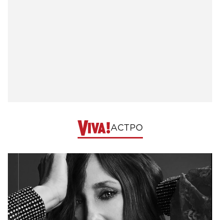
АСТРО