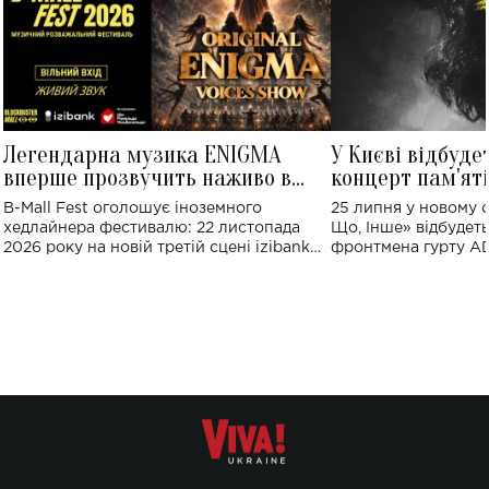
Легендарна музика ENIGMA
У Києві відбуде
вперше прозвучить наживо в
концерт пам'ят
Україні: де відбудеться концерт
Клименка: понад
B-Mall Fest оголошує іноземного
25 липня у новому o
виконають пісн
хедлайнера фестивалю: 22 листопада
Що, Інше» відбудеть
2026 року на новій третій сцені izibank
фронтмена гурту A
stage відбудеться українська прем'єра
Клименка. Це буде 
ENIGMA VOICES' ORIGINAL LIVE SHOW.
вечір, присвячений 
творчість стала си
справжньої любові д