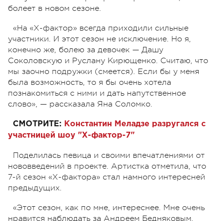
болеет в новом сезоне.
«На «Х-фактор» всегда приходили сильные
участники. И этот сезон не исключение. Но я,
конечно же, болею за девочек — Дашу
Соколовскую и Руслану Кирющенко. Считаю, что
мы заочно подружки (смеется). Если бы у меня
была возможность, то я бы очень хотела
познакомиться с ними и дать напутственное
слово», — рассказала Яна Соломко.
СМОТРИТЕ:
Константин Меладзе разругался с
участницей шоу "Х-фактор-7"
Поделилась певица и своими впечатлениями от
нововведений в проекте. Артистка отметила, что
7-й сезон «Х-фактора» стал намного интересней
предыдущих.
«Этот сезон, как по мне, интереснее. Мне очень
нравится наблюдать за Андреем Бедняковым.