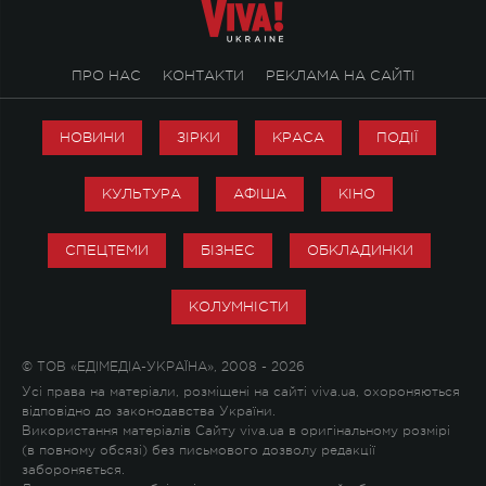
ПРО НАС
КОНТАКТИ
РЕКЛАМА НА САЙТІ
НОВИНИ
ЗІРКИ
КРАСА
ПОДІЇ
КУЛЬТУРА
АФІША
КІНО
СПЕЦТЕМИ
БІЗНЕС
ОБКЛАДИНКИ
КОЛУМНІСТИ
© ТОВ «ЕДІМЕДІА-УКРАЇНА», 2008 - 2026
Усі права на матеріали, розміщені на сайті viva.ua, охороняються
відповідно до законодавства України.
Використання матеріалів Сайту viva.ua в оригінальному розмірі
(в повному обсязі) без письмового дозволу редакції
забороняється.