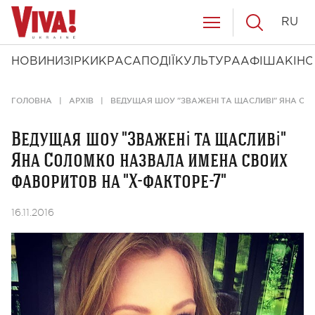
RU
НОВИНИ
ЗІРКИ
КРАСА
ПОДІЇ
КУЛЬТУРА
АФІША
КІНО
ГОЛОВНА
АРХІВ
ВЕДУЩАЯ ШОУ "ЗВАЖЕНІ ТА ЩАСЛИВІ" ЯНА СО
Ведущая шоу "Зважені та щасливі"
Яна Соломко назвала имена своих
фаворитов на "Х-факторе-7"
16.11.2016