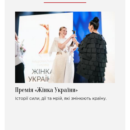
Премія «Жінка України»
Історії сили, дії та мрій, які змінюють країну.