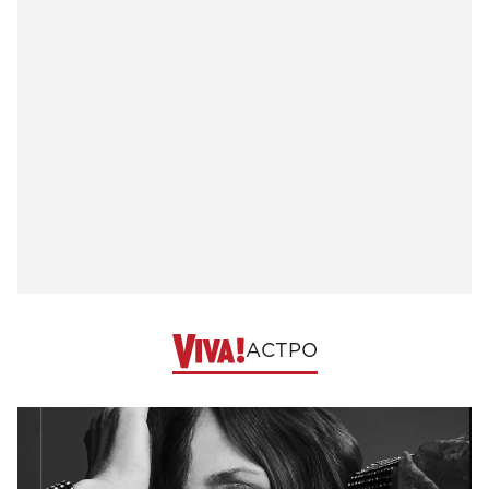
АСТРО