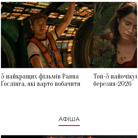
5 найкращих фільмів Раяна
Топ-5 найочіку
Ґослінга, які варто побачити
березня-2026
АФІША