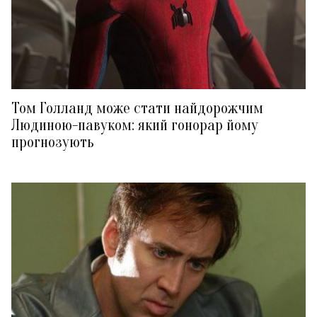
Том Голланд може стати найдорожчим
Людиною-павуком: який гонорар йому
прогнозують