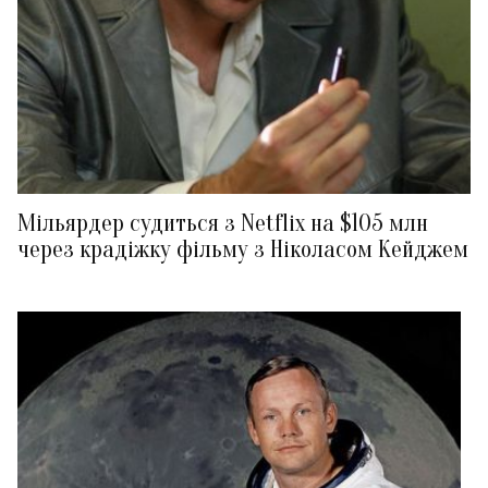
Мільярдер судиться з Netflix на $105 млн
через крадіжку фільму з Ніколасом Кейджем