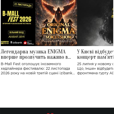
Легендарна музика ENIGMA
У Києві відбуде
вперше прозвучить наживо в
концерт пам'ят
Україні: де відбудеться концерт
Клименка: понад
B-Mall Fest оголошує іноземного
25 липня у новому o
виконають пісн
хедлайнера фестивалю: 22 листопада
Що, Інше» відбудеть
2026 року на новій третій сцені izibank
фронтмена гурту A
stage відбудеться українська прем'єра
Клименка. Це буде 
ENIGMA VOICES' ORIGINAL LIVE SHOW.
вечір, присвячений 
творчість стала си
справжньої любові д