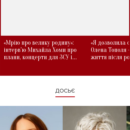
«Мрію про велику родину»:
«Я дозволила с
інтерв'ю Михайла Хоми про
Олена Тополя 
плани, концерти для ЗСУ і
життя після р
зміни під час війни
ДОСЬЄ