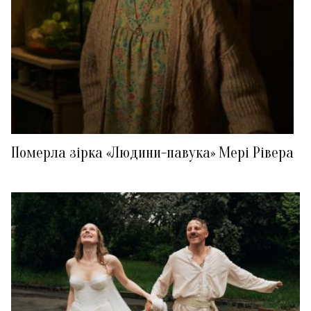
Померла зірка «Людини-павука» Мері Рівера