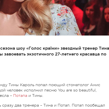
сезона шоу «Голос країни» звездный тренер Тин
ы завоевать экзотичного 27-летнего красавца по
манду Тины Кароль попал поющий стоматолог Анис
й человек исполнил песню You are so beautiful,
ресла –
Потапа
и Тины.
ь сразу два тренера – Тина и Потап. Потап пообещал