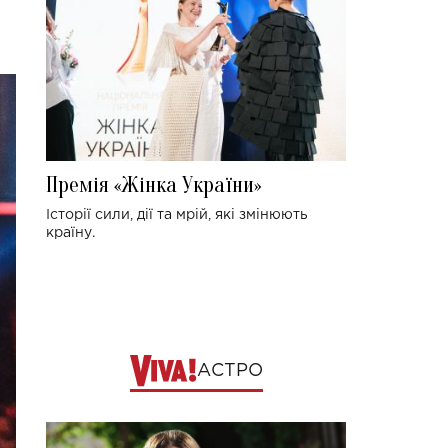
Премія «Жінка України»
Історії сили, дії та мрій, які змінюють
країну.
АСТРО