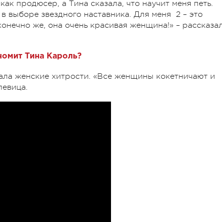
как продюсер, а Тина сказала, что научит меня петь.
 выборе звездного наставника. Для меня 2 – это
 конечно же, она очень красивая женщина!» – рассказа
номит Тина Кароль?
вала женские хитрости. «Все женщины кокетничают и
певица.