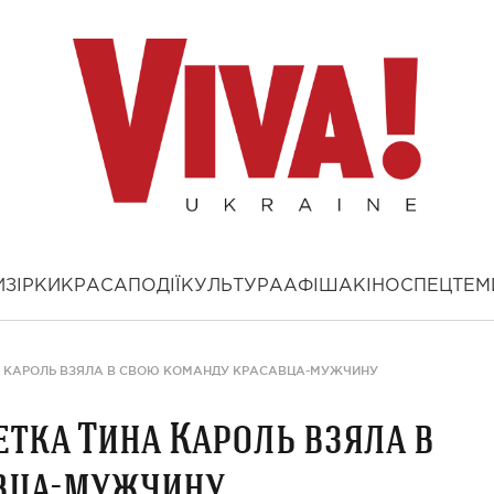
И
ЗІРКИ
КРАСА
ПОДІЇ
КУЛЬТУРА
АФІША
КІНО
СПЕЦТЕМ
НА КАРОЛЬ ВЗЯЛА В СВОЮ КОМАНДУ КРАСАВЦА-МУЖЧИНУ
етка Тина Кароль взяла в
вца-мужчину