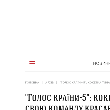
НОВИН
ГОЛОВНА
АРХІВ
"ГОЛОС КРАЇНИ-5": КОКЕТКА ТИ
"Голос країни-5": кок
свою команду краса