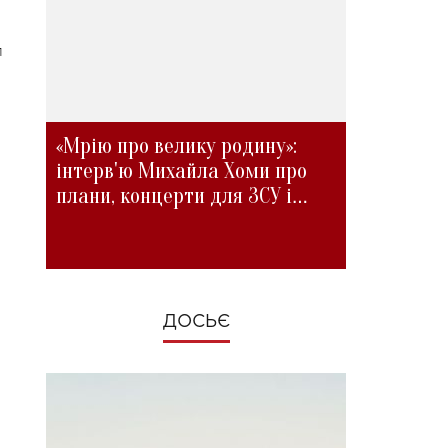
л
«Мрію про велику родину»:
інтерв'ю Михайла Хоми про
плани, концерти для ЗСУ і
зміни під час війни
ДОСЬЄ