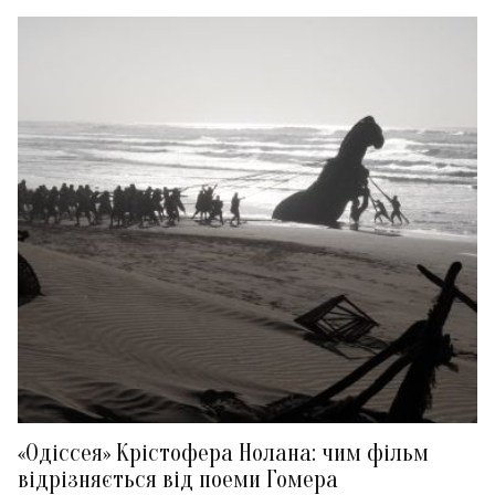
«Одіссея» Крістофера Нолана: чим фільм
відрізняється від поеми Гомера