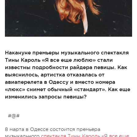
Накануне премьеры музыкального спектакля
Тины Кароль «Я все еще люблю» стали
известны подробности райдера певицы. Как
выяснилось, артистка отказалась от
авиаперелета в Одессу и вместо номера
«люкс» снимет обычный «стандарт». Как еще
изменились запросы певицы?
#@#
8 марта в Одессе состоится премьера
музыкального
спектакля Тины Кароль «Я все еще