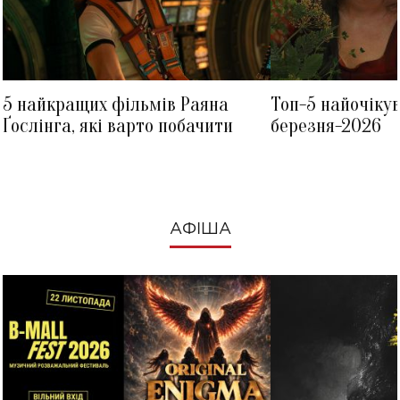
5 найкращих фільмів Раяна
Топ-5 найочіку
Ґослінга, які варто побачити
березня-2026
АФІША