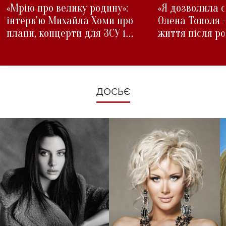
«Мрію про велику родину»:
«Я дозволила с
інтерв'ю Михайла Хоми про
Олена Тополя 
плани, концерти для ЗСУ і
життя після р
зміни під час війни
ДОСЬЄ