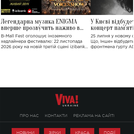
Легендарна музика ENIGMA
У Києві відбуде
вперше прозвучить наживо в
концерт пам'ят
Україні: де відбудеться концерт
Клименка: понад
B-Mall Fest оголошує іноземного
25 липня у новому o
виконають пісн
хедлайнера фестивалю: 22 листопада
Що, Інше» відбудеть
2026 року на новій третій сцені izibank
фронтмена гурту A
stage відбудеться українська прем'єра
Клименка. Це буде 
ENIGMA VOICES' ORIGINAL LIVE SHOW.
вечір, присвячений 
творчість стала си
справжньої любові д
ПРО НАС
КОНТАКТИ
РЕКЛАМА НА САЙТІ
НОВИНИ
ЗІРКИ
КРАСА
ПОДІЇ