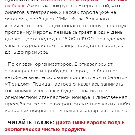
люблю»
. Ажиотаж вокруг премьеры такой, что
билетов в театральных кассах города уже не
осталось, сообщают СМИ. Из-за большого
количества желающих попасть на новую сольную
программу Кароль, певица сыграет в один день
два концерта подряд в 16:00 и 19:00. Как удалось
узнать журналистам, певица приедет в город за
день до премьеры.
По словам организаторов, 2 отказалось от
авиаперелета и прибудет в город на большом
автобусе вместе со своим коллективом и балетом
«Фридом». Певица наотрез отказалась занимать
гостиничный «люкс» и будет проживать в
одноместном стандартном номере. Единственная
просьба от ее менеджеров: отсутствие каких-либо
ковровых покрытий – у певицы аллергия на пыль.
ЧИТАЙТЕ ТАКЖЕ:
Диета Тины Кароль: вода и
экологически чистые продукты