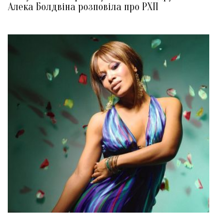
Алека Болдвіна розповіла про РХП