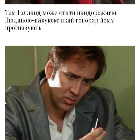
Том Голланд може стати найдорожчим
Людиною-павуком: який гонорар йому
прогнозують