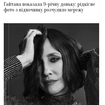
Гайтана показала 9-річну доньку: рідкісне
фото з відпочинку розчулило мережу