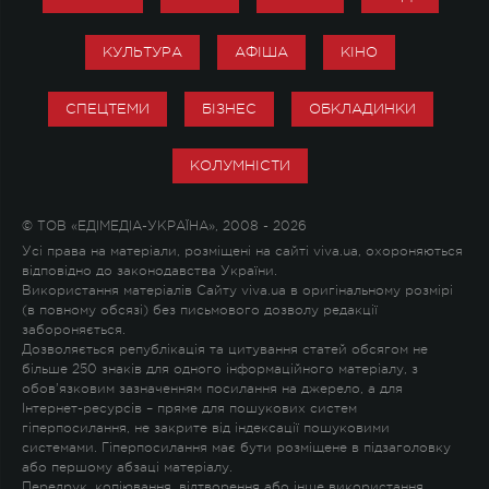
КУЛЬТУРА
АФІША
КІНО
СПЕЦТЕМИ
БІЗНЕС
ОБКЛАДИНКИ
КОЛУМНІСТИ
© ТОВ «ЕДІМЕДІА-УКРАЇНА», 2008 - 2026
Усі права на матеріали, розміщені на сайті viva.ua, охороняються
відповідно до законодавства України.
Використання матеріалів Сайту viva.ua в оригінальному розмірі
(в повному обсязі) без письмового дозволу редакції
забороняється.
Дозволяється републікація та цитування статей обсягом не
більше 250 знаків для одного інформаційного матеріалу, з
обов'язковим зазначенням посилання на джерело, а для
Інтернет-ресурсів – пряме для пошукових систем
гіперпосилання, не закрите від індексації пошуковими
системами. Гіперпосилання має бути розміщене в підзаголовку
або першому абзаці матеріалу.
Передрук, копіювання, відтворення або інше використання