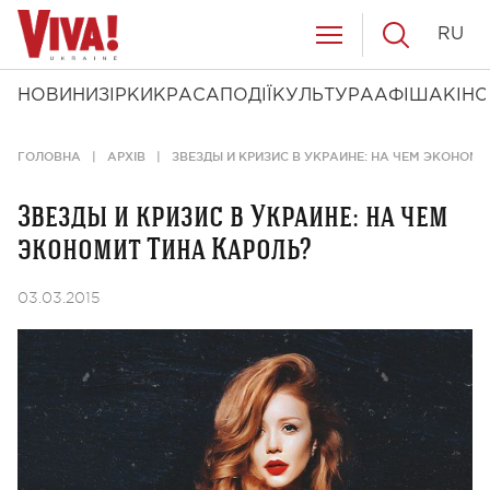
RU
НОВИНИ
ЗІРКИ
КРАСА
ПОДІЇ
КУЛЬТУРА
АФІША
КІНО
ГОЛОВНА
АРХІВ
ЗВЕЗДЫ И КРИЗИС В УКРАИНЕ: НА ЧЕМ ЭКОНОМИ
Звезды и кризис в Украине: на чем
экономит Тина Кароль?
03.03.2015