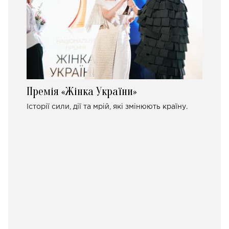
Премія «Жінка України»
Історії сили, дії та мрій, які змінюють країну.