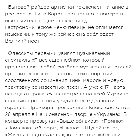
Бытовой райдер артистки исключает питание в
ресторане. Тина Кароль ест только в номере и
исключительно домашнюю пищу.
Гастрономическое меню певицы не отличается
изысками, к тому же сейчас она соблюдает
Великий пост.
Одесситы первыми увидят музыкальный
спектакль «Я все еще люблю», который
представляет собой симбиоз музыкальных стилей,
пронзительных монологов, стихотворений
собственного сочинения Тины Кароль и новую
трактовку ее известных песен. А уже с 17 марта
певица отправится на гастроли по всей Украине –
сольную программу увидят более двадцати
городов. Премьера программы в Киеве состоится
26 апреля в Национальном дворце «Укриана». В
концерте прозвучат «Выше облаков», «Помню»,
«Намалюю тобi зорi», «Нiжно», «Шукай мене»,
«Жизнь продолжается», «Я все еще люблю» и