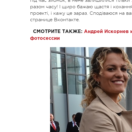
під час зйомок, в мене залишилися тільки
разом часу! І щиро бажаю щастя і кохання 
проекті, і кажу це зараз. Сподіваюся на 
странице Вконтакте.
СМОТРИТЕ ТАКЖЕ:
Андрей Искорнев и
фотосессии