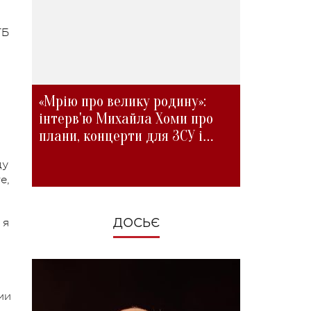
ТБ
«Мрію про велику родину»:
інтерв'ю Михайла Хоми про
плани, концерти для ЗСУ і
зміни під час війни
ду
е,
 я
ДОСЬЄ
ми