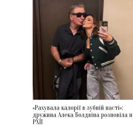
«Рахувала калорії в зубній пасті»:
дружина Алека Болдвіна розповіла п
РХП