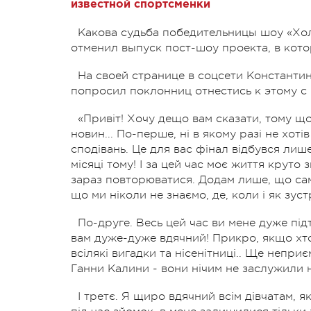
известной спортсменки
Какова судьба победительницы шоу «Хо
отменил выпуск пост-шоу проекта, в кото
На своей странице в соцсети Константи
попросил поклонниц отнестись к этому с
«Привіт! Хочу дещо вам сказати, тому що
новин... По-перше, ні в якому разі не хот
сподівань. Це для вас фінал відбувся лише
місяці тому! І за цей час моє життя круто 
зараз повторюватися. Додам лише, що сам 
що ми ніколи не знаємо, де, коли і як зуст
По-друге. Весь цей час ви мене дуже під
вам дуже-дуже вдячний! Прикро, якщо хтос
всілякі вигадки та нісенітниці.. Ще непри
Ганни Калини - вони нічим не заслужили н
І третє. Я щиро вдячний всім дівчатам, я