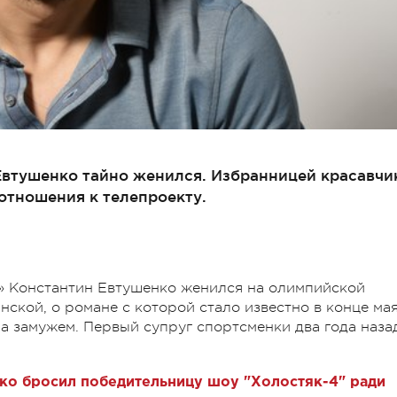
Евтушенко тайно женился. Избранницей красавчи
отношения к телепроекту.
к» Константин Евтушенко женился на олимпийской
ской, о романе с которой стало известно в конце мая
ла замужем. Первый супруг спортсменки два года наза
ко бросил победительницу шоу "Холостяк-4" ради