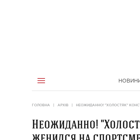
НОВИН
ГОЛОВНА
АРХІВ
НЕОЖИДАННО! "ХОЛОСТЯК" КОНС
Неожиданно! "Холост
женился на спортсм