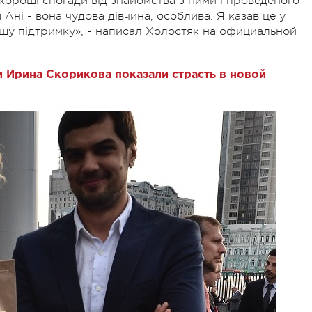
 хороші спогади від знайомства з ними і проведеного
Ані - вона чудова дівчина, особлива. Я казав це у
вашу підтримку», - написал Холостяк на официальной
 Ирина Скорикова показали страсть в новой