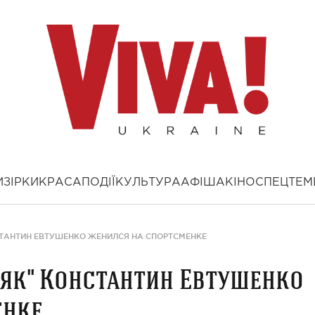
И
ЗІРКИ
КРАСА
ПОДІЇ
КУЛЬТУРА
АФІША
КІНО
СПЕЦТЕМ
ТАНТИН ЕВТУШЕНКО ЖЕНИЛСЯ НА СПОРТСМЕНКЕ
як" Константин Евтушенко
енке