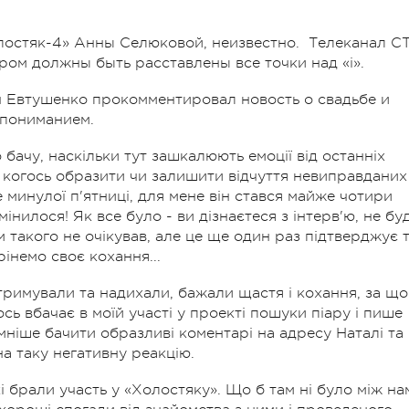
лостяк-4» Анны Селюковой, неизвестно. Телеканал С
ром должны быть расставлены все точки над «i».
н Евтушенко прокомментировал новость о свадьбе и
 пониманием.
 бачу, наскільки тут зашкалюють емоції від останніх
ів когось образити чи залишити відчуття невиправданих
 минулої п'ятниці, для мене він стався майже чотири
змінилося! Як все було - ви дізнаєтеся з інтерв'ю, не бу
такого не очікував, але це ще один раз підтверджує т
рінемо своє кохання...
тримували та надихали, бажали щастя і кохання, за що
ь вбачає в моїй участі у проекті пошуки піару і пише
ємніше бачити образливі коментарі на адресу Наталі та
а таку негативну реакцію.
кі брали участь у «Холостяку». Що б там ні було між на