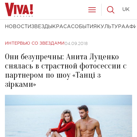
UK
НОВОСТИ
ЗВЕЗДЫ
КРАСА
СОБЫТИЯ
КУЛЬТУРА
АФ
04.09.2018
ИНТЕРВЬЮ СО ЗВЕЗДАМИ
Они безупречны: Анита Луценко
снялась в страстной фотосессии с
партнером по шоу «Танці з
зірками»