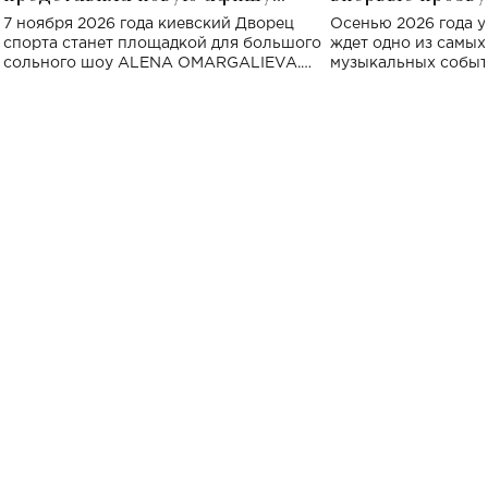
большого концерта во Дворце
Украине: где со
7 ноября 2026 года киевский Дворец
Осенью 2026 года у
спорта
спорта станет площадкой для большого
ждет одно из самы
сольного шоу ALENA OMARGALIEVA.
музыкальных событ
Концерт получил символичное название
«Не пьяная — влюбленная».