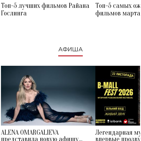
Топ-5 лучших фильмов Райана
Топ-5 самых о
Гослинга
фильмов марта 
посмотреть в к
АФИША
ALENA OMARGALIEVA
Легендарная м
представила новую афишу
впервые прозву