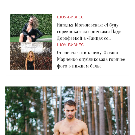
ШОУ-БИЗНЕС
Наталья Могилевская: «Я буду
соревноваться с дочками Нади
Дорофеевой в «Танцах со
звездами-2075»
ШОУ-БИЗНЕС
Стесняться ни к чему! Оксана
Марченко опубликовала горячее
фото в нижнем белье