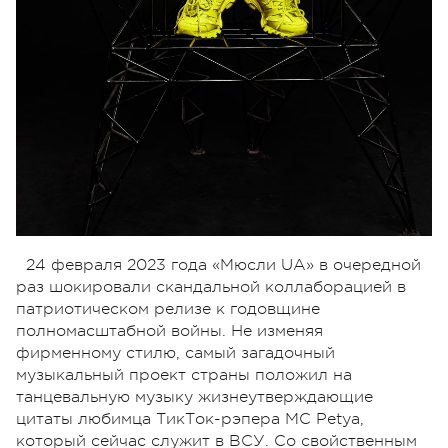
24 февраля 2023 года «Мюсли UA» в очередной
раз шокировали скандальной коллаборацией в
патриотическом релизе к годовщине
полномасштабной войны. Не изменяя
фирменному стилю, самый загадочный
музыкальный проект страны положил на
танцевальную музыку жизнеутверждающие
цитаты любимца ТикТок-рэпера MC Petya,
который сейчас служит в ВСУ. Со свойственным