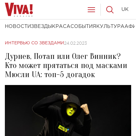
UK
НОВОСТИ
ЗВЕЗДЫ
КРАСА
СОБЫТИЯ
КУЛЬТУРА
АФ
24.02.2023
ИНТЕРВЬЮ СО ЗВЕЗДАМИ
Дурнев, Потап или Олег Винник?
Кто может прятаться под масками
Мюсли UA: топ-5 догадок