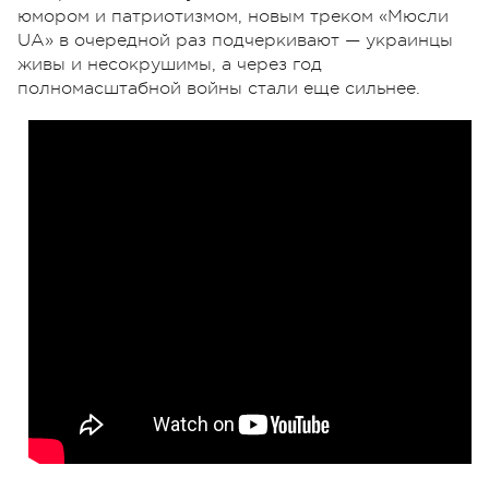
юмором и патриотизмом, новым треком «Мюсли
UA» в очередной раз подчеркивают — украинцы
живы и несокрушимы, а через год
полномасштабной войны стали еще сильнее.