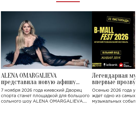
ALENA OMARGALIEVA
Легендарная м
представила новую афишу
впервые прозву
большого концерта во Дворце
Украине: где со
7 ноября 2026 года киевский Дворец
Осенью 2026 года у
спорта
спорта станет площадкой для большого
ждет одно из самы
сольного шоу ALENA OMARGALIEVA.
музыкальных событ
Концерт получил символичное название
«Не пьяная — влюбленная».