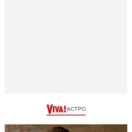
АСТРО