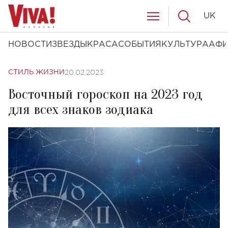
UK
НОВОСТИ
ЗВЕЗДЫ
КРАСА
СОБЫТИЯ
КУЛЬТУРА
АФ
20.02.2023
СТИЛЬ ЖИЗНИ
Восточный гороскоп на 2023 год
для всех знаков зодиака