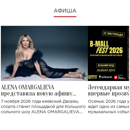
АФИША
ALENA OMARGALIEVA
Легендарная м
представила новую афишу
впервые прозву
большого концерта во Дворце
Украине: где со
7 ноября 2026 года киевский Дворец
Осенью 2026 года у
спорта
спорта станет площадкой для большого
ждет одно из самы
сольного шоу ALENA OMARGALIEVA.
музыкальных событ
Концерт получил символичное название
«Не пьяная — влюбленная».