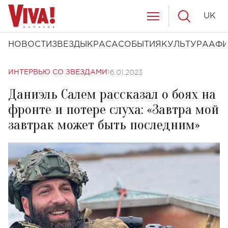
UK
НОВОСТИ
ЗВЕЗДЫ
КРАСА
СОБЫТИЯ
КУЛЬТУРА
АФ
16.01.2023
ИНТЕРВЬЮ СО ЗВЕЗДАМИ
Даниэль Салем рассказал о боях на
фронте и потере слуха: «Завтра мой
завтрак может быть последним»