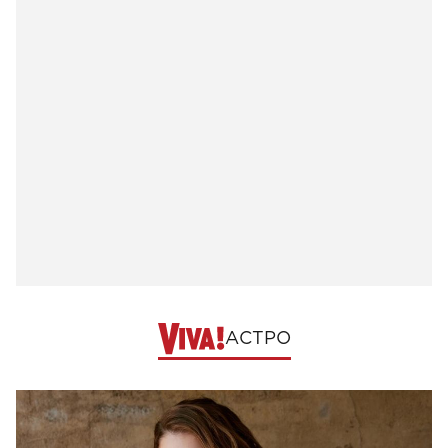
АСТРО