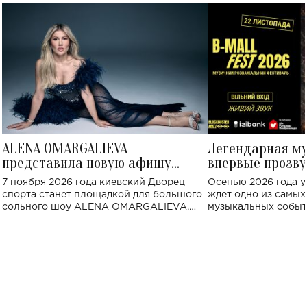
ALENA OMARGALIEVA
Легендарная м
представила новую афишу
впервые прозву
большого концерта во Дворце
Украине: где со
7 ноября 2026 года киевский Дворец
Осенью 2026 года у
спорта
спорта станет площадкой для большого
ждет одно из самы
сольного шоу ALENA OMARGALIEVA.
музыкальных событ
Концерт получил символичное название
«Не пьяная — влюбленная».