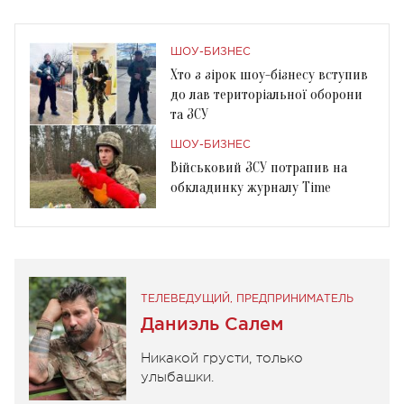
ШОУ-БИЗНЕС
Хто з зірок шоу-бізнесу вступив
до лав територіальної оборони
та ЗСУ
ШОУ-БИЗНЕС
Військовий ЗСУ потрапив на
обкладинку журналу Time
ТЕЛЕВЕДУЩИЙ, ПРЕДПРИНИМАТЕЛЬ
Даниэль Салем
Никакой грусти, только
улыбашки.