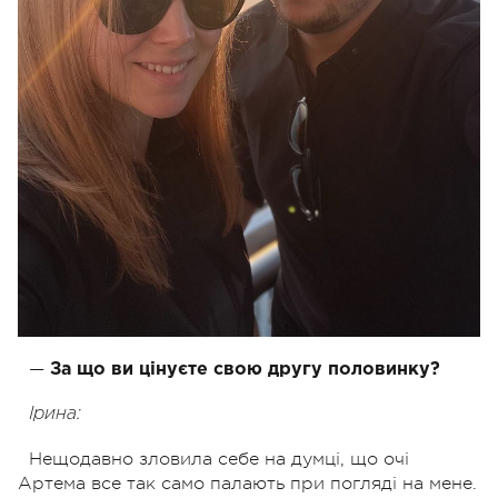
—
За що ви цінуєте свою другу половинку?
Ірина:
Нещодавно зловила себе на думці, що очі
Артема все так само палають при погляді на мене.