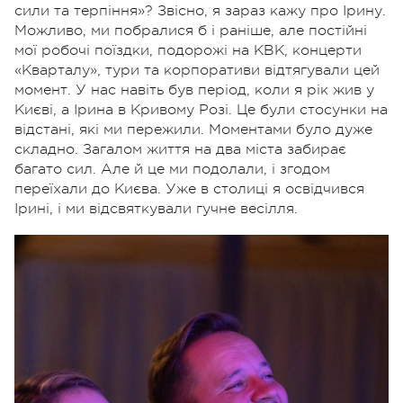
сили та терпіння»? Звісно, я зараз кажу про Ірину.
Можливо, ми побралися б і раніше, але постійні
мої робочі поїздки, подорожі на КВК, концерти
«Кварталу», тури та корпоративи відтягували цей
момент. У нас навіть був період, коли я рік жив у
Києві, а Ірина в Кривому Розі. Це були стосунки на
відстані, які ми пережили. Моментами було дуже
складно. Загалом життя на два міста забирає
багато сил. Але й це ми подолали, і згодом
переїхали до Києва. Уже в столиці я освідчився
Ірині, і ми відсвяткували гучне весілля.