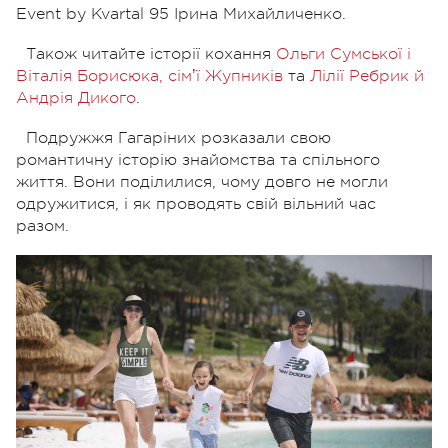
Event by Kvartal 95 Ірина Михайличенко.
Також читайте історії кохання
Ольги Сумської і
Віталія Борисюка,
сімʼї Жупників
та
Лілії Ребрик й
Андрія Дикого
.
Подружжя Гагаріних розказали свою
романтичну історію знайомства та спільного
життя. Вони поділилися, чому довго не могли
одружитися, і як проводять свій вільний час
разом.