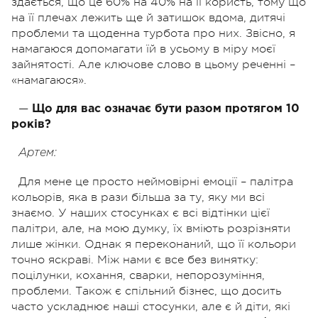
здається, що це 60% на 40% на її користь, тому що
на її плечах лежить ще й затишок вдома, дитячі
проблеми та щоденна турбота про них. Звісно, я
намагаюся допомагати їй в усьому в міру моєї
зайнятості. Але ключове слово в цьому реченні –
«намагаюся».
—
Що для вас означає бути разом протягом 10
років?
Артем:
Для мене це просто неймовірні емоції – палітра
кольорів, яка в рази більша за ту, яку ми всі
знаємо. У наших стосунках є всі відтінки цієї
палітри, але, на мою думку, їх вміють розрізняти
лише жінки. Однак я переконаний, що її кольори
точно яскраві. Між нами є все без винятку:
поцілунки, кохання, сварки, непорозуміння,
проблеми. Також є спільний бізнес, що досить
часто ускладнює наші стосунки, але є й діти, які