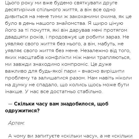
Цього року ми вже будемо святкувати друге
десятиріччя спільного життя, а він все одно
дивиться на мене тими ж закоханими очима, як це
було в день нашого знайомства. Я щиро ціную
його за ті почуття, які він дарував мені протягом
двадцяти років, і продовжує це робити зараз. Не
уявляю свого життя без нього, а він, мабуть, не
уявляє свого життя без мене. Незалежно від того,
яких масштабів конфлікти між нами трапляються,
ми завжди знаходимо компроміс. Це дуже
важливо для будь-якої пари – вчасно вирішити
проблему та залишатися разом. Нам навіть ніколи
на думку не спадало, що колись щось може бути
інакше. У нас все достатньо стабільно.
—
Скільки часу вам знадобилося, щоб
одружитися?
Артем:
А чому ви запитуєте «скільки часу», а не «скільки