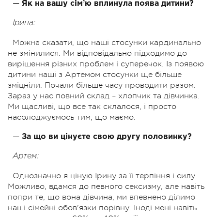
—
Як на вашу сімʼю вплинула поява дитини?
Ірина:
Можна сказати, що наші стосунки кардинально
не змінилися. Ми відповідально підходимо до
вирішення різних проблем і суперечок. Із появою
дитини наші з Артемом стосунки ще більше
зміцніли. Почали більше часу проводити разом.
Зараз у нас повний склад – хлопчик та дівчинка.
Ми щасливі, що все так склалося, і просто
насолоджуємось тим, що маємо.
—
За що ви цінуєте свою другу половинку?
Артем:
Однозначно я ціную Ірину за її терпіння і силу.
Можливо, вдамся до певного сексизму, але навіть
попри те, що вона дівчина, ми впевнено ділимо
наші сімейні обов'язки порівну. Іноді мені навіть