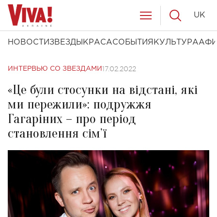
UK
НОВОСТИ
ЗВЕЗДЫ
КРАСА
СОБЫТИЯ
КУЛЬТУРА
АФ
17.02.2022
ИНТЕРВЬЮ СО ЗВЕЗДАМИ
«Це були стосунки на відстані, які
ми пережили»: подружжя
Гагаріних – про період
становлення сім’ї