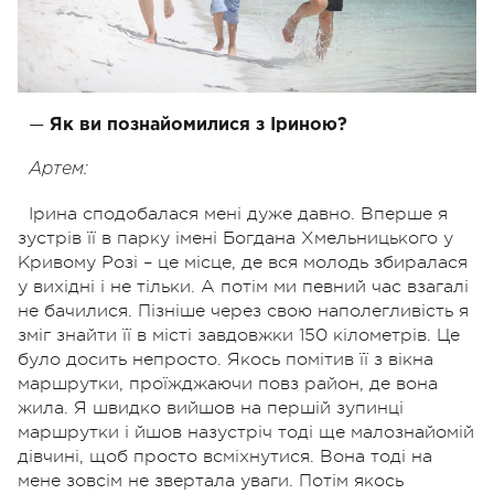
—
Як ви познайомилися з Іриною?
Артем:
Ірина сподобалася мені дуже давно. Вперше я
зустрів її в парку імені Богдана Хмельницького у
Кривому Розі – це місце, де вся молодь збиралася
у вихідні і не тільки. А потім ми певний час взагалі
не бачилися. Пізніше через свою наполегливість я
зміг знайти її в місті завдовжки 150 кілометрів. Це
було досить непросто. Якось помітив її з вікна
маршрутки, проїжджаючи повз район, де вона
жила. Я швидко вийшов на першій зупинці
маршрутки і йшов назустріч тоді ще малознайомій
дівчині, щоб просто всміхнутися. Вона тоді на
мене зовсім не звертала уваги. Потім якось