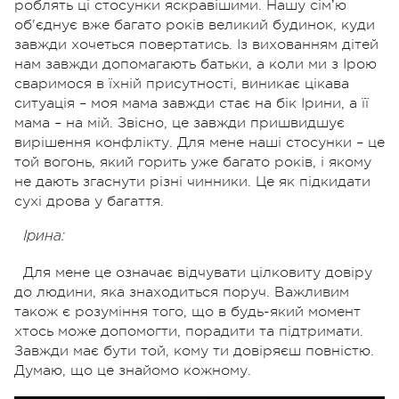
роблять ці стосунки яскравішими. Нашу сімʼю
об'єднує вже багато років великий будинок, куди
завжди хочеться повертатись. Із вихованням дітей
нам завжди допомагають батьки, а коли ми з Ірою
сваримося в їхній присутності, виникає цікава
ситуація – моя мама завжди стає на бік Ірини, а її
мама – на мій. Звісно, це завжди пришвидшує
вирішення конфлікту. Для мене наші стосунки – це
той вогонь, який горить уже багато років, і якому
не дають згаснути різні чинники. Це як підкидати
сухі дрова у багаття.
Ірина:
Для мене це означає відчувати цілковиту довіру
до людини, яка знаходиться поруч. Важливим
також є розуміння того, що в будь-який момент
хтось може допомогти, порадити та підтримати.
Завжди має бути той, кому ти довіряєш повністю.
Думаю, що це знайомо кожному.