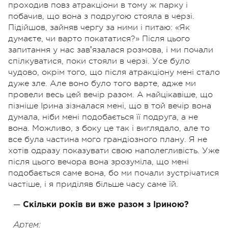
проходив повз атракціони в тому ж парку і
побачив, що вона з подругою стояла в черзі.
Підійшов, зайняв чергу за ними і питаю: «Як
думаєте, чи варто покататися?» Після цього
запитання у нас завʼязалася розмова, і ми почали
спілкуватися, поки стояли в черзі. Усе було
чудово, окрім того, що після атракціону мені стало
дуже зле. Але воно було того варте, адже ми
провели весь цей вечір разом. А найцікавіше, що
пізніше Ірина зізналася мені, що в той вечір вона
думала, ніби мені подобається її подруга, а не
вона. Можливо, з боку це так і виглядало, але то
все була частина мого грандіозного плану. Я не
хотів одразу показувати свою наполегливість. Уже
після цього вечора вона зрозуміла, що мені
подобається саме вона, бо ми почали зустрічатися
частіше, і я приділяв більше часу саме їй.
—
Скільки років ви вже разом з Іриною?
Артем: