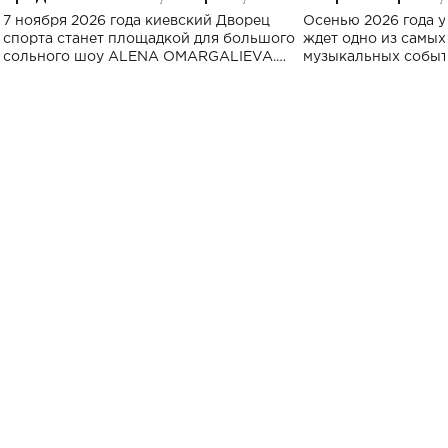
большого концерта во Дворце
Украине: где со
7 ноября 2026 года киевский Дворец
Осенью 2026 года у
спорта
спорта станет площадкой для большого
ждет одно из самы
сольного шоу ALENA OMARGALIEVA.
музыкальных событ
Концерт получил символичное название
«Не пьяная — влюбленная».