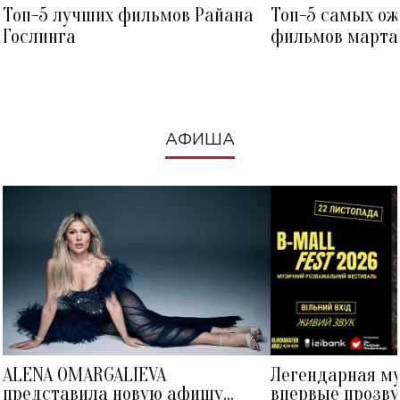
Топ-5 лучших фильмов Райана
Топ-5 самых о
Гослинга
фильмов марта 
посмотреть в к
АФИША
ALENA OMARGALIEVA
Легендарная м
представила новую афишу
впервые прозву