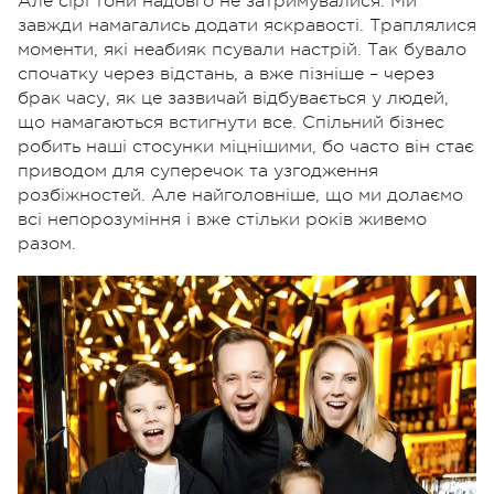
Але сірі тони надовго не затримувалися. Ми
завжди намагались додати яскравості. Траплялися
моменти, які неабияк псували настрій. Так бувало
спочатку через відстань, а вже пізніше – через
брак часу, як це зазвичай відбувається у людей,
що намагаються встигнути все. Спільний бізнес
робить наші стосунки міцнішими, бо часто він стає
приводом для суперечок та узгодження
розбіжностей. Але найголовніше, що ми долаємо
всі непорозуміння і вже стільки років живемо
разом.