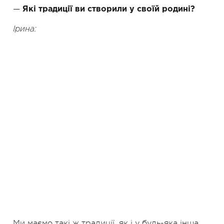
—
Які традиції ви створили у своїй родині?
Ірина:
Ми маємо такі ж традиції, як і у будь-яка інша