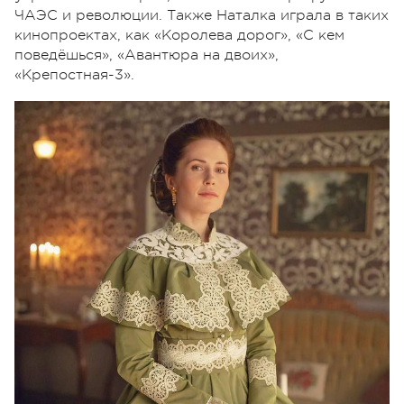
ЧАЭС и революции. Также Наталка играла в таких
кинопроектах, как «Королева дорог», «С кем
поведёшься», «Авантюра на двоих»,
«Крепостная-3».