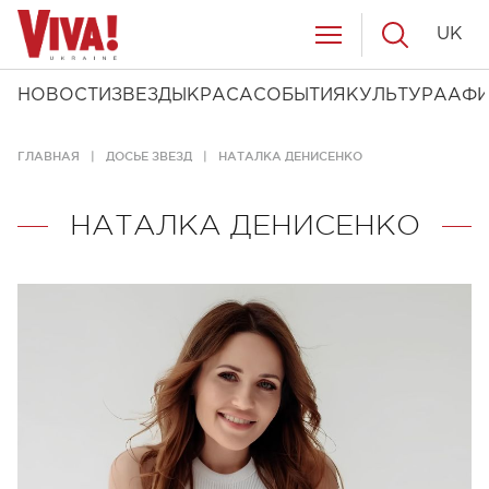
UK
НОВОСТИ
ЗВЕЗДЫ
КРАСА
СОБЫТИЯ
КУЛЬТУРА
АФ
ГЛАВНАЯ
ДОСЬЕ ЗВЕЗД
НАТАЛКА ДЕНИСЕНКО
НАТАЛКА ДЕНИСЕНКО