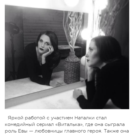
Яркой работой с участием Наталки стал
комедийный сериал «Виталька», где она сыграла
роль Евы — любовницы главного героя. Также она