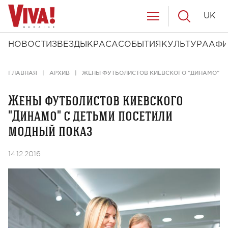
UK
НОВОСТИ
ЗВЕЗДЫ
КРАСА
СОБЫТИЯ
КУЛЬТУРА
АФ
ГЛАВНАЯ
АРХИВ
ЖЕНЫ ФУТБОЛИСТОВ КИЕВСКОГО "ДИНАМО" С 
Жены футболистов киевского
"Динамо" с детьми посетили
модный показ
14.12.2016