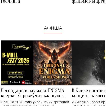
Гослинга
фильмов марта 
посмотреть в к
АФИША
Легендарная музыка ENIGMA
В Киеве состои
впервые прозвучит вживую в
концерт памят
Украине: где состоится концерт
Клименко: более
Осенью 2026 года украинских зрителей
25 июля в новом op
исполнят песн