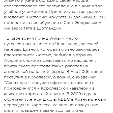
жизнью и узнать больше о своем народе,
способствовало его поступлению в знаменитое
учебное учреждение. Принц изучал географию,
биологию и историю искусств. В дальнейшем он
продолжил свое обучение в Сент-Эндрюсском
университете в Шотландии.
В свое время принц Уильям много
путешествовал: посетил Чили, вслед за своей
матерью Дианой, которая активно занималась
благотворительностью, побывал в странах
Африки; сложно представить, но наследник
британского престола также работал на
английской молочной ферме. В мае 2006 принц
поступил в Королевскую военную академию
"Сэндхерст", получил офицерское звание и
присоединился к Королевской кавалерии в
качестве второго лейтенанта. В 2009 году по
окончании летной школы КВВС в Крэнуэлле был
переведен в Королевские военно-воздушные
силы и повышен в звании до капитана.