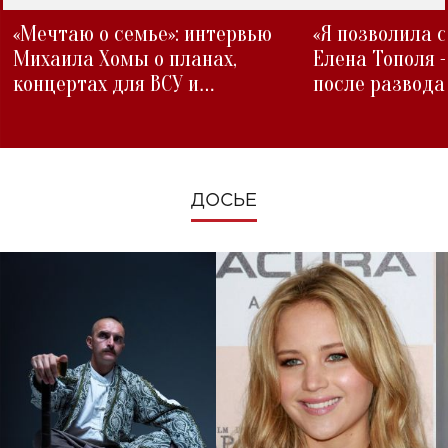
«Мечтаю о семье»: интервью
«Я позволила 
Михаила Хомы о планах,
Елена Тополя 
концертах для ВСУ и
после развода
изменениях во время войны
ДОСЬЕ