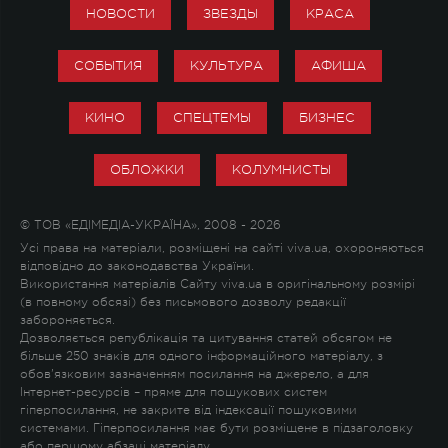
НОВОСТИ
ЗВЕЗДЫ
КРАСА
СОБЫТИЯ
КУЛЬТУРА
АФИША
КИНО
СПЕЦТЕМЫ
БИЗНЕС
ОБЛОЖКИ
КОЛУМНИСТЫ
© ТОВ «ЕДІМЕДІА-УКРАЇНА», 2008 - 2026
Усі права на матеріали, розміщені на сайті viva.ua, охороняються
відповідно до законодавства України.
Використання матеріалів Сайту viva.ua в оригінальному розмірі
(в повному обсязі) без письмового дозволу редакції
забороняється.
Дозволяється републікація та цитування статей обсягом не
більше 250 знаків для одного інформаційного матеріалу, з
обов'язковим зазначенням посилання на джерело, а для
Інтернет-ресурсів – пряме для пошукових систем
гіперпосилання, не закрите від індексації пошуковими
системами. Гіперпосилання має бути розміщене в підзаголовку
або першому абзаці матеріалу.