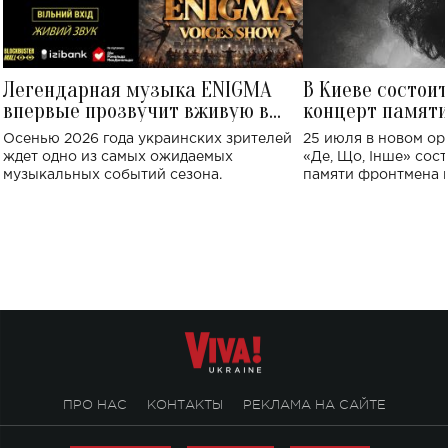
Легендарная музыка ENIGMA
В Киеве состои
впервые прозвучит вживую в
концерт памят
Украине: где состоится концерт
Клименко: более
Осенью 2026 года украинских зрителей
25 июля в новом op
исполнят песн
ждет одно из самых ожидаемых
«Де, Що, Інше» сос
музыкальных событий сезона.
памяти фронтмена
Михаила Клименко. 
особенный музыкал
посвященный артист
стало символом ис
настоящей любви.
ПРО НАС
КОНТАКТЫ
РЕКЛАМА НА САЙТЕ