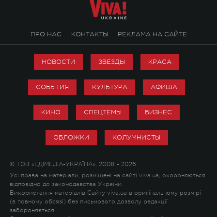
ПРО НАС
КОНТАКТЫ
РЕКЛАМА НА САЙТЕ
НОВОСТИ
ЗВЕЗДЫ
КРАСА
СОБЫТИЯ
КУЛЬТУРА
АФИША
КИНО
СПЕЦТЕМЫ
БИЗНЕС
ОБЛОЖКИ
КОЛУМНИСТЫ
© ТОВ «ЕДІМЕДІА-УКРАЇНА», 2008 - 2026
Усі права на матеріали, розміщені на сайті viva.ua, охороняються
відповідно до законодавства України.
Використання матеріалів Сайту viva.ua в оригінальному розмірі
(в повному обсязі) без письмового дозволу редакції
забороняється.