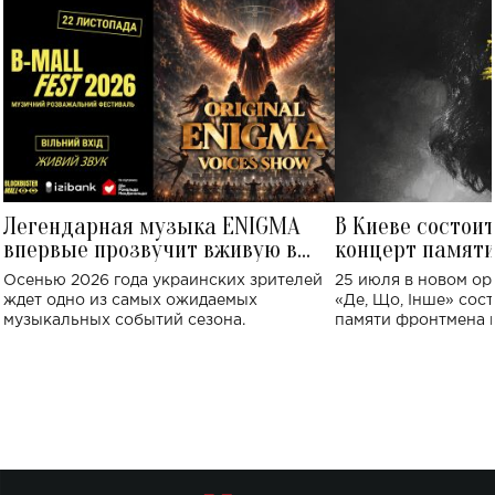
Легендарная музыка ENIGMA
В Киеве состои
впервые прозвучит вживую в
концерт памят
Украине: где состоится концерт
Клименко: более
Осенью 2026 года украинских зрителей
25 июля в новом op
исполнят песн
ждет одно из самых ожидаемых
«Де, Що, Інше» сос
музыкальных событий сезона.
памяти фронтмена
Михаила Клименко. 
особенный музыкал
посвященный артист
стало символом ис
настоящей любви.