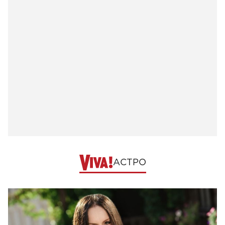
АСТРО