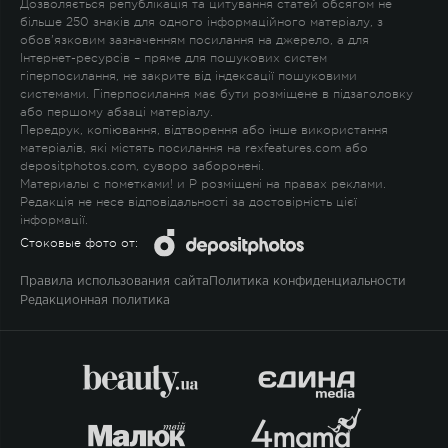
Дозволяється републікація та цитування статей обсягом не
більше 250 знаків для одного інформаційного матеріалу, з
обов'язковим зазначенням посилання на джерело, а для
Інтернет-ресурсів – пряме для пошукових систем
гіперпосилання, не закрите від індексації пошуковими
системами. Гіперпосилання має бути розміщене в підзаголовку
або першому абзаці матеріалу.
Передрук, копіювання, відтворення або інше використання
матеріалів, які містять посилання на rexfeatures.com або
depositphotos.com, суворо заборонені.
Материалы с пометками
!
и
P
розміщені на правах реклами.
Редакція не несе відповідальності за достовірність цієї
інформації.
Стоковые фото от:
Правила использования сайта
Политика конфиденциальности
Редакционная политика