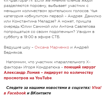
«Х-фактора-7». Если же мнения членов жюри
разделяются поровну, выбывает участник с
меньшим количеством зрительских голосов. Чья
категория «обнулится» первой – Андрея Данилко
или Константина Меладзе? А может, пришла
очередь Юлии Саниной или Антона Савлепова
попрощаться со своим подопечным? Увидим в
субботу в 19:00 в эфире СТБ.
Ведущие шоу –
Оксана Марченко
и Андрей
Бедняков.
Напомним, что участник «параллельного Х-
фактора» Игоря Кондратюка –
поющий хирург
Александр Ломия – лидирует по количеству
.
просмотров на YouTube
Следите за нашими новостями в соцсетях:
Viva!
в Facebook
и
ВКонтакте