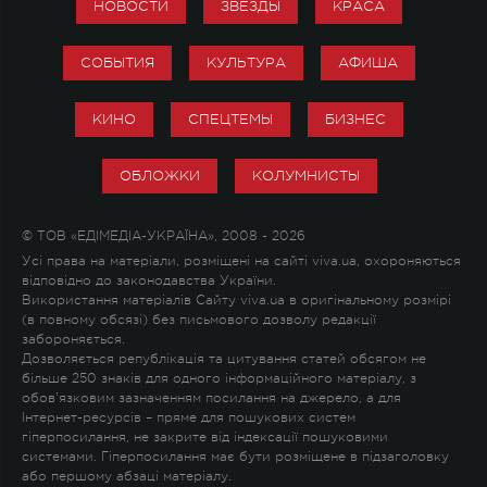
НОВОСТИ
ЗВЕЗДЫ
КРАСА
СОБЫТИЯ
КУЛЬТУРА
АФИША
КИНО
СПЕЦТЕМЫ
БИЗНЕС
ОБЛОЖКИ
КОЛУМНИСТЫ
© ТОВ «ЕДІМЕДІА-УКРАЇНА», 2008 - 2026
Усі права на матеріали, розміщені на сайті viva.ua, охороняються
відповідно до законодавства України.
Використання матеріалів Сайту viva.ua в оригінальному розмірі
(в повному обсязі) без письмового дозволу редакції
забороняється.
Дозволяється републікація та цитування статей обсягом не
більше 250 знаків для одного інформаційного матеріалу, з
обов'язковим зазначенням посилання на джерело, а для
Інтернет-ресурсів – пряме для пошукових систем
гіперпосилання, не закрите від індексації пошуковими
системами. Гіперпосилання має бути розміщене в підзаголовку
або першому абзаці матеріалу.