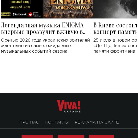
Легендарная музыка ENIGMA
В Киеве состои
впервые прозвучит вживую в
концерт памят
Украине: где состоится концерт
Клименко: более
Осенью 2026 года украинских зрителей
25 июля в новом op
исполнят песн
ждет одно из самых ожидаемых
«Де, Що, Інше» сос
музыкальных событий сезона.
памяти фронтмена
Михаила Клименко. 
особенный музыкал
посвященный артист
стало символом ис
настоящей любви.
ПРО НАС
КОНТАКТЫ
РЕКЛАМА НА САЙТЕ