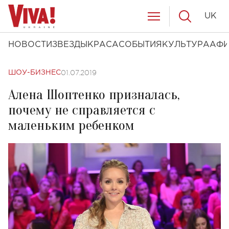
UK
НОВОСТИ
ЗВЕЗДЫ
КРАСА
СОБЫТИЯ
КУЛЬТУРА
АФ
01.07.2019
ШОУ-БИЗНЕС
Алена Шоптенко призналась,
почему не справляется с
маленьким ребенком