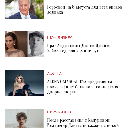
Гороскоп на 8 августа для всех знаков
зодиака
ШОУ-БИЗНЕС
Брат Анджелины Джоли Джеймс
Хейвен сделал каминг-аут
АФИША
ALENA OMARGALIEVA представила
новую афишу большого концерта во
Дворце спорта
ШОУ-БИЗНЕС
После расставания с Кацуриной:
Владимир Дантес показался с новой