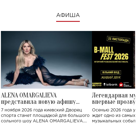
АФИША
ALENA OMARGALIEVA
Легендарная м
представила новую афишу
впервые прозву
большого концерта во Дворце
Украине: где со
7 ноября 2026 года киевский Дворец
Осенью 2026 года у
спорта
спорта станет площадкой для большого
ждет одно из самы
сольного шоу ALENA OMARGALIEVA.
музыкальных событ
Концерт получил символичное название
«Не пьяная — влюбленная».