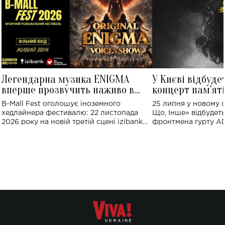
Легендарна музика ENIGMA
У Києві відбуде
вперше прозвучить наживо в
концерт пам'ят
Україні: де відбудеться концерт
Клименка: понад
B-Mall Fest оголошує іноземного
25 липня у новому o
виконають пісн
хедлайнера фестивалю: 22 листопада
Що, Інше» відбудеть
2026 року на новій третій сцені izibank
фронтмена гурту A
stage відбудеться українська прем'єра
Клименка. Це буде 
ENIGMA VOICES' ORIGINAL LIVE SHOW.
вечір, присвячений 
творчість стала си
справжньої любові д