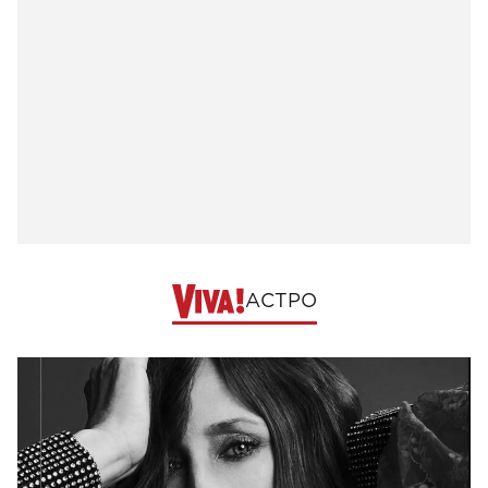
АСТРО