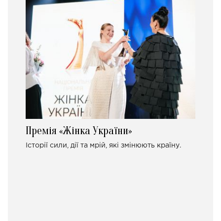
Премія «Жінка України»
Історії сили, дії та мрій, які змінюють країну.