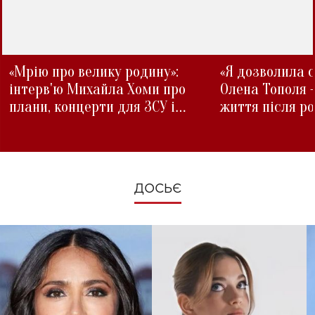
«Мрію про велику родину»:
«Я дозволила с
інтерв'ю Михайла Хоми про
Олена Тополя 
плани, концерти для ЗСУ і
життя після р
зміни під час війни
ДОСЬЄ