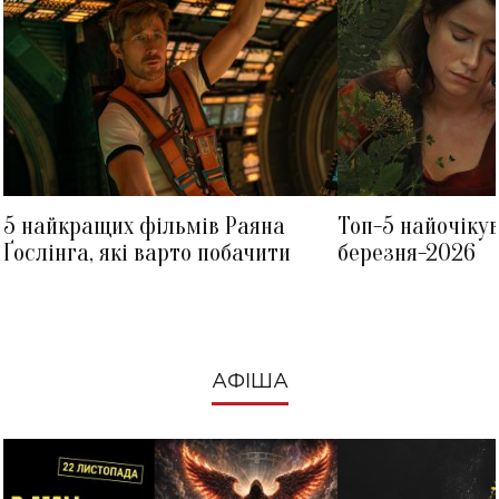
5 найкращих фільмів Раяна
Топ-5 найочіку
Ґослінга, які варто побачити
березня-2026
АФІША