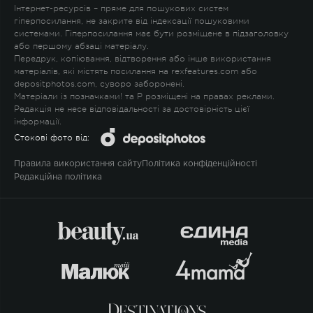
Інтернет-ресурсів – пряме для пошукових систем
гіперпосилання, не закрите від індексації пошуковими
системами. Гіперпосилання має бути розміщене в підзаголовку
або першому абзаці матеріалу.
Передрук, копіювання, відтворення або інше використання
матеріалів, які містять посилання на rexfeatures.com або
depositphotos.com, суворо заборонені.
Матеріали із позначками
!
та
P
розміщені на правах реклами.
Редакція не несе відповідальності за достовірність цієї
інформації.
Стокові фото від:
Правила використання сайту
Політика конфіденційності
Редакційна політика