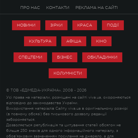
ПРО НАС
КОНТАКТИ
РЕКЛАМА НА САЙТІ
НОВИНИ
ЗІРКИ
КРАСА
ПОДІЇ
КУЛЬТУРА
АФІША
КІНО
СПЕЦТЕМИ
БІЗНЕС
ОБКЛАДИНКИ
КОЛУМНІСТИ
© ТОВ «ЕДІМЕДІА-УКРАЇНА», 2008 - 2026
Усі права на матеріали, розміщені на сайті viva.ua, охороняються
відповідно до законодавства України.
Використання матеріалів Сайту viva.ua в оригінальному розмірі
(в повному обсязі) без письмового дозволу редакції
забороняється.
Дозволяється републікація та цитування статей обсягом не
більше 250 знаків для одного інформаційного матеріалу, з
обов'язковим зазначенням посилання на джерело, а для